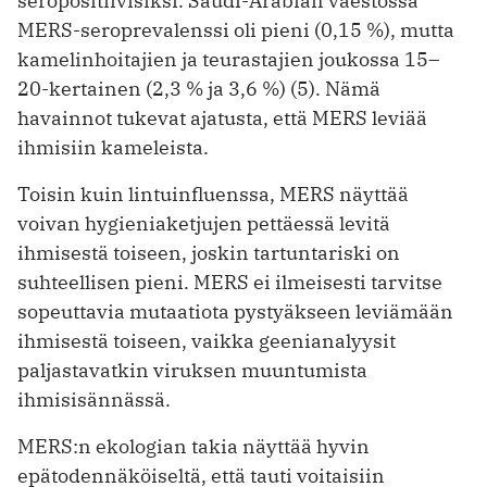
seropositiivisiksi. Saudi-Arabian väestössä
MERS-seroprevalenssi oli pieni (0,15 %), mutta
kamelinhoitajien ja teurastajien joukossa 15–
20-kertainen (2,3 % ja 3,6 %) (5). Nämä
havainnot tukevat ajatusta, että MERS leviää
ihmisiin kameleista.
Toisin kuin lintuinfluenssa, MERS näyttää
voivan hygieniaketjujen pettäessä levitä
ihmisestä toiseen, joskin tartuntariski on
suhteellisen pieni. MERS ei ilmeisesti tarvitse
sopeuttavia mutaatiota pystyäkseen leviämään
ihmisestä toiseen, vaikka geenianalyysit
paljastavatkin viruksen muuntumista
ihmisisännässä.
MERS:n ekologian takia näyttää hyvin
epätodennäköiseltä, että tauti voitaisiin