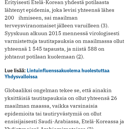
Erityisesti Etelä-Korean yhdestä potilaasta
lähtenyt epidemia, joka levisi yhteensä lähes
200 ihmiseen, sai maailman
terveysviranomaiset jälleen varuilleen (3).
Syyskuun alkuun 2015 mennessä virologisesti
varmistettuja tautitapauksia on maailmassa ollut
yhteensä 1 545 tapausta, ja niistä 588 on
johtanut potilaan kuolemaan (2).
Lue lisää:
Lintuinfluenssakuolema huolestuttaa
Yhdysvalloissa
Globaaliksi ongelman tekee se, että ainakin
yksittäisiä tautitapauksia on ollut yhteensä 26
maailman maassa, vaikka varsinaisia
epidemioita tai tautiryvästymiä on ollut
ensisijaisesti Saudi-Arabiassa, Etelä-Koreassa ja