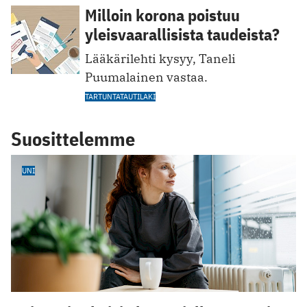
Milloin korona poistuu
yleisvaarallisista taudeista?
Lääkärilehti kysyy, Taneli
Puumalainen vastaa.
TARTUNTATAUTILAKI
Suosittelemme
UNI