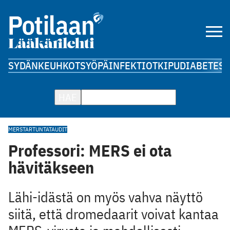
SYDÄN
KEUHKOT
SYÖPÄ
INFEKTIOT
KIPU
DIABETES
A
HAE
MERS
TARTUNTATAUDIT
Professori: MERS ei ota
hävitäkseen
Lähi-idästä on myös vahva näyttö
siitä, että dromedaarit voivat kantaa