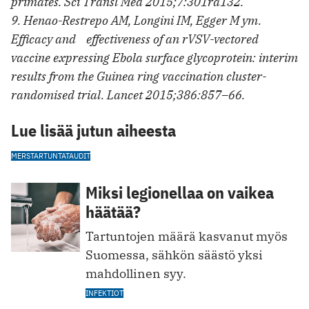
primates. Sci Transl Med 2015;7:301ra132.
9. Henao-Restrepo AM, Longini IM, Egger M ym.
Efficacy and effectiveness of an rVSV-vectored
vaccine expressing Ebola surface glycoprotein: interim
results from the Guinea ring vaccination cluster-
randomised trial. Lancet 2015;386:857–66.
Lue lisää jutun aiheesta
MERS
TARTUNTATAUDIT
Miksi legionellaa on vaikea
häätää?
Tartuntojen määrä kasvanut myös
Suomessa, sähkön säästö yksi
mahdollinen syy.
INFEKTIOT