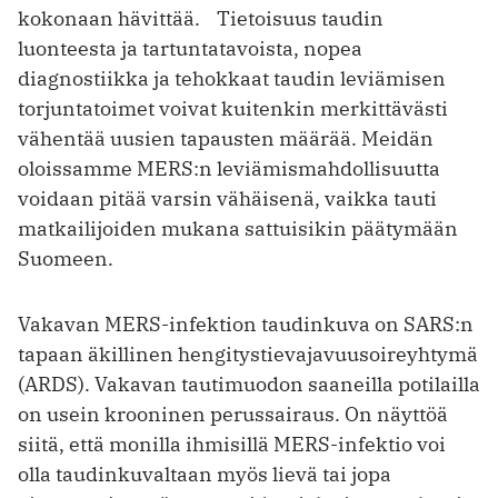
kokonaan hävittää. Tietoisuus taudin
luonteesta ja tartuntatavoista, nopea
diagnostiikka ja tehokkaat taudin leviämisen
torjuntatoimet voivat kuitenkin merkittävästi
vähentää uusien tapausten määrää. Meidän
oloissamme MERS:n leviämismahdollisuutta
voidaan pitää varsin vähäisenä, vaikka tauti
matkailijoiden mukana sattuisikin päätymään
Suomeen.
Vakavan MERS-infektion taudinkuva on SARS:n
tapaan äkillinen hengitystievajavuusoireyhtymä
(ARDS). Vakavan tautimuodon saaneilla potilailla
on usein krooninen perussairaus. On näyttöä
siitä, että monilla ihmisillä MERS-infektio voi
olla taudinkuvaltaan myös lievä tai jopa