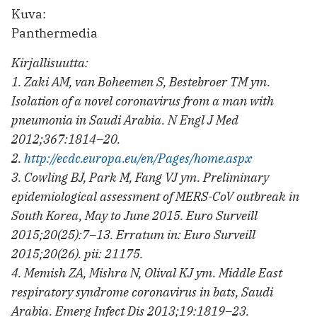
Kuva:
Panthermedia
Kirjallisuutta:
1. Zaki AM, van Boheemen S, Bestebroer TM ym.
Isolation of a novel coronavirus from a man with
pneumonia in Saudi Arabia. N Engl J Med
2012;367:1814–20.
2.
http://ecdc.europa.eu/en/Pages/home.aspx
3. Cowling BJ, Park M, Fang VJ ym. Preliminary
epidemiological assessment of MERS-CoV outbreak in
South Korea, May to June 2015. Euro Surveill
2015;20(25):7–13. Erratum in: Euro Surveill
2015;20(26). pii: 21175.
4. Memish ZA, Mishra N, Olival KJ ym. Middle East
respiratory syndrome coronavirus in bats, Saudi
Arabia. Emerg Infect Dis 2013;19:1819–23.