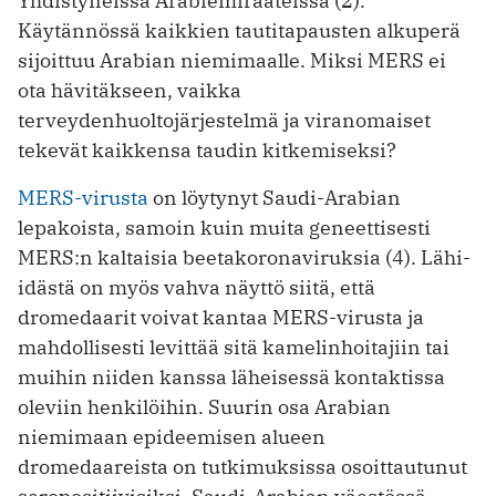
Yhdistyneissä Arabiemiraateissa (2).
Käytännössä kaikkien tautitapausten alkuperä
sijoittuu Arabian niemimaalle. Miksi MERS ei
ota hävitäkseen, vaikka
terveydenhuoltojärjestelmä ja viranomaiset
tekevät kaikkensa taudin kitkemiseksi?
MERS-virusta
on löytynyt Saudi-Arabian
lepakoista, samoin kuin muita geneettisesti
MERS:n kaltaisia beetakoronaviruksia (4). Lähi-
idästä on myös vahva näyttö siitä, että
dromedaarit voivat kantaa MERS-virusta ja
mahdollisesti levittää sitä kamelinhoitajiin tai
muihin niiden kanssa läheisessä kontaktissa
oleviin henkilöihin. Suurin osa Arabian
niemimaan epideemisen alueen
dromedaareista on tutkimuksissa osoittautunut