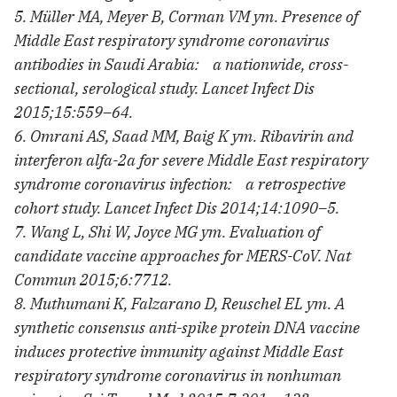
5. Müller MA, Meyer B, Corman VM ym. Presence of
Middle East respiratory syndrome coronavirus
antibodies in Saudi Arabia: a nationwide, cross-
sectional, serological study. Lancet Infect Dis
2015;15:559–64.
6. Omrani AS, Saad MM, Baig K ym. Ribavirin and
interferon alfa-2a for severe Middle East respiratory
syndrome coronavirus infection: a retrospective
cohort study. Lancet Infect Dis 2014;14:1090–5.
7. Wang L, Shi W, Joyce MG ym. Evaluation of
candidate vaccine approaches for MERS-CoV. Nat
Commun 2015;6:7712.
8. Muthumani K, Falzarano D, Reuschel EL ym. A
synthetic consensus anti-spike protein DNA vaccine
induces protective immunity against Middle East
respiratory syndrome coronavirus in nonhuman