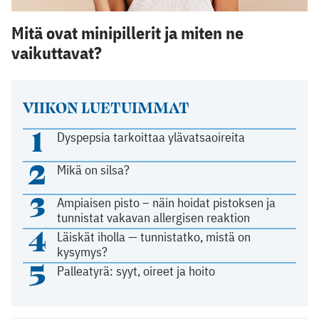
Mitä ovat minipillerit ja miten ne
vaikuttavat?
VIIKON LUETUIMMAT
1
Dyspepsia tarkoittaa ylävatsaoireita
2
Mikä on silsa?
3
Ampiaisen pisto – näin hoidat pistoksen ja
tunnistat vakavan allergisen reaktion
4
Läiskät iholla — tunnistatko, mistä on
kysymys?
5
Palleatyrä: syyt, oireet ja hoito