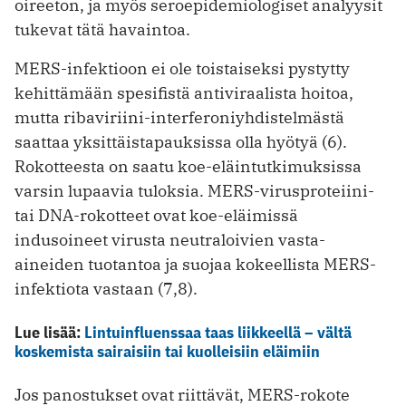
oireeton, ja myös seroepidemiologiset analyysit
tukevat tätä havaintoa.
MERS-infektioon ei ole toistaiseksi pystytty
kehittämään spesifistä antiviraalista hoitoa,
mutta ribaviriini-interferoniyhdistelmästä
saattaa yksittäistapauksissa olla hyötyä (6).
Rokotteesta on saatu koe-eläintutkimuksissa
varsin lupaavia tuloksia. MERS-virusproteiini-
tai DNA-rokotteet ovat koe-eläimissä
indusoineet virusta neutraloivien vasta-
aineiden tuotantoa ja suojaa kokeellista MERS-
infektiota vastaan (7,8).
Lue lisää:
Lintuinfluenssaa taas liikkeellä – vältä
koskemista sairaisiin tai kuolleisiin eläimiin
Jos panostukset ovat riittävät, MERS-rokote