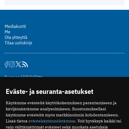
Mediakortti
Me
Ota yhteyttä
Tilaa uutiskirje
Suomen Lääkäriliitto
Mäkelänkatu 2, PL 49
Eväste- ja seuranta-asetukset
00510 Helsinki
puh. (09) 393 091
Käytämme evästeitä käyttökokemuksen parantamiseen ja
toimitus@potilaanlaakarilehti.fi
kävijämäärämme analysoimiseen. Suostumuksellasi
käytämme evästeitä myös markkinoinnin kohdentamiseen.
ISSN 2323-9476
Lisää tietoa
evästekäytännöistämme
. Voit hyväksyä kaikki tai
vain välttämättömät evästeet sekä muokata asetuksia