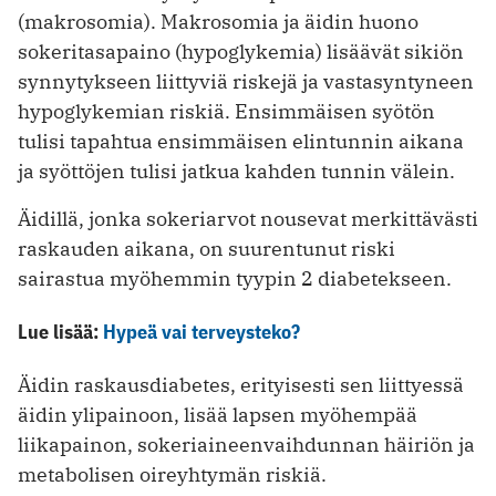
(makrosomia). Makrosomia ja äidin huono
sokeritasapaino (hypoglykemia) lisäävät sikiön
synnytykseen liittyviä riskejä ja vastasyntyneen
hypoglykemian riskiä. Ensimmäisen syötön
tulisi tapahtua ensimmäisen elintunnin aikana
ja syöttöjen tulisi jatkua kahden tunnin välein.
Äidillä, jonka sokeriarvot nousevat merkittävästi
raskauden aikana, on suurentunut riski
sairastua myöhemmin tyypin 2 diabetekseen.
Lue lisää:
Hypeä vai terveysteko?
Äidin raskausdiabetes, erityisesti sen liittyessä
äidin ylipainoon, lisää lapsen myöhempää
liikapainon, sokeriaineenvaihdunnan häiriön ja
metabolisen oireyhtymän riskiä.