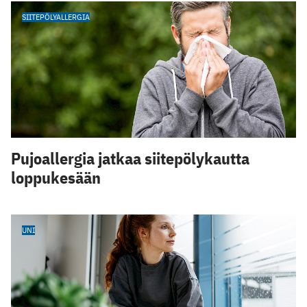
SIITEPÖLYALLERGIA
Pujoallergia jatkaa siitepölykautta
loppukesään
UNI