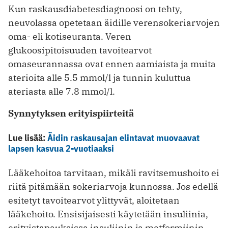
Kun raskausdiabetesdiagnoosi on tehty,
neuvolassa opetetaan äidille verensokeriarvojen
oma- eli kotiseuranta. Veren
glukoosipitoisuuden tavoitearvot
omaseurannassa ovat ennen aamiaista ja muita
aterioita alle 5.5 mmol/l ja tunnin kuluttua
ateriasta alle 7.8 mmol/l.
Synnytyksen erityispiirteitä
Lue lisää:
Äidin raskausajan elintavat muovaavat
lapsen kasvua 2-vuotiaaksi
Lääkehoitoa tarvitaan, mikäli ravitsemushoito ei
riitä pitämään sokeriarvoja kunnossa. Jos edellä
esitetyt tavoitearvot ylittyvät, aloitetaan
lääkehoito. Ensisijaisesti käytetään insuliinia,
erityistapauksissa insuliinin ja metformiinin