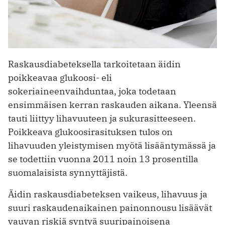
Raskausdiabeteksella tarkoitetaan äidin
poikkeavaa glukoosi- eli
sokeriaineenvaihduntaa, joka todetaan
ensimmäisen kerran raskauden aikana. Yleensä
tauti liittyy lihavuuteen ja sukurasitteeseen.
Poikkeava glukoosirasituksen tulos on
lihavuuden yleistymisen myötä lisääntymässä ja
se todettiin vuonna 2011 noin 13 prosentilla
suomalaisista synnyttäjistä.
Äidin raskausdiabeteksen vaikeus, lihavuus ja
suuri raskaudenaikainen painonnousu lisäävät
vauvan riskiä syntyä suuripainoisena