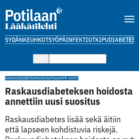
SYDÄN
KEUHKOT
SYÖPÄ
INFEKTIOT
KIPU
DIABETES
A
HAE
RASKAUSDIABETES
MAKROSOMIA
KÄYPÄ HOITO
Raskausdiabeteksen hoidosta
annettiin uusi suositus
Raskausdiabetes lisää sekä äitiin
että lapseen kohdistuvia riskejä.