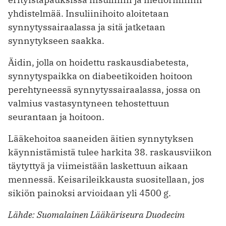
yhdistelmää. Insuliinihoito aloitetaan
synnytyssairaalassa ja sitä jatketaan
synnytykseen saakka.
Äidin, jolla on hoidettu raskausdiabetesta,
synnytyspaikka on diabeetikoiden hoitoon
perehtyneessä synnytyssairaalassa, jossa on
valmius vastasyntyneen tehostettuun
seurantaan ja hoitoon.
Lääkehoitoa saaneiden äitien synnytyksen
käynnistämistä tulee harkita 38. raskausviikon
täytyttyä ja viimeistään laskettuun aikaan
mennessä. Keisarileikkausta suositellaan, jos
sikiön painoksi arvioidaan yli 4500 g.
Lähde: Suomalainen Lääkäriseura Duodecim