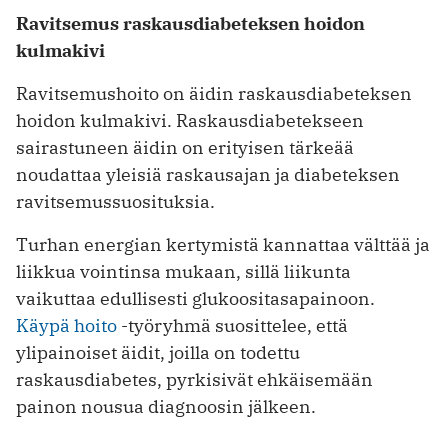
Ravitsemus raskausdiabeteksen hoidon
kulmakivi
Ravitsemushoito on äidin raskausdiabeteksen
hoidon kulmakivi. Raskausdiabetekseen
sairastuneen äidin on erityisen tärkeää
noudattaa yleisiä raskausajan ja diabeteksen
ravitsemussuosituksia.
Turhan energian kertymistä kannattaa välttää ja
liikkua vointinsa mukaan, sillä liikunta
vaikuttaa edullisesti glukoositasapainoon.
Käypä hoito
-työryhmä suosittelee, että
ylipainoiset äidit, joilla on todettu
raskausdiabetes, pyrkisivät ehkäisemään
painon nousua diagnoosin jälkeen.