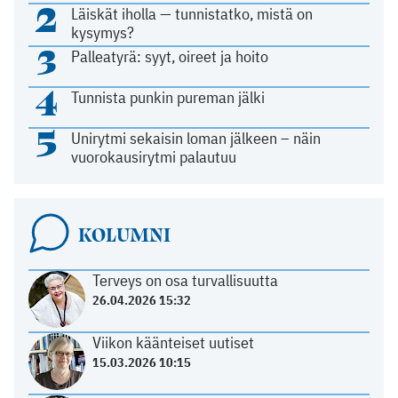
2
Läiskät iholla — tunnistatko, mistä on
kysymys?
3
Palleatyrä: syyt, oireet ja hoito
4
Tunnista punkin pureman jälki
5
Unirytmi sekaisin loman jälkeen – näin
vuorokausirytmi palautuu
KOLUMNI
Terveys on osa turvallisuutta
26.04.2026 15:32
Viikon käänteiset uutiset
15.03.2026 10:15