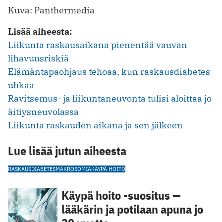
Kuva: Panthermedia
Lisää aiheesta:
Liikunta raskausaikana pienentää vauvan
lihavuusriskiä
Elämäntapaohjaus tehoaa, kun raskausdiabetes
uhkaa
Ravitsemus- ja liikuntaneuvonta tulisi aloittaa jo
äitiysneuvolassa
Liikunta raskauden aikana ja sen jälkeen
Lue lisää jutun aiheesta
RASKAUSDIABETES
MAKROSOMIA
KÄYPÄ HOITO
Käypä hoito -suositus —
lääkärin ja potilaan apuna jo