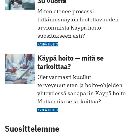
30 vuotta
Miten etenee prosessi
tutkimusnäytön luotettavuuden
arvioinnista Käypä hoito -
suositukseen asti?
KÄYPÄ HOITO
Käypä hoito — mitä se
tarkoittaa?
Olet varmasti kuullut
terveysuutisten ja hoito-ohjeiden
yhteydessä sanaparin Käypä hoito.
Mutta mitä se tarkoittaa?
KÄYPÄ HOITO
Suosittelemme