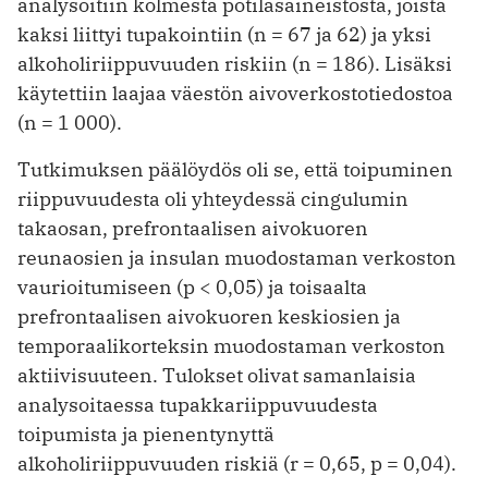
analysoitiin kolmesta potilasaineistosta, joista
kaksi liittyi tupakointiin (n = 67 ja 62) ja yksi
alkoholiriippuvuuden riskiin (n = 186). Lisäksi
käytettiin laajaa väestön aivoverkostotiedostoa
(n = 1 000).
Tutkimuksen päälöydös oli se, että toipuminen
riippuvuudesta oli yhteydessä cingulumin
takaosan, prefrontaalisen aivokuoren
reunaosien ja insulan muodostaman verkoston
vaurioitumiseen (p < 0,05) ja toisaalta
prefrontaalisen aivokuoren keskiosien ja
temporaalikorteksin muodostaman verkoston
aktiivisuuteen. Tulokset olivat samanlaisia
analysoitaessa tupakkariippuvuudesta
toipumista ja pienentynyttä
alkoholiriippuvuuden riskiä (r = 0,65, p = 0,04).