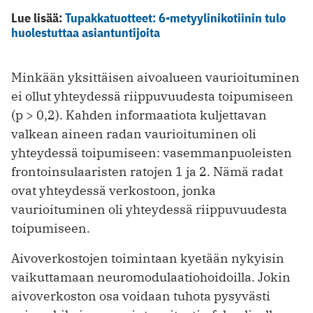
Lue lisää:
Tupakkatuotteet: 6-metyylinikotiinin tulo
huolestuttaa asiantuntijoita
Minkään yksittäisen aivoalueen vaurioituminen
ei ollut yhteydessä riippuvuudesta toipumiseen
(p > 0,2). Kahden informaatiota kuljettavan
valkean aineen radan vaurioituminen oli
yhteydessä toipumiseen: vasemmanpuoleisten
frontoinsulaaristen ratojen 1 ja 2. Nämä radat
ovat yhteydessä verkostoon, jonka
vaurioituminen oli yhteydessä riippuvuudesta
toipumiseen.
Aivoverkostojen toimintaan kyetään nykyisin
vaikuttamaan neuromodulaatiohoidoilla. Jokin
aivoverkoston osa voidaan tuhota pysyvästi