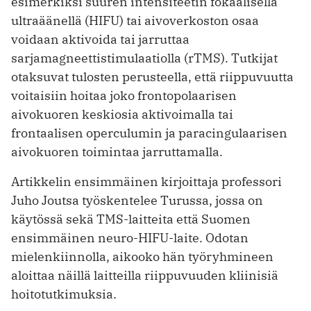
esimerkiksi suuren intensiteetin fokaalisella
ultraäänellä (HIFU) tai aivoverkoston osaa
voidaan aktivoida tai jarruttaa
sarjamagneettistimulaatiolla (rTMS). Tutkijat
otaksuvat tulosten perusteella, että riippuvuutta
voitaisiin hoitaa joko frontopolaarisen
aivokuoren keskiosia aktivoimalla tai
frontaalisen operculumin ja paracingulaarisen
aivokuoren toimintaa jarruttamalla.
Artikkelin ensimmäinen kirjoittaja professori
Juho Joutsa työskentelee Turussa, jossa on
käytössä sekä TMS-laitteita että Suomen
ensimmäinen neuro-HIFU-laite. Odotan
mielenkiinnolla, aikooko hän työryhmineen
aloittaa näillä laitteilla riippuvuuden kliinisiä
hoitotutkimuksia.