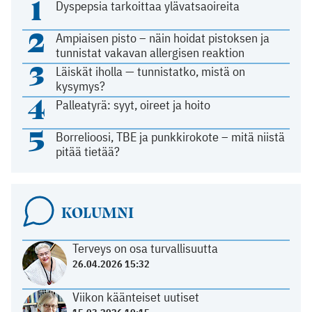
1
Dyspepsia tarkoittaa ylävatsaoireita
2
Ampiaisen pisto – näin hoidat pistoksen ja
tunnistat vakavan allergisen reaktion
3
Läiskät iholla — tunnistatko, mistä on
kysymys?
4
Palleatyrä: syyt, oireet ja hoito
5
Borrelioosi, TBE ja punkkirokote – mitä niistä
pitää tietää?
KOLUMNI
Terveys on osa turvallisuutta
26.04.2026 15:32
Viikon käänteiset uutiset