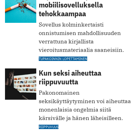
mobiilisovelluksella
tehokkaampaa
Sovellus kolminkertaisti
onnistumisen mahdollisuuden
verrattuna kirjallista
vieroitusmateriaalia saaneisiin.
TUPAKOINNIN LOPETTAMINEN
Kun seksi aiheuttaa
riippuvuutta
Pakonomainen
seksikäyttäytyminen voi aiheuttaa
monenlaisia ongelmia siitä
kärsivälle ja hänen läheisilleen.
RIIPPUVUUS