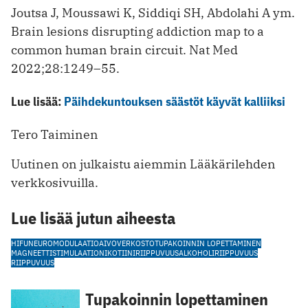
Joutsa J, Moussawi K, Siddiqi SH, Abdolahi A ym.
Brain lesions disrupting addiction map to a
common human brain circuit. Nat Med
2022;28:1249–55.
Lue lisää:
Päihdekuntouksen säästöt käyvät kalliiksi
Tero Taiminen
Uutinen on julkaistu aiemmin Lääkärilehden
verkkosivuilla.
Lue lisää jutun aiheesta
HIFU
NEUROMODULAATIO
AIVOVERKOSTO
TUPAKOINNIN LOPETTAMINEN
MAGNEETTISTIMULAATIO
NIKOTIINIRIIPPUVUUS
ALKOHOLIRIIPPUVUUS
RIIPPUVUUS
Tupakoinnin lopettaminen