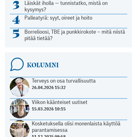
3
Läiskät iholla — tunnistatko, mistä on
kysymys?
4
Palleatyrä: syyt, oireet ja hoito
5
Borrelioosi, TBE ja punkkirokote – mitä niistä
pitää tietää?
KOLUMNI
Terveys on osa turvallisuutta
26.04.2026 15:32
Viikon käänteiset uutiset
15.03.2026 10:15
Kosketuksella olisi monenlaista käyttöä
parantamisessa
11.12.2025 09:58