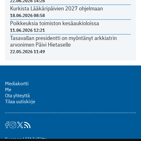
22.06.2026 14:26
Kurkista Lääkäripäivien 2027 ohjelmaan
18.06.2026 08:58
Poikkeuksia toimiston kesäaukioloissa
11.06.2026 12:21
Tasavallan presidentti on myöntänyt arkkiatrin
arvonimen Päivi Hietaselle
22.05.2026 11:49
Mediakortti
Me
Ota yhteyttä
Tilaa uutiskirje
Suomen Lääkäriliitto