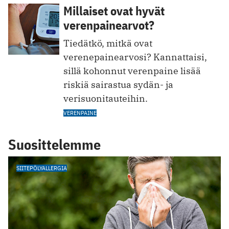
Millaiset ovat hyvät
verenpainearvot?
Tiedätkö, mitkä ovat
verenepainearvosi? Kannattaisi,
sillä kohonnut verenpaine lisää
riskiä sairastua sydän- ja
verisuonitauteihin.
VERENPAINE
Suosittelemme
SIITEPÖLYALLERGIA