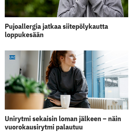
Pujoallergia jatkaa siitepölykautta
loppukesään
UNI
Unirytmi sekaisin loman jälkeen – näin
vuorokausirytmi palautuu