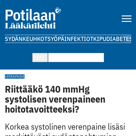
SYDÄN
KEUHKOT
SYÖPÄ
INFEKTIOT
KIPU
DIABETES
A
HAE
VERENPAINE
Riittääkö 140 mmHg
systolisen verenpaineen
hoitotavoitteeksi?
Korkea systolinen verenpaine lisäsi