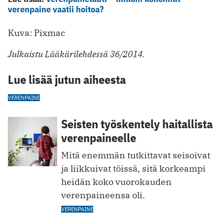
verenpaine vaatii hoitoa?
Kuva: Pixmac
Julkaistu Lääkärilehdessä 36/2014.
Lue lisää jutun aiheesta
VERENPAINE
Seisten työskentely haitallista
verenpaineelle
Mitä enemmän tutkittavat seisoivat
ja liikkuivat töissä, sitä korkeampi
heidän koko vuorokauden
verenpaineensa oli.
VERENPAINE