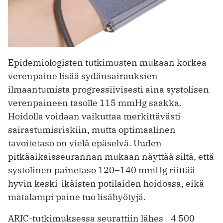
Epidemiologisten tutkimusten mukaan korkea
verenpaine lisää sydänsairauksien
ilmaantumista progressiivisesti aina systolisen
verenpaineen tasolle 115 mmHg saakka.
Hoidolla voidaan vaikuttaa merkittävästi
sairastumisriskiin, mutta optimaalinen
tavoitetaso on vielä epäselvä. Uuden
pitkäaikaisseurannan mukaan näyttää siltä, että
systolinen painetaso 120–140 mmHg riittää
hyvin keski-ikäisten potilaiden hoidossa, eikä
matalampi paine tuo lisähyötyjä.
ARIC-tutkimuksessa seurattiin lähes 4 500