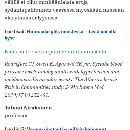
välillä ei ollut minkäänlaisia eroja
sydäntapahtumien vaarassa myöskään missään
alaryhmäanalyysissa.
Lue lisää:
Huimaako ylös noustessa – tästä voi olla
kyse
Katso video verenpaineen mittaamisesta.
Rodriguez CJ, Swett K, Agarwal SK ym. Systolic blood
pressure levels among adults with hypertension and
incident cardiovascular events. The Atherosclerosis
Risk in Communities study. JAMA Intern Med
2014;174:1252–61.
Juhani Airaksinen
professori
Lue lisää:
Verenpainetauti – milloin kohonnut