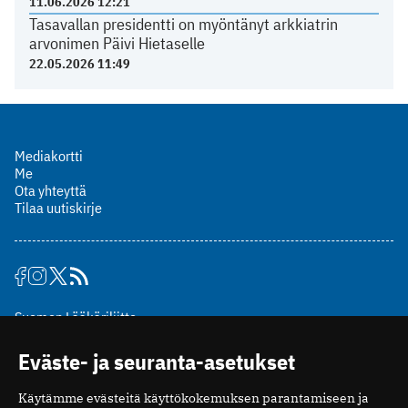
11.06.2026 12:21
Tasavallan presidentti on myöntänyt arkkiatrin
arvonimen Päivi Hietaselle
22.05.2026 11:49
Mediakortti
Me
Ota yhteyttä
Tilaa uutiskirje
Suomen Lääkäriliitto
Mäkelänkatu 2, PL 49
Eväste- ja seuranta-asetukset
00510 Helsinki
puh. (09) 393 091
Käytämme evästeitä käyttökokemuksen parantamiseen ja
toimitus@potilaanlaakarilehti.fi