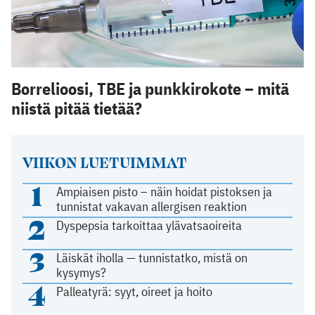
Borrelioosi, TBE ja punkkirokote – mitä
niistä pitää tietää?
VIIKON LUETUIMMAT
1
Ampiaisen pisto – näin hoidat pistoksen ja
tunnistat vakavan allergisen reaktion
2
Dyspepsia tarkoittaa ylävatsaoireita
3
Läiskät iholla — tunnistatko, mistä on
kysymys?
4
Palleatyrä: syyt, oireet ja hoito