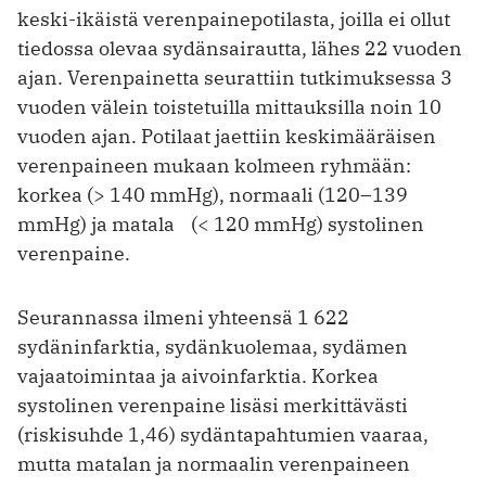
keski-ikäistä verenpainepotilasta, joilla ei ollut
tiedossa olevaa sydänsairautta, lähes 22 vuoden
ajan. Verenpainetta seurattiin tutkimuksessa 3
vuoden välein toistetuilla mittauksilla noin 10
vuoden ajan. Potilaat jaettiin keskimääräisen
verenpaineen mukaan kolmeen ryhmään:
korkea (> 140 mmHg), normaali (120–139
mmHg) ja matala (< 120 mmHg) systolinen
verenpaine.
Seurannassa ilmeni yhteensä 1 622
sydäninfarktia, sydänkuolemaa, sydämen
vajaatoimintaa ja aivoinfarktia. ­Korkea
systolinen verenpaine lisäsi merkittävästi
(riskisuhde 1,46) sydäntapahtumien vaaraa,
mutta matalan ja normaalin verenpaineen