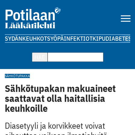
SYDÄN
KEUHKOT
SYÖPÄ
INFEKTIOT
KIPU
DIABETES
A
HAE
SÄHKÖTUPAKKA
Sähkötupakan makuaineet
saattavat olla haitallisia
keuhkoille
Diasetyyli ja korvikkeet voivat