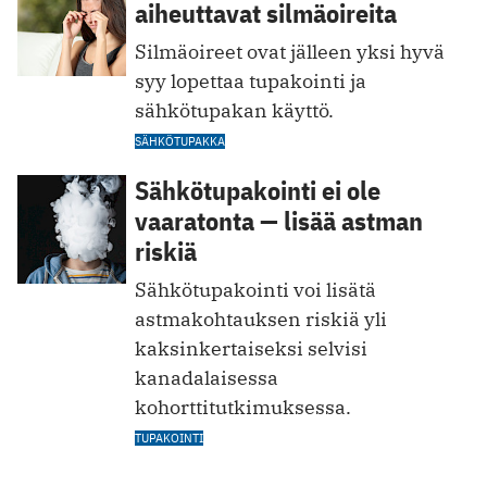
aiheuttavat silmäoireita
Silmäoireet ovat jälleen yksi hyvä
syy lopettaa tupakointi ja
sähkötupakan käyttö.
SÄHKÖTUPAKKA
Sähkötupakointi ei ole
vaaratonta — lisää astman
riskiä
Sähkötupakointi voi lisätä
astmakohtauksen riskiä yli
kaksinkertaiseksi selvisi
kanadalaisessa
kohorttitutkimuksessa.
TUPAKOINTI