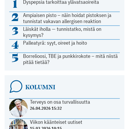
1
Dyspepsia tarkoittaa ylävatsaoireita
2
Ampiaisen pisto – näin hoidat pistoksen ja
tunnistat vakavan allergisen reaktion
3
Läiskät iholla — tunnistatko, mistä on
kysymys?
4
Palleatyrä: syyt, oireet ja hoito
5
Borrelioosi, TBE ja punkkirokote – mitä niistä
pitää tietää?
KOLUMNI
Terveys on osa turvallisuutta
26.04.2026 15:32
Viikon käänteiset uutiset
15.03.2026 10:15