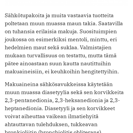
Sähkötupakoita ja muita vastaavia tuotteita
poltetaan muun muassa maun takia. Saatavilla
on tuhansia erilaisia makuja. Suosituimpien
joukossa on esimerkiksi mentoli, minttu, eri
hedelmien maut sekä suklaa. Valmistajien
mukaan turvallisuus on testattu, mutta tämä
pätee ainoastaan suun kautta nautittuihin
makuaineisiin, ei keuhkoihin hengitettyihin.
Makuaineina sähkösavukkeissa käytetään
muun muassa diasetyylia sekä sen korvikkeita
2,3-pentanedionia, 2,3-heksanedionia ja 2,3-
heptanedionia. Diasetyyli ja sen korvikkeet
voivat aiheuttaa vaikean ilmatiehyitä
ahtauttavan tulehduksen, tukkeavan
bronkioliitin (bronchiolitis obliterans).