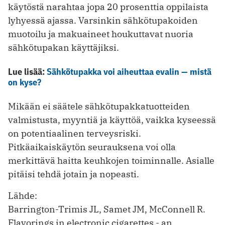
käytöstä narahtaa jopa 20 prosenttia oppilaista
lyhyessä ajassa. Varsinkin sähkötupakoiden
muotoilu ja makuaineet houkuttavat nuoria
sähkötupakan käyttäjiksi.
Lue lisää:
Sähkötupakka voi aiheuttaa evalin — mistä
on kyse?
Mikään ei säätele sähkötupakkatuotteiden
valmistusta, myyntiä ja käyttöä, vaikka kyseessä
on potentiaalinen terveysriski.
Pitkäaikaiskäytön seurauksena voi olla
merkittävä haitta keuhkojen toiminnalle. Asialle
pitäisi tehdä jotain ja nopeasti.
Lähde:
Barrington-Trimis JL, Samet JM, McConnell R.
Flavorings in electronic cigarettes - an