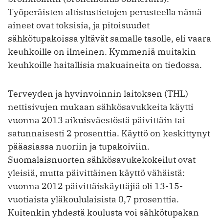
Työperäisten altistustietojen perusteella nämä
aineet ovat toksisia, ja pitoisuudet
sähkötupakoissa yltävät samalle tasolle, eli vaara
keuhkoille on ilmeinen. Kymmeniä muitakin
keuhkoille haitallisia makuaineita on tiedossa.
Terveyden ja hyvinvoinnin laitoksen (THL)
nettisivujen mukaan sähkösavukkeita käytti
vuonna 2013 aikuisväestöstä päivittäin tai
satunnaisesti 2 prosenttia. Käyttö on keskittynyt
pääasiassa nuoriin ja tupakoiviin.
Suomalaisnuorten sähkösavukekokeilut ovat
yleisiä, mutta päivittäinen käyttö vähäistä:
vuonna 2012 päivittäiskäyttäjiä oli 13-15-
vuotiaista yläkoululaisista 0,7 prosenttia.
Kuitenkin yhdestä koulusta voi sähkötupakan