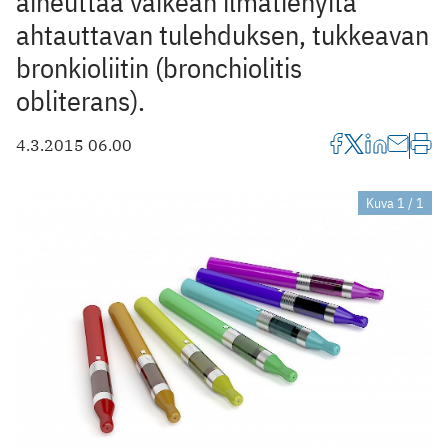
aiheuttaa vaikean ilmatiehyitä
ahtauttavan tulehduksen, tukkeavan
bronkioliitin (bronchiolitis
obliterans).
4.3.2015 06.00
Kuva 1 / 1