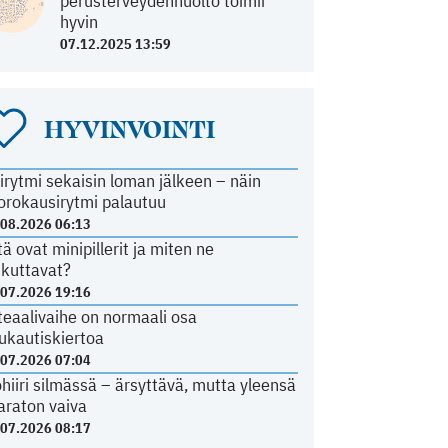
perusterveydenhuolto toimii
hyvin
07.12.2025 13:59
HYVINVOINTI
irytmi sekaisin loman jälkeen – näin
orokausirytmi palautuu
.08.2026 06:13
tä ovat minipillerit ja miten ne
ikuttavat?
.07.2026 19:16
teaalivaihe on normaali osa
ukautiskiertoa
.07.2026 07:04
ohiiri silmässä – ärsyttävä, mutta yleensä
araton vaiva
.07.2026 08:17