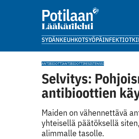
SYDÄN
KEUHKOT
SYÖPÄ
INFEKTIOT
KI
ANTIBIOOTTI
ANTIBIOOTTIRESISTENSSI
Selvitys: Pohjois
antibioottien kä
Maiden on vähennettävä an
yhteisellä päätöksellä site
alimmalle tasolle.