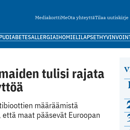
Mediakortti
Me
Ota yhteyttä
Tilaa uutiskirje
PU
DIABETES
ALLERGIA
IHO
MIELI
LAPSET
HYVINVOIN
V
maiden tulisi rajata
yttöä
tibioottien määräämistä
n, että maat pääsevät Euroopan