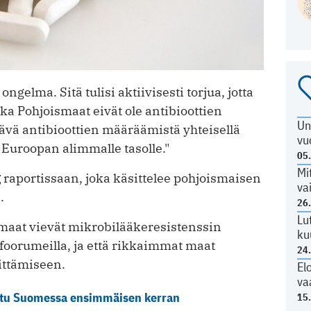
ngelma. Sitä tulisi aktiivisesti torjua, jotta
ka Pohjoismaat eivät ole antibioottien
Un
ävä antibioottien määräämistä yhteisellä
vu
 Euroopan alimmalle tasolle."
05
Mi
g
raportissaan, joka käsittelee pohjoismaisen
va
.
26
Lu
maat vievät mikrobilääkeresistenssin
ku
 foorumeilla, ja että rikkaimmat maat
24
hittämiseen.
El
va
ittu Suomessa ensimmäisen kerran
15