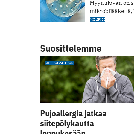
Myyntiluvan on s
mikrobilääkettä, k
MIELIPIDE
Suosittelemme
SIITEPÖLYALLERGIA
Pujoallergia jatkaa
siitepölykautta
loppukesään