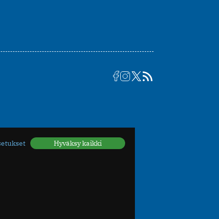
setukset
Hyväksy kaikki