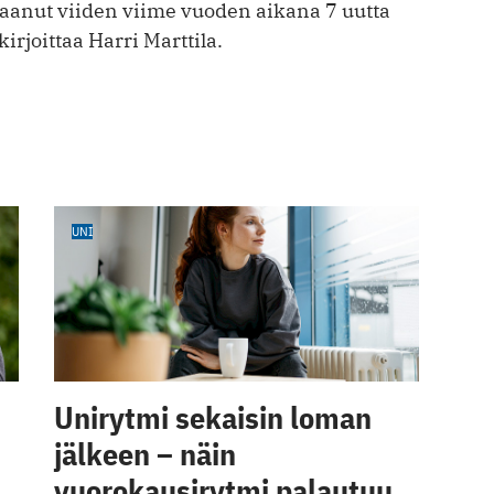
aanut viiden viime vuoden aikana 7 uutta
irjoittaa Harri Marttila.
UNI
Unirytmi sekaisin loman
jälkeen – näin
vuorokausirytmi palautuu