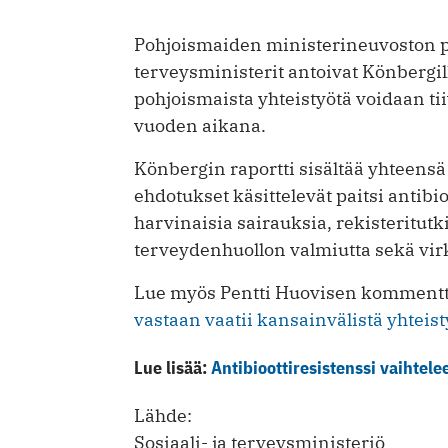
Pohjoismaiden ministerineuvoston pä
terveysministerit antoivat Könbergil
pohjoismaista yhteistyötä voidaan ti
vuoden aikana.
Könbergin raportti sisältää yhteensä
ehdotukset käsittelevät paitsi anti
harvinaisia sairauksia, rekisteritutk
terveydenhuollon valmiutta sekä vi
Lue myös Pentti Huovisen kommentt
vastaan vaatii kansainvälistä yhteist
Lue lisää:
Antibioottiresistenssi vaihtel
Lähde:
Sosiaali- ja terveysministeriö