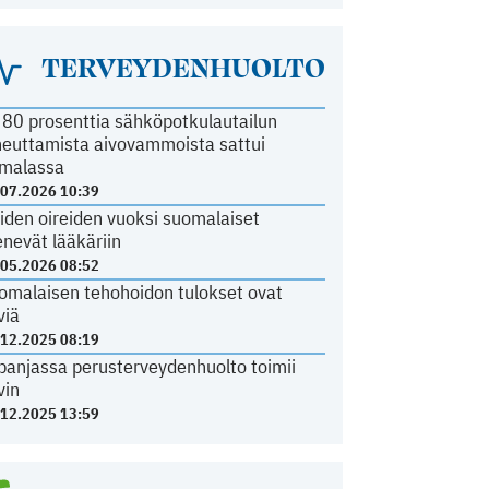
TERVEYDENHUOLTO
i 80 prosenttia sähköpotkulautailun
heuttamista aivovammoista sattui
malassa
.07.2026 10:39
iden oireiden vuoksi suomalaiset
nevät lääkäriin
.05.2026 08:52
omalaisen tehohoidon tulokset ovat
viä
.12.2025 08:19
panjassa perusterveydenhuolto toimii
vin
.12.2025 13:59