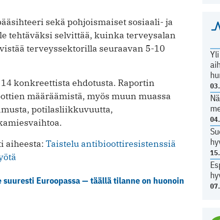
äsihteeri sekä pohjoismaiset sosiaali- ja
le tehtäväksi selvittää, kuinka terveysalan
ivistää terveyssektorilla seuraavan 5-10
Yl
ai
hu
 14 konkreettista ehdotusta. Raportin
03
bioottien määräämistä, myös muun muassa
Nä
me
imusta, potilasliikkuvuutta,
04
rkamiesvaihtoa.
Su
hy
i aiheesta:
Taistelu antibioottiresistenssiä
15
yötä
Es
hy
ee suuresti Euroopassa — täällä tilanne on huonoin
07