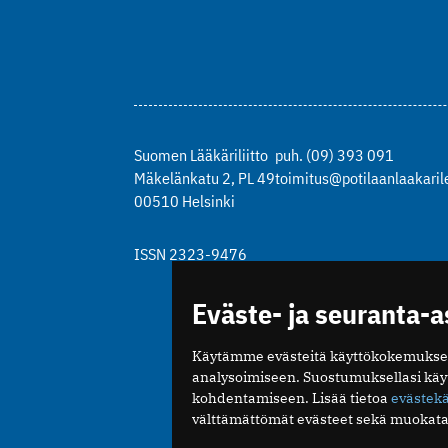
Suomen Lääkäriliitto
puh. (09) 393 091
Mäkelänkatu 2, PL 49
toimitus@potilaanlaakarile
00510 Helsinki
ISSN 2323-9476
Eväste- ja seuranta-
Käytämme evästeitä käyttökokemukse
analysoimiseen. Suostumuksellasi kä
kohdentamiseen. Lisää tietoa
evästek
välttämättömät evästeet sekä muokata