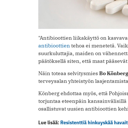
"Antibioottien liikakäyttö on kasvava o
antibioottien
tehoa ei menetetä. Vaik
suurkuluttajia, maiden on vähennett
päätöksellä siten, että maat pääsevät
Näin toteaa selvitysmies
Bo Könber
terveysalan yhteistyön laajentamista
Könberg ehdottaa myös, että Pohjois
torjuntaa eteenpäin kansainvälisillä
osallistuvat uusien antibioottien ke
Lue lisää:
Resistenttiä hinkuyskää hava