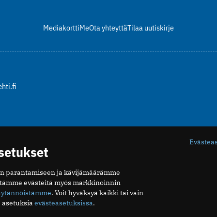
Mediakortti
Me
Ota yhteyttä
Tilaa uutiskirje
hti.fi
Evästea
asetukset
n parantamiseen ja kävijämäärämme
ytämme evästeitä myös markkinoinnin
äytännöistämme
. Voit hyväksyä kaikki tai vain
 asetuksia
evästeasetuksissa
.