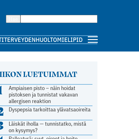
Hae
TI
TERVEYDENHUOLTO
MIELIPIDE
IIKON LUETUIMMAT
1
Ampiaisen pisto – näin hoidat
pistoksen ja tunnistat vakavan
allergisen reaktion
2
Dyspepsia tarkoittaa ylävatsaoireita
3
Läiskät iholla — tunnistatko, mistä
on kysymys?
Palleatyrä: syyt, oireet ja hoito