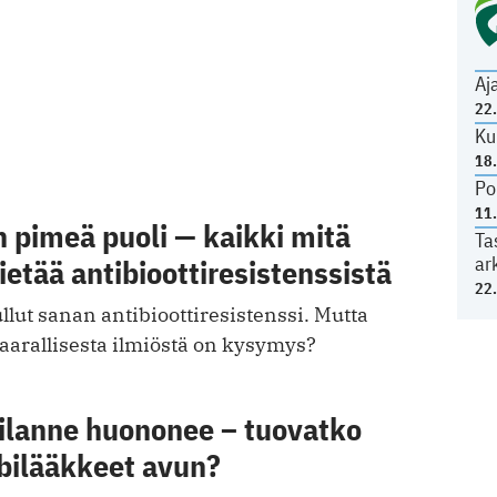
Aj
22
Ku
18
Po
11
n pimeä puoli — kaikki mitä
Ta
ar
tietää antibioottiresistenssistä
22
llut sanan antibioottiresistenssi. Mutta
vaarallisesta ilmiöstä on kysymys?
tilanne huononee – tuovatko
bilääkkeet avun?