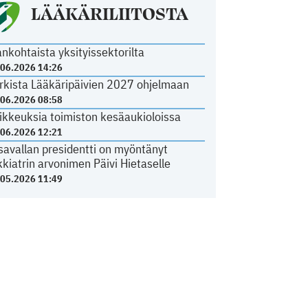
LÄÄKÄRILIITOSTA
ankohtaista yksityissektorilta
.06.2026 14:26
rkista Lääkäripäivien 2027 ohjelmaan
.06.2026 08:58
ikkeuksia toimiston kesäaukioloissa
.06.2026 12:21
savallan presidentti on myöntänyt
kkiatrin arvonimen Päivi Hietaselle
.05.2026 11:49