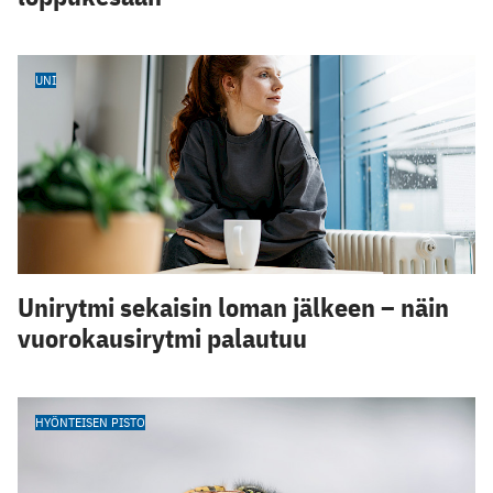
UNI
Unirytmi sekaisin loman jälkeen – näin
vuorokausirytmi palautuu
HYÖNTEISEN PISTO