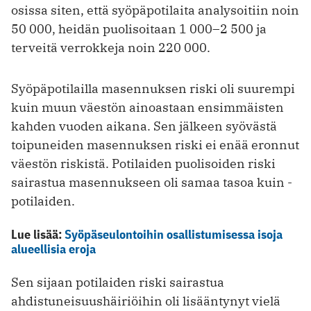
osissa siten, että syöpäpotilaita analysoitiin noin
50 000, heidän puolisoitaan 1 000–2 500 ja
terveitä verrokkeja noin 220 000.
Syöpäpotilailla masennuksen riski oli suurempi
kuin muun väestön ainoastaan ensimmäisten
kahden vuoden aikana. Sen jälkeen syövästä
toipuneiden masennuksen riski ei enää eronnut
väestön riskistä. Potilaiden puolisoiden riski
sairastua masennukseen oli samaa tasoa kuin ­
potilaiden.
Lue lisää:
Syöpäseulontoihin osallistumisessa isoja
alueellisia eroja
Sen sijaan potilaiden riski sairastua
ahdistuneisuushäiriöihin oli lisääntynyt vielä