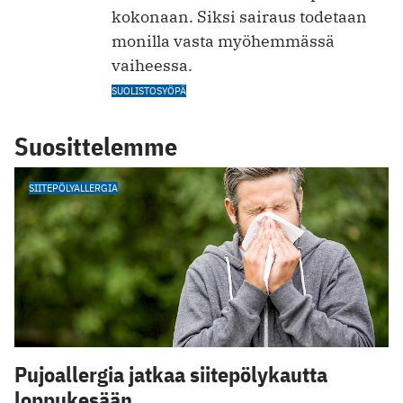
kokonaan. Siksi sairaus todetaan
monilla vasta myöhemmässä
vaiheessa.
SUOLISTOSYÖPÄ
Suosittelemme
SIITEPÖLYALLERGIA
Pujoallergia jatkaa siitepölykautta
loppukesään