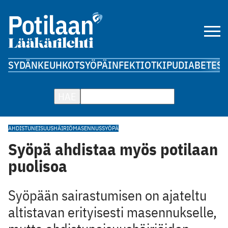
SYDÄN
KEUHKOT
SYÖPÄ
INFEKTIOT
KIPU
DIABETES
A
HAE
AHDISTUNEISUUSHÄIRIÖ
MASENNUS
SYÖPÄ
Syöpä ahdistaa myös potilaan
puolisoa
Syöpään sairastumisen on ajateltu
altistavan erityisesti masennukselle,