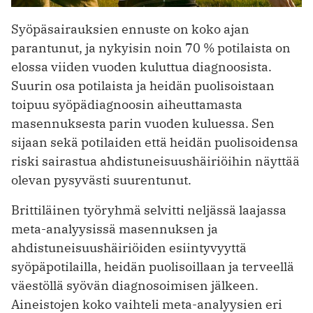
Syöpäsairauksien ennuste on koko ajan
parantunut, ja nykyisin noin 70 % potilaista on
elossa viiden vuoden kuluttua diagnoosista.
Suurin osa potilaista ja heidän puolisoistaan
toipuu syöpädiagnoosin aiheuttamasta
masennuksesta parin vuoden kuluessa. Sen
sijaan sekä potilaiden että heidän puolisoidensa
riski sairastua ahdistuneisuushäiriöihin näyttää
olevan pysyvästi suurentunut.
Brittiläinen työryhmä selvitti neljässä laajassa
meta-analyysissä masennuksen ja
ahdistuneisuushäiriöiden esiintyvyyttä
syöpäpotilailla, heidän puolisoillaan ja terveellä
väestöllä syövän diagnosoimisen jälkeen.
Aineistojen koko vaihteli meta-analyysien eri