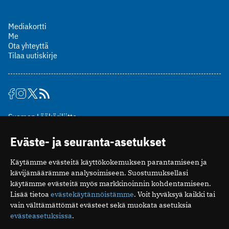
Mediakortti
Me
Ota yhteyttä
Tilaa uutiskirje
Suomen Lääkäriliitto
Mäkelänkatu 2, PL 49
Eväste- ja seuranta-asetukset
00510 Helsinki
puh. (09) 393 091
Käytämme evästeitä käyttökokemuksen parantamiseen ja
toimitus@potilaanlaakarilehti.fi
kävijämäärämme analysoimiseen. Suostumuksellasi
käytämme evästeitä myös markkinoinnin kohdentamiseen.
ISSN 2323-9476
Lisää tietoa
evästekäytännöistämme
. Voit hyväksyä kaikki tai
vain välttämättömät evästeet sekä muokata asetuksia
evästeasetuksissa
.