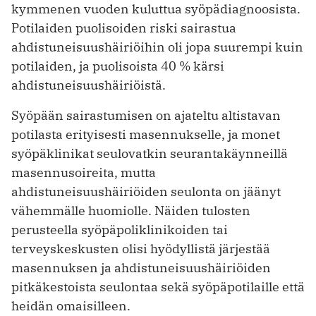
kymmenen vuoden kuluttua syöpädiagnoosista.
Potilaiden puolisoiden riski sairastua
ahdistuneisuushäiriöihin oli jopa suurempi kuin
potilaiden, ja puolisoista 40 % kärsi
ahdistuneisuushäi­riöistä.
Syöpään sairastumisen on ajateltu altistavan
potilasta erityisesti masennukselle, ja monet
syöpäklinikat seulovatkin seurantakäynneillä
masennus­oireita, mutta
ahdistuneisuushäiriöiden seulonta on jäänyt
vähemmälle huomiolle. Näiden tulosten
perusteella ­syöpäpoliklinikoiden tai
terveyskeskusten olisi hyödyllistä järjestää
masennuksen ja ahdistuneisuushäiriöiden
pitkäkestoista seulontaa sekä syöpäpotilaille että
heidän omaisilleen.