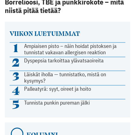
Borrelioosi, TBE ja punkkirokote – mitä
niistä pitää tietää?
VIIKON LUETUIMMAT
1
Ampiaisen pisto – näin hoidat pistoksen ja
tunnistat vakavan allergisen reaktion
2
Dyspepsia tarkoittaa ylävatsaoireita
3
Läiskät iholla — tunnistatko, mistä on
kysymys?
4
Palleatyrä: syyt, oireet ja hoito
5
Tunnista punkin pureman jälki
KOLUMNI