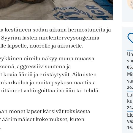
tta kestäneen sodan aikana hermostuneita ja
ti Syyrian lasten mielenterveysongelmia
le lapselle, nuorelle ja aikuiselle.
Un
syykkinen oireilu näkyy muun muassa
vu
senä, aggressiivisuutena ja
05
Mi
 kovia ääniä ja eristäytyvät. Aikuisten
va
sankarkailua ja muita psykosomaattisia
26
yrittäneet vahingoittaa itseään tai tehdä
Lu
ku
24
n monet lapset kärsivät toksisesta
El
vat äärimmäiset kokemukset, kuten
va
.
15