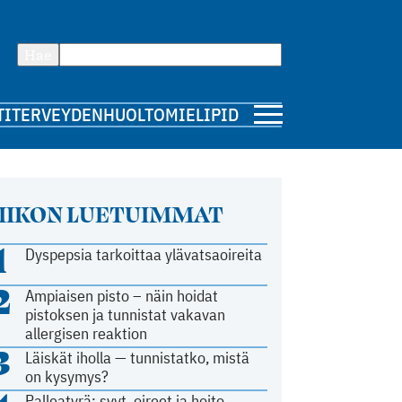
Hae
TI
TERVEYDENHUOLTO
MIELIPIDE
IIKON LUETUIMMAT
1
Dyspepsia tarkoittaa ylävatsaoireita
2
Ampiaisen pisto – näin hoidat
pistoksen ja tunnistat vakavan
allergisen reaktion
3
Läiskät iholla — tunnistatko, mistä
on kysymys?
Palleatyrä: syyt, oireet ja hoito