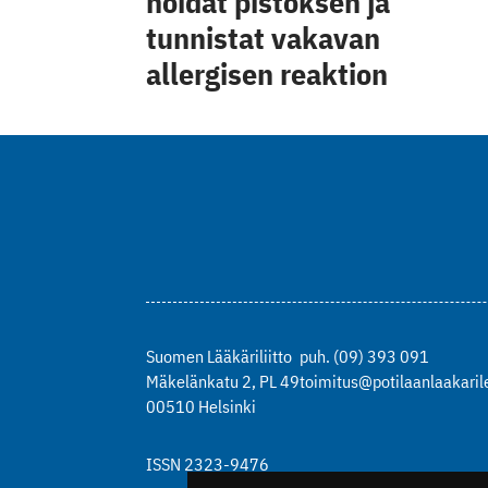
hoidat pistoksen ja
tunnistat vakavan
allergisen reaktion
Suomen Lääkäriliitto
puh. (09) 393 091
Mäkelänkatu 2, PL 49
toimitus@potilaanlaakarile
00510 Helsinki
ISSN 2323-9476