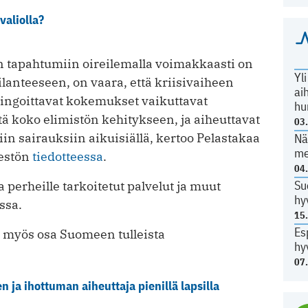
valiolla?
iin tapahtumiin oireilemalla voimakkaasti on
Yl
ilanteeseen, on vaara, että kriisivaiheen
ai
hingoittavat kokemukset vaikuttavat
hu
ä koko elimistön kehitykseen, ja aiheuttavat
03
iin sairauksiin aikuisiällä, kertoo Pelastakaa
Nä
me
jestön
tiedotteessa
.
04
Su
a perheille tarkoitetut palvelut ja muut
hy
ssa.
15
Es
 myös osa Suomeen tulleista
hy
07
ja ihottuman aiheuttaja pienillä lapsilla