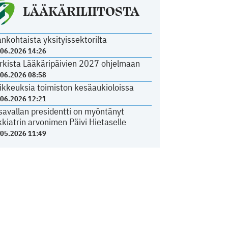
LÄÄKÄRILIITOSTA
ankohtaista yksityissektorilta
.06.2026 14:26
rkista Lääkäripäivien 2027 ohjelmaan
.06.2026 08:58
ikkeuksia toimiston kesäaukioloissa
.06.2026 12:21
savallan presidentti on myöntänyt
kkiatrin arvonimen Päivi Hietaselle
.05.2026 11:49