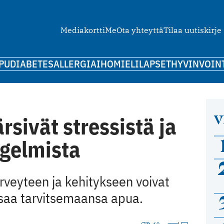
Mediakortti
Me
Ota yhteyttä
Tilaa uutiskirje
PU
DIABETES
ALLERGIA
IHO
MIELI
LAPSET
HYVINVOIN
V
rsivät stressistä ja
gelmista
rveyteen ja kehitykseen voivat
ät saa tarvitsemaansa apua.