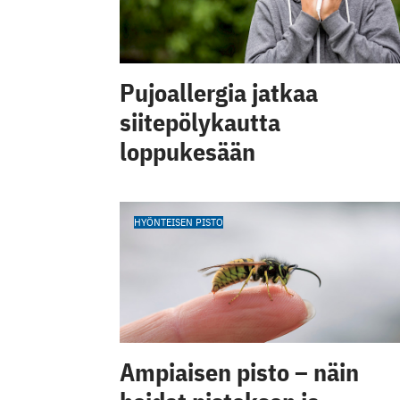
Pujoallergia jatkaa
siitepölykautta
loppukesään
HYÖNTEISEN PISTO
Ampiaisen pisto – näin