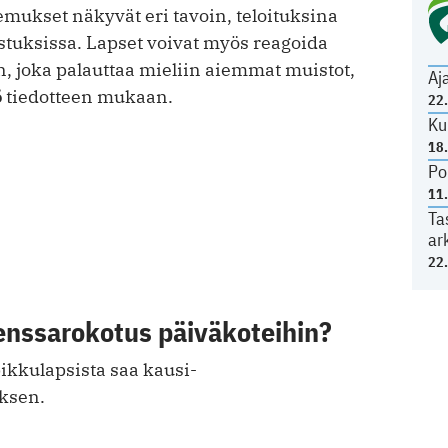
mukset näkyvät eri tavoin, teloituksina
ustuksissa. Lapset voivat myös reagoida
 joka palauttaa mieliin aiemmat muistot,
Aj
ö
tiedotteen mukaan.
22
Ku
18
Po
11
Ta
ar
22
enssarokotus päiväkoteihin?
ikkulapsista saa kausi-
ksen.