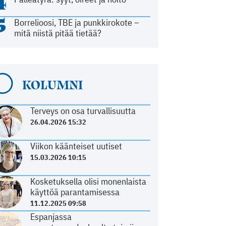
4
5
Borrelioosi, TBE ja punkkirokote –
mitä niistä pitää tietää?
KOLUMNI
Terveys on osa turvallisuutta
26.04.2026 15:32
Viikon käänteiset uutiset
15.03.2026 10:15
Kosketuksella olisi monenlaista
käyttöä parantamisessa
11.12.2025 09:58
Espanjassa