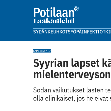
SYDÄN
KEUHKOT
SYÖPÄ
INFEKTIOT
KI
LAPSET
SYYRIA
Syyrian lapset kä
mielenterveyson
Sodan vaikutukset lasten te
olla elinikäiset, jos he eiv