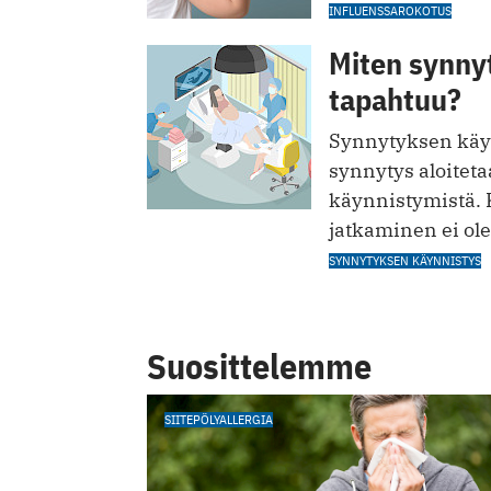
INFLUENSSAROKOTUS
Miten synny
tapahtuu?
Synnytyksen käynn
synnytys aloiteta
käynnistymistä. 
jatkaminen ei ole
SYNNYTYKSEN KÄYNNISTYS
Suosittelemme
SIITEPÖLYALLERGIA