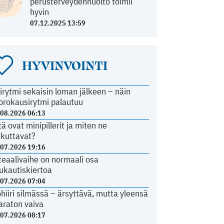
perusterveydenhuolto toimii
hyvin
07.12.2025 13:59
HYVINVOINTI
irytmi sekaisin loman jälkeen – näin
orokausirytmi palautuu
.08.2026 06:13
tä ovat minipillerit ja miten ne
ikuttavat?
.07.2026 19:16
teaalivaihe on normaali osa
ukautiskiertoa
.07.2026 07:04
ohiiri silmässä – ärsyttävä, mutta yleensä
araton vaiva
.07.2026 08:17