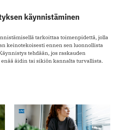
tyksen käynnistäminen
istämisellä tarkoittaa toimenpidettä, jolla
an keinotekoisesti ennen sen luonnollista
Käynnistys tehdään, jos raskauden
 enää äidin tai sikiön kannalta turvallista.
UNI