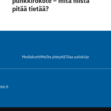
punkkirokote – mitä niistä
pitää tietää?
Mediakortti
Me
Ota yhteyttä
Tilaa uutiskirje
hti.fi