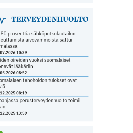
TERVEYDENHUOLTO
i 80 prosenttia sähköpotkulautailun
heuttamista aivovammoista sattui
malassa
.07.2026 10:39
iden oireiden vuoksi suomalaiset
nevät lääkäriin
.05.2026 08:52
omalaisen tehohoidon tulokset ovat
viä
.12.2025 08:19
panjassa perusterveydenhuolto toimii
vin
.12.2025 13:59