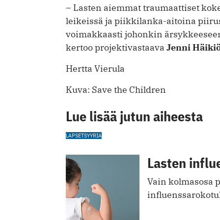
– Lasten aiemmat traumaattiset koke
leikeissä ja piikkilanka-aitoina piir
voimakkaasti johonkin ärsykkeeseen,
kertoo projektivastaava
Jenni Häiki
Hertta Vierula
Kuva: Save the Children
Lue lisää jutun aiheesta
LAPSET
SYYRIA
Lasten influ
Vain kolmasosa p
influenssarokotu