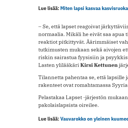
Lue lisää:
Miten lapsi kasvaa kasvisruoka
– Se, että lapset reagoivat järkyttäv
normaalia. Mikäli he eivät saa apua t
reaktiot pitkittyvät. Äärimmäiset va
tutkimusten mukaan sekä aivojen ett
riskin sairastua fyysisiin ja psyykkis
Lasten ylilääkäri
Kirsi Kettunen
jär
Tilannetta pahentaa se, että lapsille j
rakenteet ovat romahtamassa Syyria
Pelastakaa Lapset -järjestön mukaan
pakolaislapsista oireilee.
Lue lisää:
Vauvarokko on yleinen kuumeen 