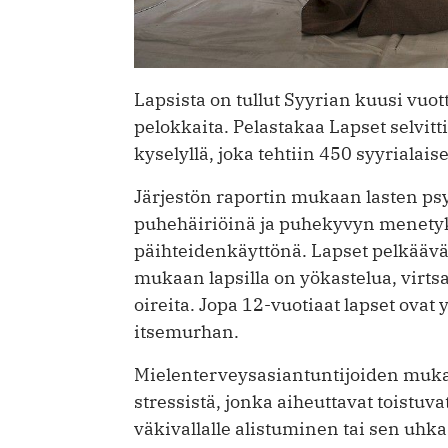
Lapsista on tullut Syyrian kuusi vuo
pelokkaita. Pelastakaa Lapset selvit
kyselyllä, joka tehtiin 450 syyrialaisel
Järjestön raportin mukaan lasten p
puhehäiriöinä ja puhekyvyn menetyk
päihteidenkäyttönä. Lapset pelkäävät
mukaan lapsilla on yökastelua, virt
oireita. Jopa 12-vuotiaat lapset ovat 
itsemurhan.
Mielenterveysasiantuntijoiden mukaa
stressistä, jonka aiheuttavat toistu
väkivallalle alistuminen tai sen uhka