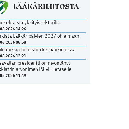
LÄÄKÄRILIITOSTA
ankohtaista yksityissektorilta
.06.2026 14:26
rkista Lääkäripäivien 2027 ohjelmaan
.06.2026 08:58
ikkeuksia toimiston kesäaukioloissa
.06.2026 12:21
savallan presidentti on myöntänyt
kkiatrin arvonimen Päivi Hietaselle
.05.2026 11:49