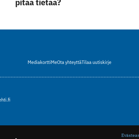
pitää tietää?
Mediakortti
Me
Ota yhteyttä
Tilaa uutiskirje
hti.fi
Evästea