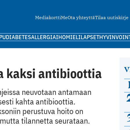
Mediakortti
Me
Ota yhteyttä
Tilaa uutiskirje
PU
DIABETES
ALLERGIA
IHO
MIELI
LAPSET
HYVINVOIN
V
a kaksi antibioottia
ohjeissa neuvotaan antamaan
sesti kahta antibioottia.
soniin perustuva hoito on
 mutta tilannetta seurataan.