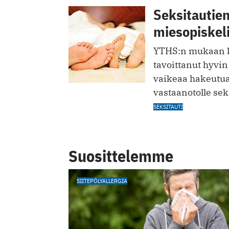
Seksitautien
miesopiskeli
YTHS:n mukaan kl
tavoittanut hyvin s
vaikeaa hakeutu
vastaanotolle sek
SEKSITAUTI
Suosittelemme
SIITEPÖLYALLERGIA