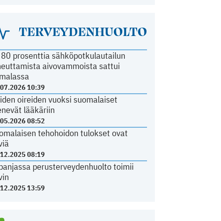
TERVEYDENHUOLTO
i 80 prosenttia sähköpotkulautailun
heuttamista aivovammoista sattui
malassa
.07.2026 10:39
iden oireiden vuoksi suomalaiset
nevät lääkäriin
.05.2026 08:52
omalaisen tehohoidon tulokset ovat
viä
.12.2025 08:19
panjassa perusterveydenhuolto toimii
vin
.12.2025 13:59