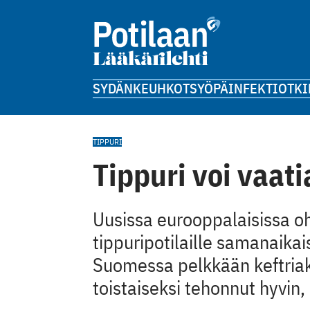
SYDÄN
KEUHKOT
SYÖPÄ
INFEKTIOT
KI
TIPPURI
Tippuri voi vaati
Uusissa eurooppalaisissa 
tippuripotilaille samanaikai
Suomessa pelkkään keftriak
toistaiseksi tehonnut hyvin,