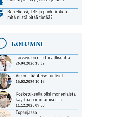
4
5
Borrelioosi, TBE ja punkkirokote –
mitä niistä pitää tietää?
KOLUMNI
Terveys on osa turvallisuutta
26.04.2026 15:32
Viikon käänteiset uutiset
15.03.2026 10:15
Kosketuksella olisi monenlaista
käyttöä parantamisessa
11.12.2025 09:58
Espanjassa