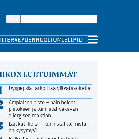
Hae
TI
TERVEYDENHUOLTO
MIELIPIDE
IIKON LUETUIMMAT
1
Dyspepsia tarkoittaa ylävatsaoireita
2
Ampiaisen pisto – näin hoidat
pistoksen ja tunnistat vakavan
allergisen reaktion
3
Läiskät iholla — tunnistatko, mistä
on kysymys?
Palleatyrä: syyt, oireet ja hoito