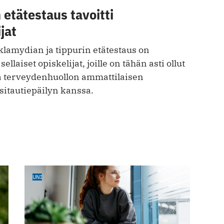
 etätestaus tavoitti
jat
amydian ja tippurin etätestaus on
ellaiset opiskelijat, joille on tähän asti ollut
a terveydenhuollon ammattilaisen
sitautiepäilyn kanssa.
UNI