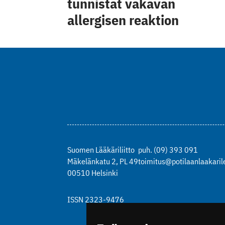
tunnistat vakavan
allergisen reaktion
Suomen Lääkäriliitto
puh. (09) 393 091
Mäkelänkatu 2, PL 49
toimitus@potilaanlaakarile
00510 Helsinki
ISSN 2323-9476