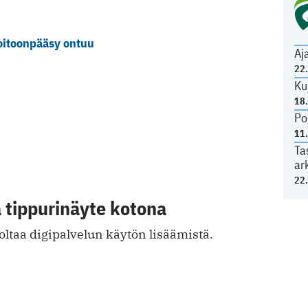
hoitoonpääsy ontuu
Aj
22
Ku
18
Po
11
Ta
ar
22
 tippurinäyte kotona
ltaa digipalvelun käytön lisäämistä.