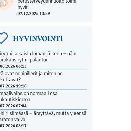
perusterveydenhuolto toimii
hyvin
07.12.2025 13:59
HYVINVOINTI
irytmi sekaisin loman jälkeen – näin
orokausirytmi palautuu
.08.2026 06:13
tä ovat minipillerit ja miten ne
ikuttavat?
.07.2026 19:16
teaalivaihe on normaali osa
ukautiskiertoa
.07.2026 07:04
ohiiri silmässä – ärsyttävä, mutta yleensä
araton vaiva
.07.2026 08:17