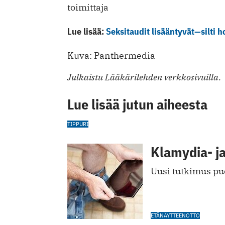
toimittaja
Lue lisää:
Seksitaudit lisääntyvät—silti 
Kuva: Panthermedia
Julkaistu Lääkärilehden verkkosivuilla.
Lue lisää jutun aiheesta
TIPPURI
Klamydia- ja
Uusi tutkimus puo
ETÄNÄYTTEENOTTO