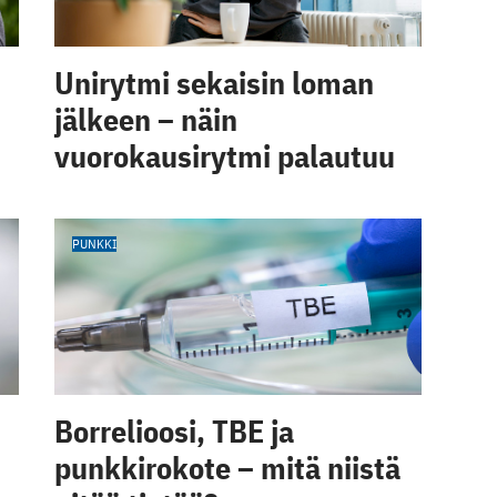
Unirytmi sekaisin loman
jälkeen – näin
vuorokausirytmi palautuu
PUNKKI
Borrelioosi, TBE ja
punkkirokote – mitä niistä