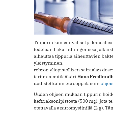
Tippurin kansainväliset ja kansallise
todetaan Läkartidningenissa julkais
aiheuttaa tippuria aiheuttavien bakt
yleistyminen.
rebron yliopistollisen sairaalan dos
tartuntatautilääkäri
Hans Fredlundi
uudistettuihin eurooppalaisiin
ohjei
Uuden ohjeen mukaan tippurin hoido
keftriaksonipistosta (500 mg), jota 
otettavalla atsitromysiinillä (2 g). 