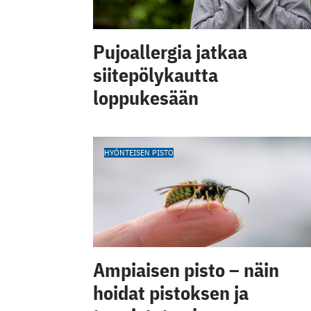
Pujoallergia jatkaa
siitepölykautta
loppukesään
HYÖNTEISEN PISTO
Ampiaisen pisto – näin
hoidat pistoksen ja