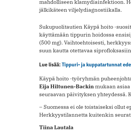
mahdolliseen klamydiainfektioon. H
jälkikäteen viljelydiagnostiikalla.
Sukupuolitautien Käypä hoito -suosit
käyttämään tippurin hoidossa ensisi
(500 mg). Vaihtoehtoisesti, herkkyy
suun kautta otettavaa siprofloksasii
Lue lisää:
Tippuri- ja kuppatartunnat ede
Käypä hoito -työryhmän puheenjohtaj
Eija Hiltunen-Backin
mukaan asiaa 
seuraavan päivityksen yhteydessä. Kii
– Suomessa ei ole toistaiseksi ollut
Herkkyystilannetta kuitenkin seurata
Tiina Lautala