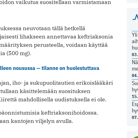
oidon vaikutus suositellaan varmistamaan
uksessa neuvotaan tällä hetkellä
Yl
jaisesti lihakseen annettavaa keftriaksonia
ai
smäärityksen perusteella, voidaan käyttää
hu
nia (500 mg).
03
Nä
lleen nousussa — tilanne on huolestuttava
me
04
an, iho- ja sukupuolitautien erikoislääkäri
Su
hy
tullaan käsittelemään suosituksen
15
rettä mahdollisella uudistuksella ei ole.
Es
hy
 epäonnistumisia keftriaksonihoidossa.
07
an kantojen viljelyn avulla.