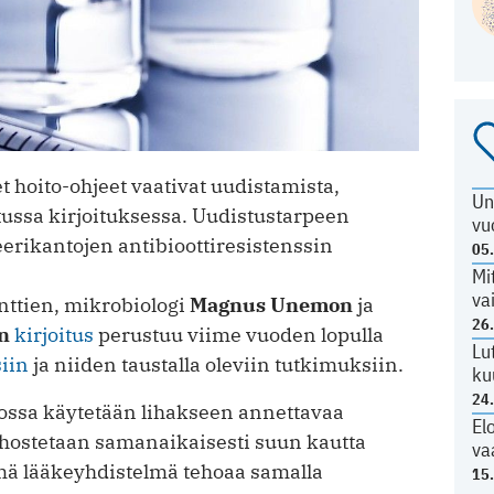
t hoito-ohjeet vaativat uudistamista,
Un
tussa kirjoituksessa. Uudistustarpeen
vu
eerikantojen antibioottiresistenssin
05
Mi
va
enttien, mikrobiologi
Magnus Unemon
ja
26
n
kirjoitus
perustuu viime vuoden lopulla
Lu
siin
ja niiden taustalla oleviin tutkimuksiin.
ku
24
ssa käytetään lihakseen annettavaa
El
tehostetaan samanaikaisesti suun kautta
va
Tämä lääkeyhdistelmä tehoaa samalla
15