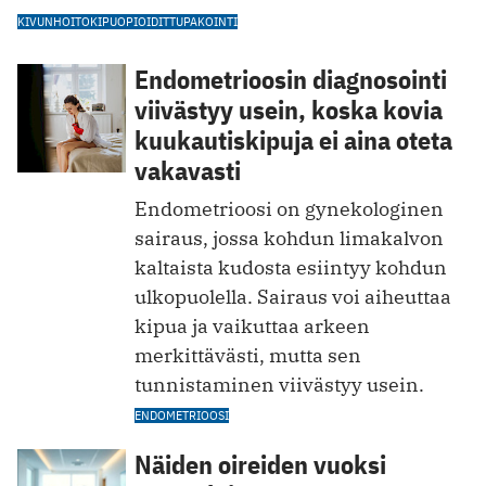
KIVUNHOITO
KIPU
OPIOIDIT
TUPAKOINTI
Endometrioosin diagnosointi
viivästyy usein, koska kovia
kuukautiskipuja ei aina oteta
vakavasti
Endometrioosi on gynekologinen
sairaus, jossa kohdun limakalvon
kaltaista kudosta esiintyy kohdun
ulkopuolella. Sairaus voi aiheuttaa
kipua ja vaikuttaa arkeen
merkittävästi, mutta sen
tunnistaminen viivästyy usein.
ENDOMETRIOOSI
Näiden oireiden vuoksi