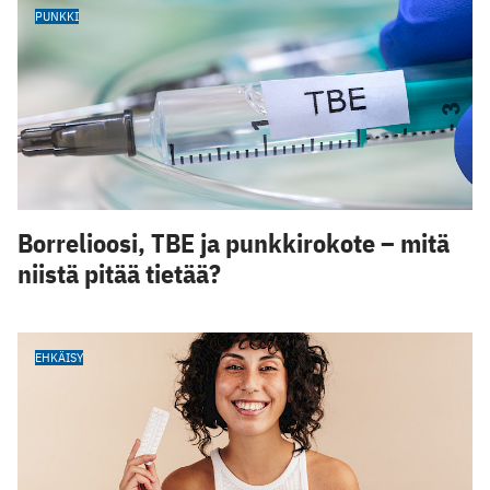
PUNKKI
Borrelioosi, TBE ja punkkirokote – mitä
niistä pitää tietää?
EHKÄISY