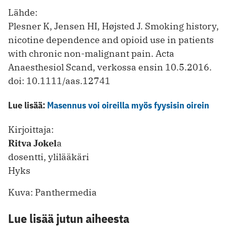
Lähde:
Plesner K, Jensen HI, Højsted J. Smoking history,
nicotine dependence and opioid use in patients
with chronic non-malignant pain. Acta
Anaesthesiol Scand, verkossa ensin 10.5.2016.
doi: 10.1111/aas.12741
Lue lisää:
Masennus voi oireilla myös fyysisin oirein
Kirjoittaja:
Ritva Jokel
a
dosentti, ylilääkäri
Hyks
Kuva: Panthermedia
Lue lisää jutun aiheesta