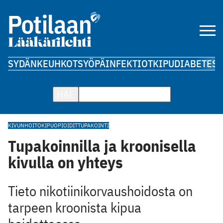
SYDÄN
KEUHKOT
SYÖPÄ
INFEKTIOT
KIPU
DIABETES
A
HAE
KIVUNHOITO
KIPU
OPIOIDIT
TUPAKOINTI
Tupakoinnilla ja kroonisella
kivulla on yhteys
Tieto nikotiinikorvaushoidosta on
tarpeen kroonista kipua