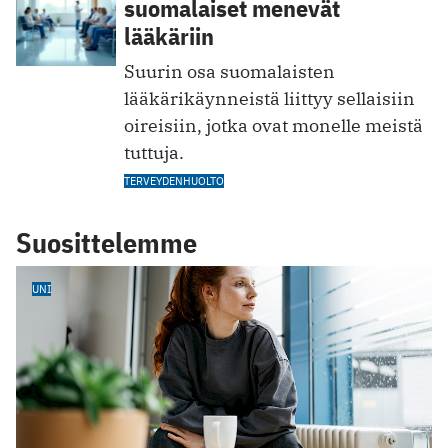
suomalaiset menevät
lääkäriin
Suurin osa suomalaisten
lääkärikäynneistä liittyy sellaisiin
oireisiin, jotka ovat monelle meistä
tuttuja.
TERVEYDENHUOLTO
Suosittelemme
UNI