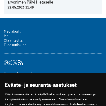
arvonimen Päivi Hietaselle
22.05.2026 11:49
Mediakortti
Me
Ota yhteyttä
Tilaa uutiskirje
Suomen Lääkäriliitto
Mäkelänkatu 2, PL 49
Eväste- ja seuranta-asetukset
00510 Helsinki
puh. (09) 393 091
Käytämme evästeitä käyttökokemuksen parantamiseen ja
toimitus@potilaanlaakarilehti.fi
kävijämäärämme analysoimiseen. Suostumuksellasi
käytämme evästeitä myös markkinoinnin kohdentamiseen.
ISSN 2323-9476