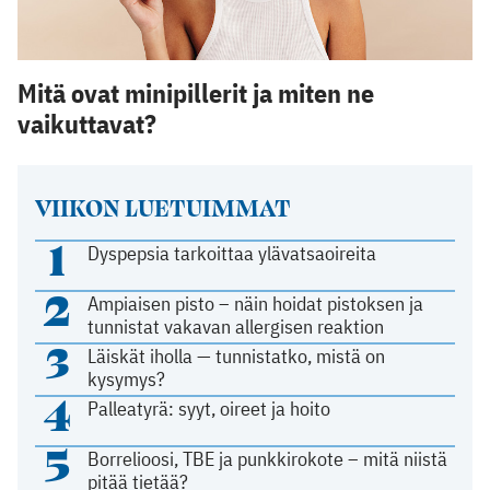
Mitä ovat minipillerit ja miten ne
vaikuttavat?
VIIKON LUETUIMMAT
1
Dyspepsia tarkoittaa ylävatsaoireita
2
Ampiaisen pisto – näin hoidat pistoksen ja
tunnistat vakavan allergisen reaktion
3
Läiskät iholla — tunnistatko, mistä on
kysymys?
4
Palleatyrä: syyt, oireet ja hoito
5
Borrelioosi, TBE ja punkkirokote – mitä niistä
pitää tietää?