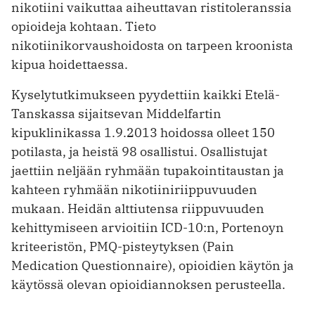
nikotiini vaikuttaa aiheuttavan ristitoleranssia
opioideja kohtaan. Tieto
nikotiinikorvaushoidosta on tarpeen kroonista
kipua hoidettaessa.
Kyselytutkimukseen pyydettiin kaikki Etelä-
Tanskassa sijaitsevan Middelfartin
kipuklinikassa 1.9.2013 hoidossa olleet 150
potilasta, ja heistä 98 osallistui. Osallistujat
jaettiin neljään ryhmään tupakointitaustan ja
kahteen ryhmään nikotiiniriippuvuuden
mukaan. Heidän alttiutensa riippuvuuden
kehittymiseen arvioitiin ICD-10:n, Portenoyn
kriteeristön, PMQ-pisteytyksen (Pain
Medication Questionnaire), opioidien käytön ja
käytössä olevan opioidiannoksen ­perusteella.