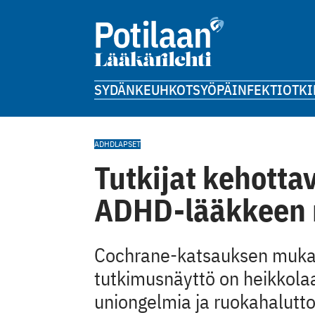
SYDÄN
KEUHKOT
SYÖPÄ
INFEKTIOT
KI
ADHD
LAPSET
Tutkijat kehotta
ADHD-lääkkeen
Cochrane-katsauksen mukaa
tutkimusnäyttö on heikkolaa
uniongelmia ja ruokahalutt