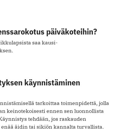
enssarokotus päiväkoteihin?
ikkulapsista saa kausi-
ksen.
tyksen käynnistäminen
istämisellä tarkoittaa toimenpidettä, jolla
an keinotekoisesti ennen sen luonnollista
Käynnistys tehdään, jos raskauden
 enää äidin tai sikiön kannalta turvallista.