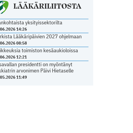
LÄÄKÄRILIITOSTA
ankohtaista yksityissektorilta
.06.2026 14:26
rkista Lääkäripäivien 2027 ohjelmaan
.06.2026 08:58
ikkeuksia toimiston kesäaukioloissa
.06.2026 12:21
savallan presidentti on myöntänyt
kkiatrin arvonimen Päivi Hietaselle
.05.2026 11:49