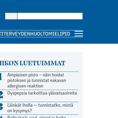
Hae
TI
TERVEYDENHUOLTO
MIELIPIDE
IIKON LUETUIMMAT
1
Ampiaisen pisto – näin hoidat
pistoksen ja tunnistat vakavan
allergisen reaktion
2
Dyspepsia tarkoittaa ylävatsaoireita
3
Läiskät iholla — tunnistatko, mistä
on kysymys?
Palleatyrä: syyt, oireet ja hoito