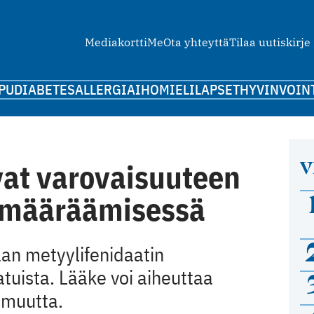
Mediakortti
Me
Ota yhteyttä
Tilaa uutiskirje
PU
DIABETES
ALLERGIA
IHO
MIELI
LAPSET
HYVINVOIN
V
vat varovaisuuteen
 määräämisessä
n metyylifenidaatin
tuista. Lääke voi aiheuttaa
omuutta.