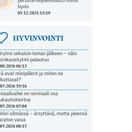
perusterveydenhuolto toimii
hyvin
07.12.2025 13:59
HYVINVOINTI
irytmi sekaisin loman jälkeen – näin
orokausirytmi palautuu
.08.2026 06:13
tä ovat minipillerit ja miten ne
ikuttavat?
.07.2026 19:16
teaalivaihe on normaali osa
ukautiskiertoa
.07.2026 07:04
ohiiri silmässä – ärsyttävä, mutta yleensä
araton vaiva
.07.2026 08:17