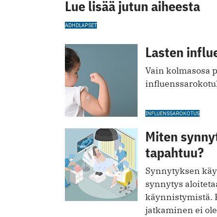
Lue lisää jutun aiheesta
ADHD
LAPSET
Lasten influ
Vain kolmasosa p
influenssarokotu
INFLUENSSAROKOTUS
Miten synny
tapahtuu?
Synnytyksen käynn
synnytys aloiteta
käynnistymistä. 
jatkaminen ei ole