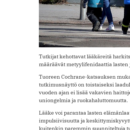
Tutkijat kehottavat lääkäreitä harkit
määräävät metyylifenidaattia lasten
Tuoreen Cochrane-katsauksen mukaa
tutkimusnäyttö on toistaiseksi laad
vuoden ajan ei lisää vakavien haitto
uniongelmia ja ruokahaluttomuutta.
Lääke voi parantaa lasten elämänlaatu
impulsiivisuutta ja keskittymiskyvytt
kuitenkin paremmin suunniteltuja tu