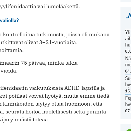
ylifenidaattia vai lumelääkettä.
valiolla?
Yl
a kontrolloitua tutkimusta, joissa oli mukana
ai
utkittavat olivat 3–21-vuotiaita.
hu
hoittamia.
03
Nä
imäärin 75 päivää, minkä takia
me
rvioida.
04
Su
hy
lifenidaatin vaikutuksista ADHD-lapsilla ja -
15
Jotkut potilaat voivat hyötyä, mutta emme tiedä
Es
 kliinikoiden täytyy ottaa huomioon, että
hy
, seurata hoitoa huolellisesti sekä punnita
07
kijaryhmästä toteaa.