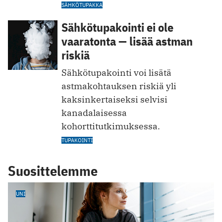
SÄHKÖTUPAKKA
Sähkötupakointi ei ole
vaaratonta — lisää astman
riskiä
Sähkötupakointi voi lisätä
astmakohtauksen riskiä yli
kaksinkertaiseksi selvisi
kanadalaisessa
kohorttitutkimuksessa.
TUPAKOINTI
Suosittelemme
UNI