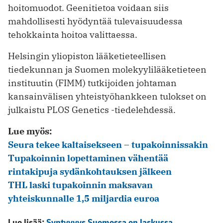
hoitomuodot. Geenitietoa voidaan siis
mahdollisesti hyödyntää tulevaisuudessa
tehokkainta hoitoa valittaessa.
Helsingin yliopiston lääketieteellisen
tiedekunnan ja Suomen molekyylilääketieteen
instituutin (FIMM) tutkijoiden johtaman
kansainvälisen yhteistyöhankkeen tulokset on
julkaistu PLOS Genetics -tiedelehdessä.
Lue myös:
Seura tekee kaltaisekseen – tupakoinnissakin
Tupakoinnin lopettaminen vähentää
rintakipuja sydänkohtauksen jälkeen
THL laski tupakoinnin maksavan
yhteiskunnalle 1,5 miljardia euroa
Lue lisää:
Syntyvyys Suomessa on laskussa