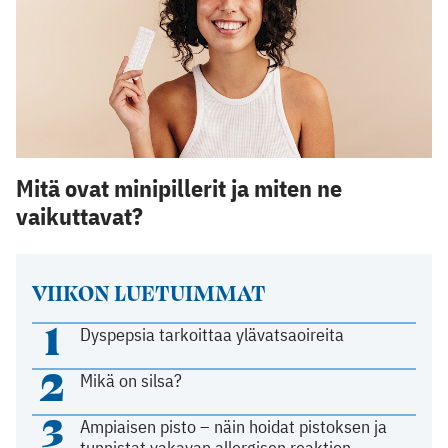
Mitä ovat minipillerit ja miten ne
vaikuttavat?
VIIKON LUETUIMMAT
1
Dyspepsia tarkoittaa ylävatsaoireita
2
Mikä on silsa?
3
Ampiaisen pisto – näin hoidat pistoksen ja
tunnistat vakavan allergisen reaktion