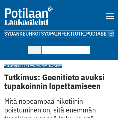
SYDÄN
KEUHKOT
SYÖPÄ
INFEKTIOT
KIPU
DIABETES
A
HAE
TUPAKOINNIN LOPETTAMINEN
TUPAKOINTI
Tutkimus: Geenitieto avuksi
tupakoinnin lopettamiseen
Mitä nopeampaa nikotiinin
poistuminen on, sitä enemmän