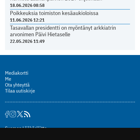
18.06.2026 08:58
Poikkeuksia toimiston kesäaukioloissa
11.06.2026 12:21
Tasavallan presidentti on myöntänyt arkkiatrin
arvonimen Päivi Hietaselle
22.05.2026 11:49
Mediakortti
Me
Ota yhteyttä
Tilaa uutiskirje
Suomen Lääkäriliitto
Mäkelänkatu 2, PL 49