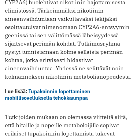
CYP2A6) huolehtivat nikotiinin hajottamisesta
elimistössä. Tärkeimmäksi nikotiinin
aineenvaihduntaan vaikuttavaksi tekijäksi
osoittautuivat nimenomaan CYP2A6-entsyymin
geenissä tai sen välittömässä läheisyydessä
sijaitsevat perimän kohdat. Tutkimusryhmä
pystyi tunnistamaan kolme sellaista perimän
kohtaa, jotka erityisesti hidastivat
aineenvaihduntaa. Yhdessä ne selittävät noin
kolmanneksen nikotiinin metabolianopeudesta.
Lue lisää:
Tupakoinnin lopettaminen
mobiilisovelluksella tehokkaampaa
Tutkijoiden mukaan on olemassa viitteitä siitä,
että hitaille ja nopeille metaboloijille sopivat
erilaiset tupakoinnin lopettamista tukevat