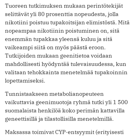
Tuoreen tutkimuksen mukaan perintötekijät
selittävät yli 80 prosenttia nopeudesta, jolla
nikotiini poistuu tupakoitsijan elimistöstä. Mitä
nopeampaa nikotiinin poistuminen on, sitä
enemmän tupakkaa yleensä kuluu ja sitä
vaikeampi siitä on myös päästä eroon.
Tutkijoiden mukaan geenitietoa voidaan
mahdollisesti hyödyntää tulevaisuudessa, kun
valitaan tehokkainta menetelmää tupakoinnin
lopettamiseksi.
Tunnistaakseen metabolianopeuteen
vaikuttavia geenimuotoja ryhmä tutki yli 1 500
suomalaista henkilöä koko perimän kattavilla
geneettisillä ja tilastollisilla menetelmillä.
Maksassa toimivat CYP-entsyymit (erityisesti