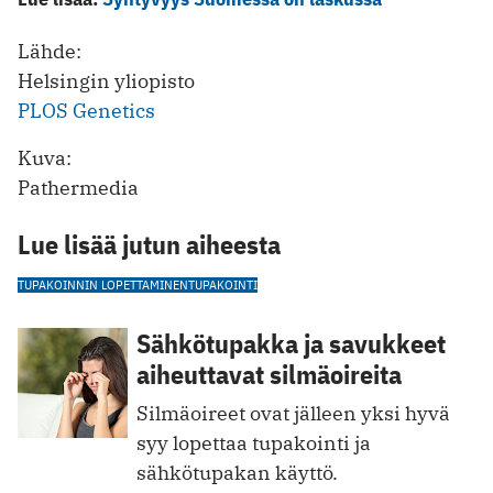
Lähde:
Helsingin yliopisto
PLOS Genetics
Kuva:
Pathermedia
Lue lisää jutun aiheesta
TUPAKOINNIN LOPETTAMINEN
TUPAKOINTI
Sähkötupakka ja savukkeet
aiheuttavat silmäoireita
Silmäoireet ovat jälleen yksi hyvä
syy lopettaa tupakointi ja
sähkötupakan käyttö.