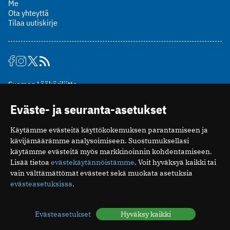
Me
Ota yhteyttä
Tilaa uutiskirje
Suomen Lääkäriliitto
Mäkelänkatu 2, PL 49
Eväste- ja seuranta-asetukset
00510 Helsinki
puh. (09) 393 091
Käytämme evästeitä käyttökokemuksen parantamiseen ja
toimitus@potilaanlaakarilehti.fi
kävijämäärämme analysoimiseen. Suostumuksellasi
käytämme evästeitä myös markkinoinnin kohdentamiseen.
ISSN 2323-9476
Lisää tietoa
evästekäytännöistämme
. Voit hyväksyä kaikki tai
vain välttämättömät evästeet sekä muokata asetuksia
evästeasetuksissa
.
Evästeasetukset
Hyväksy kaikki