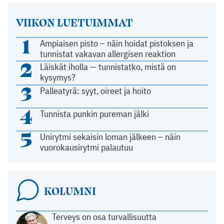
VIIKON LUETUIMMAT
1
Ampiaisen pisto – näin hoidat pistoksen ja
tunnistat vakavan allergisen reaktion
2
Läiskät iholla — tunnistatko, mistä on
kysymys?
3
Palleatyrä: syyt, oireet ja hoito
4
Tunnista punkin pureman jälki
5
Unirytmi sekaisin loman jälkeen – näin
vuorokausirytmi palautuu
KOLUMNI
Terveys on osa turvallisuutta