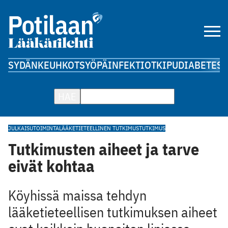
SYDÄN
KEUHKOT
SYÖPÄ
INFEKTIOT
KIPU
DIABETES
A
HAE
JULKAISUTOIMINTA
LÄÄKETIETEELLINEN TUTKIMUS
TUTKIMUS
Tutkimusten aiheet ja tarve
eivät kohtaa
Köyhissä maissa tehdyn
lääketieteellisen tutkimuksen aiheet