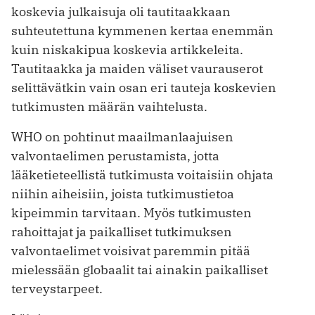
koskevia julkaisuja oli tautitaakkaan
suhteutettuna kymmenen kertaa enemmän
kuin niskakipua koskevia artikkeleita.
Tautitaakka ja maiden väliset vaurauserot
selittävätkin vain osan eri tauteja koskevien
tutkimusten määrän vaihtelusta.
WHO on pohtinut maailmanlaajuisen
valvontaelimen perustamista, jotta
lääketieteellistä tutkimusta voitaisiin ohjata
niihin aiheisiin, joista tutkimustietoa
kipeimmin tarvitaan. Myös tutkimusten
rahoittajat ja paikalliset tutkimuksen
valvontaelimet voisivat paremmin pitää
mielessään globaalit tai ainakin paikalliset
terveystarpeet.