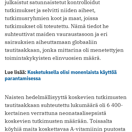
julkaistut satunnaistetut kontrolloidut
tutkimukset ja selvitti niiden aiheet,
tutkimusryhmien koot ja maat, joissa
tutkimukset oli toteutettu. Nämä tiedot he
suhteuttivat maiden vauraustasoon ja eri
sairauksien aiheuttamaan globaaliin
tautitaakkaan, jonka mittarina oli menetettyjen
toimintakykyisten elinvuosien määrä.
Lue lisää:
Kosketuksella olisi monenlaista käyttöä
parantamisessa
Naisten hedelmällisyyttä koskevien tutkimusten
tautitaakkaan suhteutettu lukumäärä oli 6 400-
kertainen verrattuna neonataalisepsistä
koskevien tutkimusten määrään. Toisaalta
köyhiä maita koskettavaa A-vitamiinin puutosta