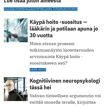
Lue lisää jutun aiheesta
JULKAISUTOIMINTA
LÄÄKETIETEELLINEN TUTKIMUS
TUTKIMUS
Käypä hoito -suositus —
lääkärin ja potilaan apuna jo
30 vuotta
Miten etenee prosessi
tutkimusnäytön luotettavuuden
arvioinnista Käypä hoito -
suositukseen asti?
KÄYPÄ HOITO
Kognitiivinen neuropsykologi
tässä hei
Vahvan tieteellisen argumentin voi
esittää monella tavalla, kirjoittaa