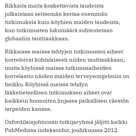
Rikkaita maita koskettavista taudeista
julkaistaan seitsemän kertaa enemmän
tutkimuksia kuin köyhien maiden taudeista,
kun tutkimusten lukumäärä suhteutetaan
globaaliin tautitaakkaan.
Rikkaissa maissa tehtyjen tutkimusten aiheet
korreloivat kohtalaisesti niiden tautitaakkaan,
mutta köyhissä maissa tutkimusaiheiden
korrelaatio näiden maiden terveysongelmiin on
heikko. Köyhissä maissa tehdyn
lääketieteellisen tutkimuksen aiheet ovat
kaikkein huonoiten linjassa paikallisen väestön
tarpeiden kanssa.
Oxfordilaisjohtoinen tutkijaryhmä jäljitti kaikki
PubMedissa indeksoidut, joulukuussa 2012