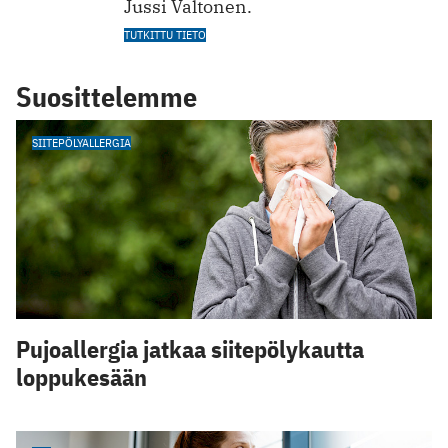
Jussi Valtonen.
TUTKITTU TIETO
Suosittelemme
SIITEPÖLYALLERGIA
Pujoallergia jatkaa siitepölykautta
loppukesään