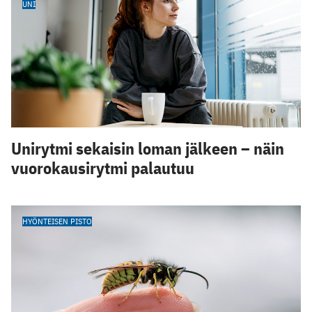
UNI
Unirytmi sekaisin loman jälkeen – näin
vuorokausirytmi palautuu
HYÖNTEISEN PISTO