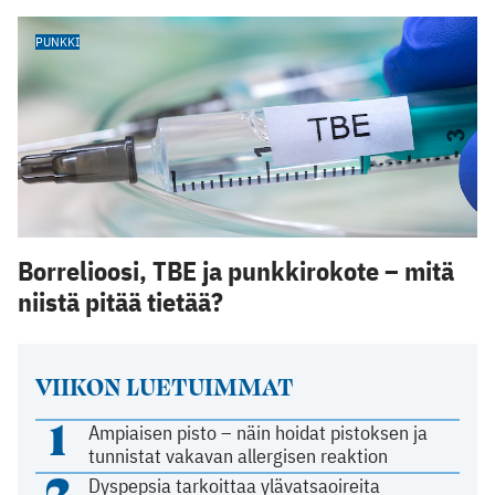
PUNKKI
Borrelioosi, TBE ja punkkirokote – mitä
niistä pitää tietää?
VIIKON LUETUIMMAT
1
Ampiaisen pisto – näin hoidat pistoksen ja
tunnistat vakavan allergisen reaktion
2
Dyspepsia tarkoittaa ylävatsaoireita