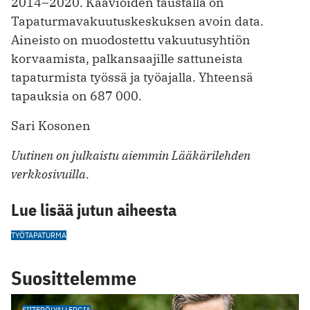
2014–2020. Kaavioiden taustalla on
Tapaturmavakuutuskeskuksen avoin data.
Aineisto on muodostettu vakuutusyhtiön
korvaamista, palkansaajille sattuneista
tapaturmista työssä ja työajalla. Yhteensä
tapauksia on 687 000.
Sari Kosonen
Uutinen on julkaistu aiemmin Lääkärilehden
verkkosivuilla.
Lue lisää jutun aiheesta
TYÖTAPATURMA
Suosittelemme
SIITEPÖLYALLERGIA