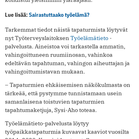
Lue lisää:
Sairastuttaako työelämä?
Tarkemmat tiedot näistä tapaturmista löytyvät
nyt Työterveyslaitoksen
Työelämätieto
-
palvelusta. Aineistoa voi tarkastella ammatin,
vahingoittuneen ruumiinosan, vahinkoa
edeltävän tapahtuman, vahingon aiheuttajan ja
vahingoittumistavan mukaan.
– Tapaturmien ehkäisemisen näkökulmasta on
tärkeää, että pystymme tunnistamaan usein
samanlaisena toistuvien tapaturmien
tapahtumaketjuja, Sysi-Aho toteaa.
Työelämätieto-palvelusta löytyy
työpaikkatapaturmia kuvaavat kaaviot vuosilta