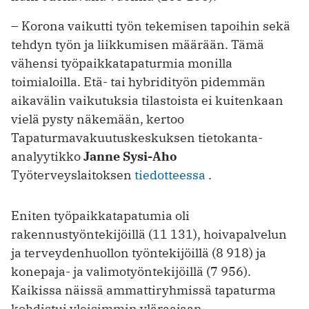
– Korona vaikutti työn tekemisen tapoihin sekä
tehdyn työn ja liikkumisen määrään. Tämä
vähensi työpaikkatapaturmia monilla
toimialoilla. Etä- tai hybridityön pidemmän
aikavälin vaikutuksia tilastoista ei kuitenkaan
vielä pysty näkemään, kertoo
Tapaturmavakuutuskeskuksen tietokanta-
analyytikko
Janne Sysi-Aho
Työterveyslaitoksen
tiedotteessa
.
Eniten työpaikkatapatumia oli
rakennustyöntekijöillä (11 131), hoivapalvelun
ja terveydenhuollon työntekijöillä (8 918) ja
konepaja- ja valimotyöntekijöillä (7 956).
Kaikissa näissä ammattiryhmissä tapaturma
kohdistui yleisimmin yläraajaan.