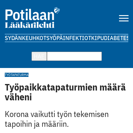
SYDÄN
KEUHKOT
SYÖPÄ
INFEKTIOT
KIPU
DIABETES
A
HAE
TYÖTAPATURMA
Työpaikkatapaturmien määrä
väheni
Korona vaikutti työn tekemisen
tapoihin ja määriin.