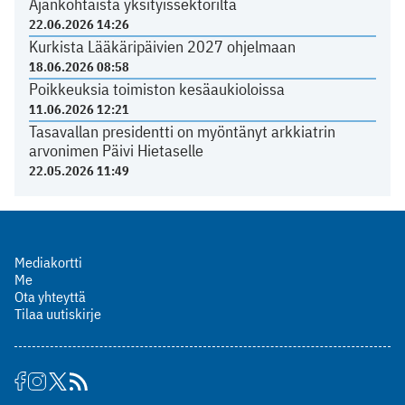
Ajankohtaista yksityissektorilta
22.06.2026 14:26
Kurkista Lääkäripäivien 2027 ohjelmaan
18.06.2026 08:58
Poikkeuksia toimiston kesäaukioloissa
11.06.2026 12:21
Tasavallan presidentti on myöntänyt arkkiatrin
arvonimen Päivi Hietaselle
22.05.2026 11:49
Mediakortti
Me
Ota yhteyttä
Tilaa uutiskirje