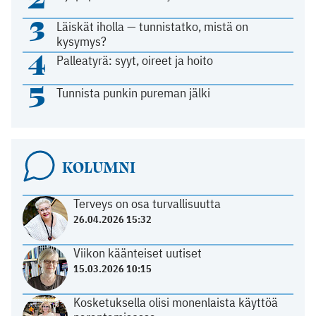
3
Läiskät iholla — tunnistatko, mistä on
kysymys?
4
Palleatyrä: syyt, oireet ja hoito
5
Tunnista punkin pureman jälki
KOLUMNI
Terveys on osa turvallisuutta
26.04.2026 15:32
Viikon käänteiset uutiset
15.03.2026 10:15
Kosketuksella olisi monenlaista käyttöä