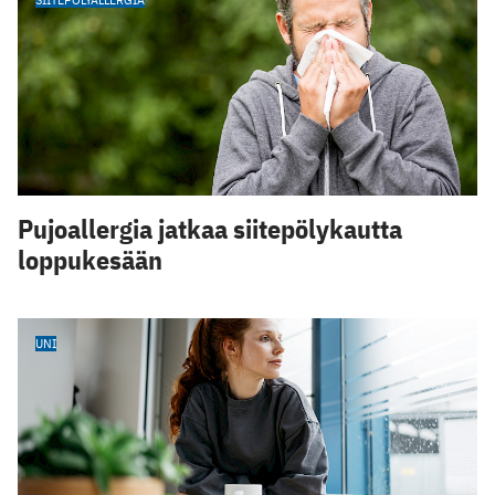
Pujoallergia jatkaa siitepölykautta
loppukesään
UNI