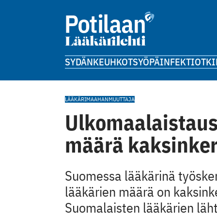
SYDÄN
KEUHKOT
SYÖPÄ
INFEKTIOT
KI
LÄÄKÄRI
MAAHANMUUTTAJA
Ulkomaalaistaus
määrä kaksinker
Suomessa lääkärinä työsken
lääkärien määrä on kaksinke
Suomalaisten lääkärien läh