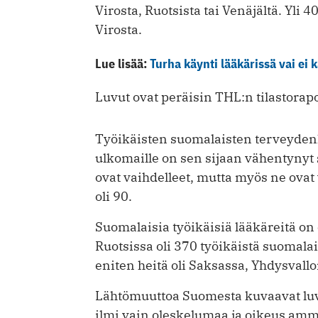
Virosta, Ruotsista tai Venäjältä. Yli
Virosta.
Lue lisää:
Turha käynti lääkärissä vai ei 
Luvut ovat peräisin THL:n tilastorapo
Työikäisten suomalaisten terveyden
ulkomaille on sen sijaan vähentynyt 
ovat vaihdelleet, mutta myös ne ovat
oli 90.
Suomalaisia työikäisiä lääkäreitä on
Ruotsissa oli 370 työikäistä suomala
eniten heitä oli Saksassa, Yhdysvallo
Lähtömuuttoa Suomesta kuvaavat luvut
ilmi vain oleskelumaa ja oikeus amma