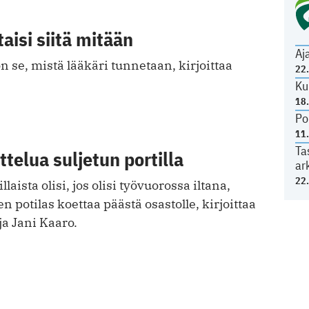
isi siitä mitään
Aj
n se, mistä lääkäri tunnetaan, kirjoittaa
22
Ku
18
Po
11
Ta
ttelua suljetun portilla
ar
22
laista olisi, jos olisi työvuorossa iltana,
en potilas koettaa päästä osastolle, kirjoittaa
ija Jani Kaaro.