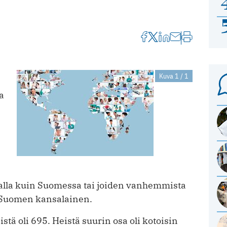
Kuva 1 / 1
a
ualla kuin Suomessa tai joiden vanhemmista
 Suomen kansalainen.
tä oli 695. Heistä suurin osa oli kotoisin