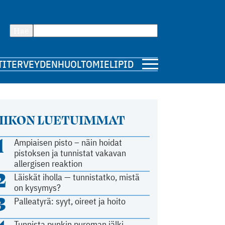
Hae
TI
TERVEYDENHUOLTO
MIELIPIDE
IIKON LUETUIMMAT
1
Ampiaisen pisto – näin hoidat
pistoksen ja tunnistat vakavan
allergisen reaktion
2
Läiskät iholla — tunnistatko, mistä
on kysymys?
3
Palleatyrä: syyt, oireet ja hoito
Tunnista punkin pureman jälki