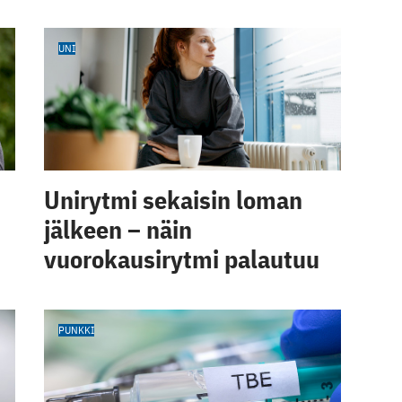
UNI
Unirytmi sekaisin loman
jälkeen – näin
vuorokausirytmi palautuu
PUNKKI