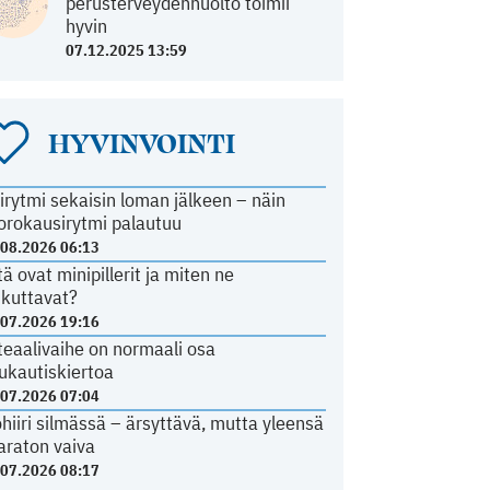
perusterveydenhuolto toimii
hyvin
07.12.2025 13:59
HYVINVOINTI
irytmi sekaisin loman jälkeen – näin
orokausirytmi palautuu
.08.2026 06:13
tä ovat minipillerit ja miten ne
ikuttavat?
.07.2026 19:16
teaalivaihe on normaali osa
ukautiskiertoa
.07.2026 07:04
ohiiri silmässä – ärsyttävä, mutta yleensä
araton vaiva
.07.2026 08:17