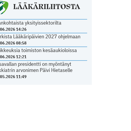
LÄÄKÄRILIITOSTA
ankohtaista yksityissektorilta
.06.2026 14:26
rkista Lääkäripäivien 2027 ohjelmaan
.06.2026 08:58
ikkeuksia toimiston kesäaukioloissa
.06.2026 12:21
savallan presidentti on myöntänyt
kkiatrin arvonimen Päivi Hietaselle
.05.2026 11:49