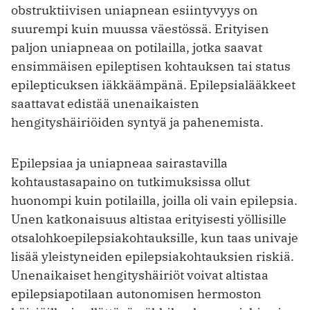
obstruktiivisen uniapnean esiintyvyys on
suurempi kuin muussa väestössä. Erityisen
paljon uniapneaa on potilailla, jotka saavat
ensimmäisen epileptisen kohtauksen tai status
epilepticuksen iäkkäämpänä. Epilepsialääkkeet
saattavat edistää unenaikaisten
hengityshäiriöiden syntyä ja pahenemista.
Epilepsiaa ja uniapneaa sairastavilla
kohtaustasapaino on tutkimuksissa ollut
huonompi kuin potilailla, joilla oli vain epilepsia.
Unen katkonaisuus altistaa erityisesti yöllisille
otsalohkoepilepsiakohtauksille, kun taas univaje
lisää yleistyneiden epilepsiakohtauksien riskiä.
Unenaikaiset hengityshäiriöt voivat altistaa
epilepsiapotilaan autonomisen hermoston