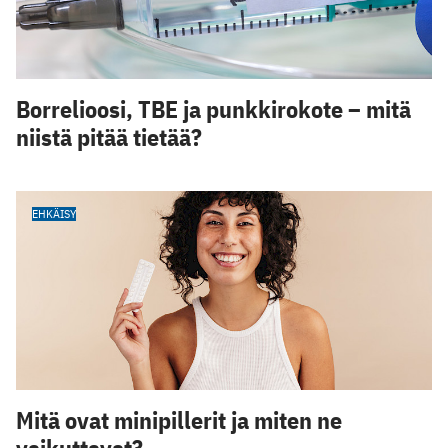
Borrelioosi, TBE ja punkkirokote – mitä
niistä pitää tietää?
EHKÄISY
Mitä ovat minipillerit ja miten ne
vaikuttavat?