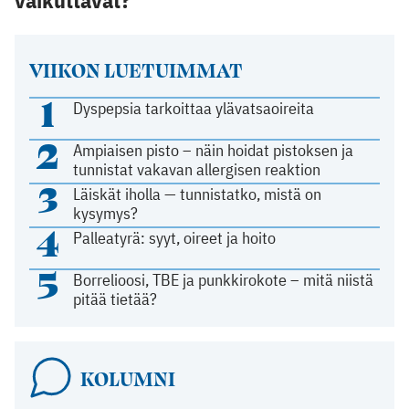
VIIKON LUETUIMMAT
1
Dyspepsia tarkoittaa ylävatsaoireita
2
Ampiaisen pisto – näin hoidat pistoksen ja
tunnistat vakavan allergisen reaktion
3
Läiskät iholla — tunnistatko, mistä on
kysymys?
4
Palleatyrä: syyt, oireet ja hoito
5
Borrelioosi, TBE ja punkkirokote – mitä niistä
pitää tietää?
KOLUMNI