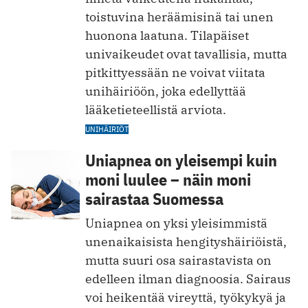
toistuvina heräämisinä tai unen
huonona laatuna. Tilapäiset
univaikeudet ovat tavallisia, mutta
pitkittyessään ne voivat viitata
unihäiriöön, joka edellyttää
lääketieteellistä arviota.
UNIHÄIRIÖT
Uniapnea on yleisempi kuin
moni luulee – näin moni
sairastaa Suomessa
Uniapnea on yksi yleisimmistä
unenaikaisista hengityshäiriöistä,
mutta suuri osa sairastavista on
edelleen ilman diagnoosia. Sairaus
voi heikentää vireyttä, työkykyä ja