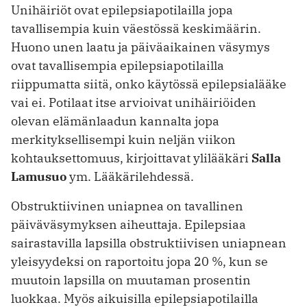
Unihäiriöt ovat epilepsiapotilailla jopa
tavallisempia kuin väestössä keskimäärin.
Huono unen laatu ja päiväaikainen väsymys
ovat tavallisempia epilepsiapotilailla
riippumatta siitä, onko käytössä epilepsialääke
vai ei. Potilaat itse arvioivat unihäiriöiden
olevan elämänlaadun kannalta jopa
merkityksellisempi kuin neljän viikon
kohtauksettomuus, kirjoittavat ylilääkäri
Salla
Lamusuo
ym. Lääkärilehdessä.
Obstruktiivinen uniapnea on tavallinen
päiväväsymyksen aiheuttaja. Epilepsiaa
sairastavilla lapsilla obstruktiivisen uniapnean
yleisyydeksi on raportoitu jopa 20 %, kun se
muutoin lapsilla on muutaman prosentin
luokkaa. Myös aikuisilla epilepsiapotilailla