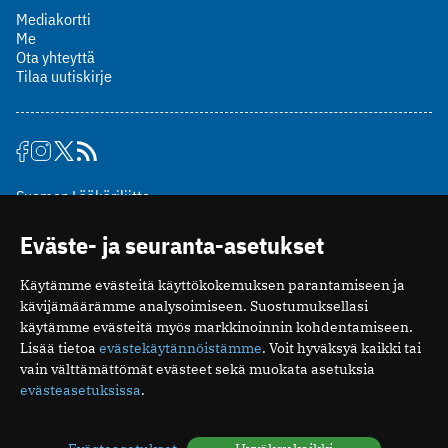
Mediakortti
Me
Ota yhteyttä
Tilaa uutiskirje
Suomen Lääkäriliitto
Mäkelänkatu 2, PL 49
Eväste- ja seuranta-asetukset
00510 Helsinki
puh. (09) 393 091
Käytämme evästeitä käyttökokemuksen parantamiseen ja
toimitus@potilaanlaakarilehti.fi
kävijämäärämme analysoimiseen. Suostumuksellasi
käytämme evästeitä myös markkinoinnin kohdentamiseen.
ISSN 2323-9476
Lisää tietoa
evästekäytännöistämme
. Voit hyväksyä kaikki tai
vain välttämättömät evästeet sekä muokata asetuksia
evästeasetuksissa
.