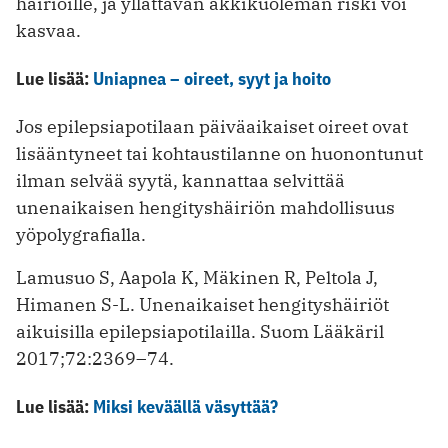
häiriöille, ja yllättävän äkkikuoleman riski voi
kasvaa.
Lue lisää:
Uniapnea – oireet, syyt ja hoito
Jos epilepsiapotilaan päiväaikaiset oireet ovat
lisääntyneet tai kohtaustilanne on huonontunut
ilman selvää syytä, kannattaa selvittää
unenaikaisen hengityshäiriön mahdollisuus
yöpolygrafialla.
Lamusuo S, Aapola K, Mäkinen R, Peltola J,
Himanen S-L. Unenaikaiset hengityshäiriöt
aikuisilla epilepsiapotilailla. Suom Lääkäril
2017;72:2369–74.
Lue lisää:
Miksi keväällä väsyttää?