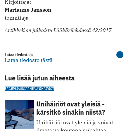
Kirjoittaja:
Marianne Jansson
toimittaja
Artikkeli on julkaistu Lääkärilehdessä 42/2017.
Lataa tiedostoja
Lataa tiedosto tästä
Lue lisää jutun aiheesta
EPILEPSIA
UNIAPNEA
UNIHÄIRIÖT
Unihäiriöt ovat yleisiä -
kärsitkö sinäkin niistä?
Unihäiriöt ovat yleisiä ja voivat
ilmetä vaikeutena nukahtaa,