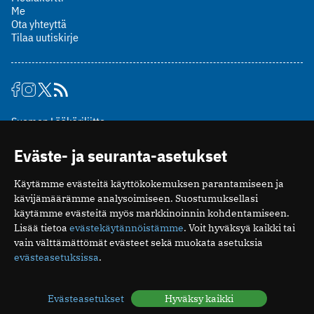
Me
Ota yhteyttä
Tilaa uutiskirje
Suomen Lääkäriliitto
Mäkelänkatu 2, PL 49
Eväste- ja seuranta-asetukset
00510 Helsinki
puh. (09) 393 091
Käytämme evästeitä käyttökokemuksen parantamiseen ja
toimitus@potilaanlaakarilehti.fi
kävijämäärämme analysoimiseen. Suostumuksellasi
käytämme evästeitä myös markkinoinnin kohdentamiseen.
ISSN 2323-9476
Lisää tietoa
evästekäytännöistämme
. Voit hyväksyä kaikki tai
vain välttämättömät evästeet sekä muokata asetuksia
evästeasetuksissa
.
Evästeasetukset
Hyväksy kaikki