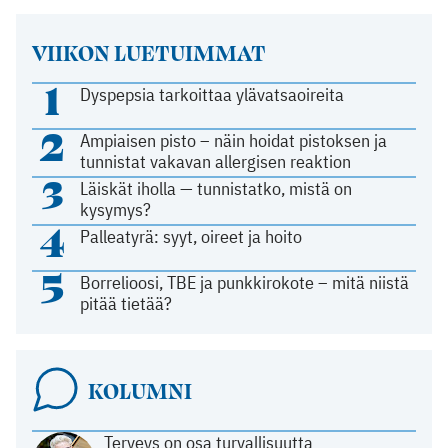
VIIKON LUETUIMMAT
1
Dyspepsia tarkoittaa ylävatsaoireita
2
Ampiaisen pisto – näin hoidat pistoksen ja
tunnistat vakavan allergisen reaktion
3
Läiskät iholla — tunnistatko, mistä on
kysymys?
4
Palleatyrä: syyt, oireet ja hoito
5
Borrelioosi, TBE ja punkkirokote – mitä niistä
pitää tietää?
KOLUMNI
Terveys on osa turvallisuutta