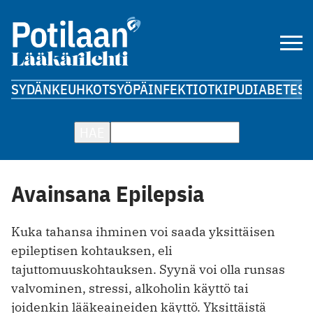
SYDÄN
KEUHKOT
SYÖPÄ
INFEKTIOT
KIPU
DIABETES
A
HAE
Avainsana Epilepsia
Kuka tahansa ihminen voi saada yksittäisen
epileptisen kohtauksen, eli
tajuttomuuskohtauksen. Syynä voi olla runsas
valvominen, stressi, alkoholin käyttö tai
joidenkin lääkeaineiden käyttö. Yksittäistä