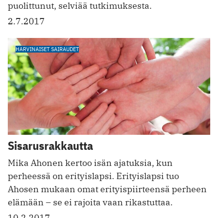
puolittunut, selviää tutkimuksesta.
2.7.2017
HARVINAISET SAIRAUDET
Sisarusrakkautta
Mika Ahonen kertoo isän ajatuksia, kun
perheessä on erityislapsi. Erityislapsi tuo
Ahosen mukaan omat erityispiirteensä perheen
elämään – se ei rajoita vaan rikastuttaa.
10.2.2017