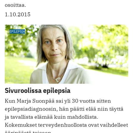
osoittaa.
1.10.2015
EPILEPSIA
Sivuroolissa epilepsia
Kun Marja Suonpää sai yli 30 vuotta sitten
epilepsiadiagnoosin, hän päätti elää niin täyttä
ja tavallista elämää kuin mahdollista.
Kokemukset terveyden­huollosta ovat vaihdelleet
ääripäästä toiseen.