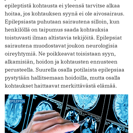
epileptistä kohtausta ei yleensä tarvitse alkaa
hoitaa, jos kohtauksen syynä ei ole aivosairaus.
Epilepsiasta puhutaan sairautena silloin, kun
henkilöllä on taipumus saada kohtauksia
toistuvasti ilman altistavia tekijöitä. Epilepsiat
sairautena muodostavat joukon neurologisia
oireyhtymiä. Ne poikkeavat toisistaan syyn,
alkamisiän, hoidon ja kohtausten ennusteen
perusteella. Suurella osalla potilaista epilepsiaa
pystytään hallitsemaan hoidoilla, mutta osalla
kohtaukset haittaavat merkittävästä elämää.
EPILEPSIA