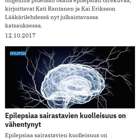
ongelmia pidetään osana epilepsian oirekuvaa,
kirjoittavat Kati Rantanen ja Kai Eriksson
Lääkärilehdessä nyt julkaistavassa
katsauksessa.
12.10.2017
EPILEPSIA
Epilepsiaa sairastavien kuolleisuus on
vähentynyt
Epilepsiaa sairastavien kuolleisuus on