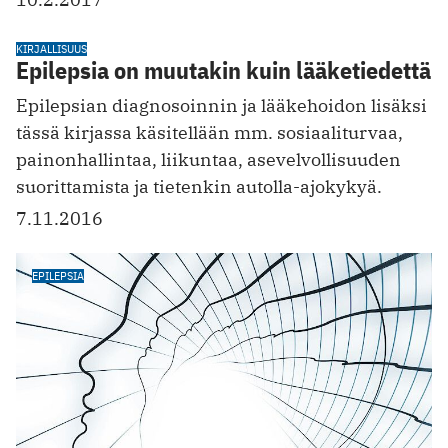
KIRJALLISUUS
Epilepsia on muutakin kuin lääketiedettä
Epilepsian diagnosoinnin ja lääkehoidon lisäksi
tässä kirjassa käsitellään mm. sosiaaliturvaa,
painonhallintaa, liikuntaa, asevelvollisuuden
suorittamista ja tietenkin autolla-ajokykyä.
7.11.2016
EPILEPSIA