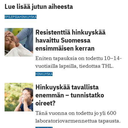
Lue lisää jutun aiheesta
EPILEPSIA
HINKUYSKÄ
Resistenttiä hinkuyskää
havaittu Suomessa
ensimmäisen kerran
Eniten tapauksia on todettu 10–14-
vuotiailla lapsilla, tiedottaa THL.
HINKUYSKÄ
Hinkuyskää tavallista
enemmän ­– tunnistatko
oireet?
Tänä vuonna on todettu jo yli 600
laboratoriovarmennettua tapausta.