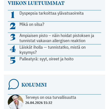
VIIKON LUETUIMMAT
1
Dyspepsia tarkoittaa ylävatsaoireita
2
Mikä on silsa?
3
Ampiaisen pisto – näin hoidat pistoksen ja
tunnistat vakavan allergisen reaktion
4
Läiskät iholla — tunnistatko, mistä on
kysymys?
5
Palleatyrä: syyt, oireet ja hoito
KOLUMNI
Terveys on osa turvallisuutta
26.04.2026 15:32