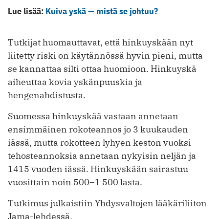
Lue lisää:
Kuiva yskä — mistä se johtuu?
Tutkijat huomauttavat, että hinkuyskään nyt
liitetty riski on käytännössä hyvin pieni, mutta
se kannattaa silti ottaa huomioon. Hinkuyskä
aiheuttaa kovia yskänpuuskia ja
hengenahdistusta.
Suomessa hinkuyskää vastaan annetaan
ensimmäinen rokoteannos jo 3 kuukauden
iässä, mutta rokotteen lyhyen keston vuoksi
tehosteannoksia annetaan nykyisin neljän ja
1415 vuoden iässä. Hinkuyskään sairastuu
vuosittain noin 500–1 500 lasta.
Tutkimus julkaistiin Yhdysvaltojen lääkäriliiton
Jama-lehdessä.