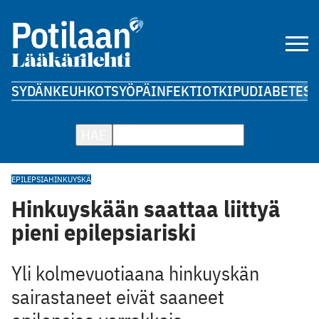
SYDÄN
KEUHKOT
SYÖPÄ
INFEKTIOT
KIPU
DIABETES
A
HAE
EPILEPSIA
HINKUYSKÄ
Hinkuyskään saattaa liittyä
pieni epilepsiariski
Yli kolmevuotiaana hinkuyskän
sairastaneet eivät saaneet