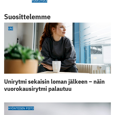
HINKUYSKÄ
Suosittelemme
UNI
Unirytmi sekaisin loman jälkeen – näin
vuorokausirytmi palautuu
HYÖNTEISEN PISTO