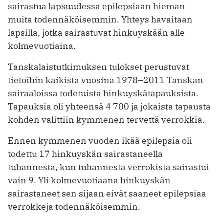
sairastua lapsuudessa epilepsiaan hieman
muita todennäköisemmin. Yhteys havaitaan
lapsilla, jotka sairastuvat hinkuyskään alle
kolmevuotiaina.
Tanskalaistutkimuksen tulokset perustuvat
tietoihin kaikista vuosina 1978–2011 Tanskan
sairaaloissa todetuista hinkuyskätapauksista.
Tapauksia oli yhteensä 4 700 ja jokaista tapausta
kohden valittiin kymmenen tervettä verrokkia.
Ennen kymmenen vuoden ikää epilepsia oli
todettu 17 hinkuyskän sairastaneella
tuhannesta, kun tuhannesta verrokista sairastui
vain 9. Yli kolmevuotiaana hinkuyskän
sairastaneet sen sijaan eivät saaneet epilepsiaa
verrokkeja todennäköisemmin.