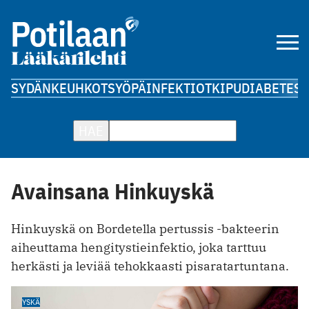
SYDÄN
KEUHKOT
SYÖPÄ
INFEKTIOT
KIPU
DIABETES
A
HAE
Avainsana Hinkuyskä
Hinkuyskä on Bordetella pertussis -bakteerin
aiheuttama hengitystieinfektio, joka tarttuu
herkästi ja leviää tehokkaasti pisaratartuntana.
YSKÄ