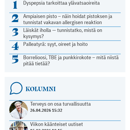
1
Dyspepsia tarkoittaa ylävatsaoireita
2
Ampiaisen pisto – näin hoidat pistoksen ja
tunnistat vakavan allergisen reaktion
3
Läiskät iholla — tunnistatko, mistä on
kysymys?
4
Palleatyrä: syyt, oireet ja hoito
5
Borrelioosi, TBE ja punkkirokote – mitä niistä
pitää tietää?
KOLUMNI
Terveys on osa turvallisuutta
26.04.2026 15:32
Viikon käänteiset uutiset