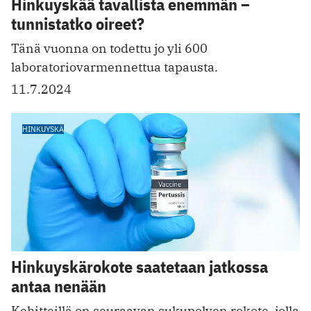
Hinkuyskää tavallista enemmän ­–
tunnistatko oireet?
Tänä vuonna on todettu jo yli 600
laboratoriovarmennettua tapausta.
11.7.2024
HINKUYSKÄ
Hinkuyskärokote saatetaan jatkossa
antaa nenään
Kehitteillä on seuraavan sukupolven rokote, jolla