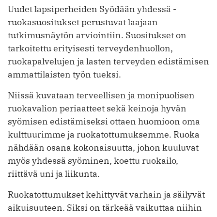
Uudet lapsiperheiden Syödään yhdessä -
ruokasuositukset perustuvat laajaan
tutkimusnäytön arviointiin. Suositukset on
tarkoitettu erityisesti terveydenhuollon,
ruokapalvelujen ja lasten terveyden edistämisen
ammattilaisten työn tueksi.
Niissä kuvataan terveellisen ja monipuolisen
ruokavalion periaatteet sekä keinoja hyvän
syömisen edistämiseksi ottaen huomioon oma
kulttuurimme ja ruokatottumuksemme. Ruoka
nähdään osana kokonaisuutta, johon kuuluvat
myös yhdessä syöminen, koettu ruokailo,
riittävä uni ja liikunta.
Ruokatottumukset kehittyvät varhain ja säilyvät
aikuisuuteen. Siksi on tärkeää vaikuttaa niihin