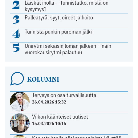
2
Läiskät iholla — tunnistatko, mistä on
kysymys?
3
Palleatyrä: syyt, oireet ja hoito
4
Tunnista punkin pureman jälki
5
Unirytmi sekaisin loman jälkeen – näin
vuorokausirytmi palautuu
KOLUMNI
Terveys on osa turvallisuutta
26.04.2026 15:32
Viikon käänteiset uutiset
15.03.2026 10:15