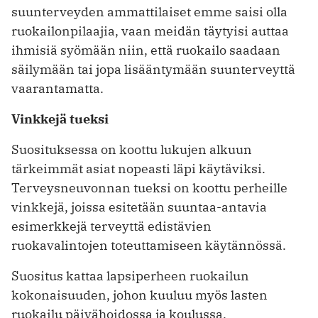
suunterveyden ammattilaiset emme saisi olla
ruokailonpilaajia, vaan meidän täytyisi auttaa
ihmisiä syömään niin, että ruokailo saadaan
säilymään tai jopa lisääntymään suunterveyttä
vaarantamatta.
Vinkkejä tueksi
Suosituksessa on koottu lukujen alkuun
tärkeimmät asiat nopeasti läpi käytäviksi.
Terveysneuvonnan tueksi on koottu perheille
vinkkejä, joissa esitetään suuntaa-antavia
esimerkkejä terveyttä edistävien
ruokavalintojen toteuttamiseen käytännössä.
Suositus kattaa lapsiperheen ruokailun
kokonaisuuden, johon kuuluu myös lasten
ruokailu päivähoidossa ja koulussa.