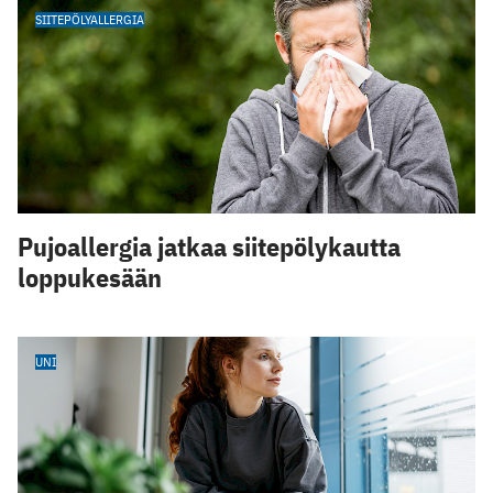
SIITEPÖLYALLERGIA
Pujoallergia jatkaa siitepölykautta
loppukesään
UNI