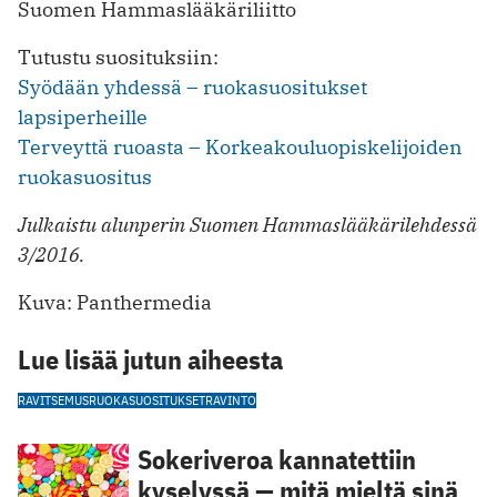
Suomen Hammaslääkäriliitto
Tutustu suosituksiin:
Syödään yhdessä – ruokasuositukset
lapsiperheille
Terveyttä ruoasta – Korkeakouluopiskelijoiden
ruokasuositus
Julkaistu alunperin Suomen Hammaslääkärilehdessä
3/2016.
Kuva: Panthermedia
Lue lisää jutun aiheesta
RAVITSEMUS
RUOKASUOSITUKSET
RAVINTO
Sokeriveroa kannatettiin
kyselyssä — mitä mieltä sinä