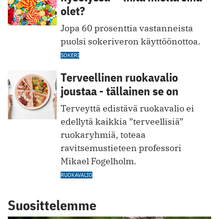
olet?
Jopa 60 prosenttia va stanneista
puolsi sokeriveron käyttöönottoa.
SOKERI
Terveellinen ruokavalio
joustaa - tällainen se on
Terveyttä edistävä ruokavalio ei
edellytä kaikkia ”terveellisiä”
ruokaryhmiä, toteaa
ravitsemustieteen professori
Mikael Fogelholm.
RUOKAVALIO
Suosittelemme