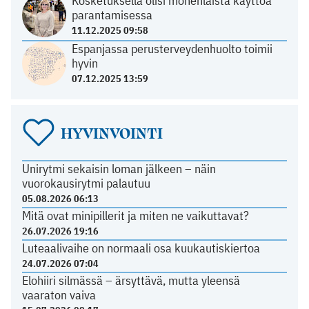
Kosketuksella olisi monenlaista käyttöä
parantamisessa
11.12.2025 09:58
Espanjassa perusterveydenhuolto toimii
hyvin
07.12.2025 13:59
HYVINVOINTI
Unirytmi sekaisin loman jälkeen – näin
vuorokausirytmi palautuu
05.08.2026 06:13
Mitä ovat minipillerit ja miten ne vaikuttavat?
26.07.2026 19:16
Luteaalivaihe on normaali osa kuukautiskiertoa
24.07.2026 07:04
Elohiiri silmässä – ärsyttävä, mutta yleensä
vaaraton vaiva