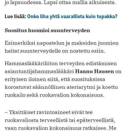
jo lapsuudessa. Lapsi ottaa mallia aikuisesta.
Lue lisää:
Onko liha yhtä vaarallista kuin tupakka?
Suositus huomioi suunterveyden
Esimerkiksi napostelun ja makeiden juomien
haitat suunterveydelle on nostettu esiin.
Hammaslääkäriliiton terveyden edistämisen
asiantuntijahammaslääkäri
Hannu Hausen
on
erityisen iloinen siitä, että suosituksissa
korostuvat säännöllinen ateriarytmi ja koettu
ruokailo sekä ruokavalion kokonaisuus.
– Yksittäiset ravintoaineet eivät tee
ruokavaliosta terveellistä tai epäterveellistä,
vaan ruokavalion kokonaisuus ratkaisee. Me