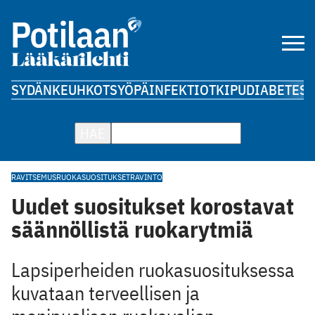
SYDÄN
KEUHKOT
SYÖPÄ
INFEKTIOT
KIPU
DIABETES
A
HAE
RAVITSEMUS
RUOKASUOSITUKSET
RAVINTO
Uudet suositukset korostavat
säännöllistä ruokarytmiä
Lapsiperheiden ruokasuosituksessa
kuvataan terveellisen ja