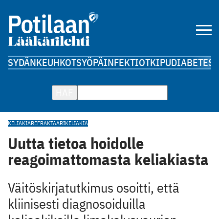
SYDÄN
KEUHKOT
SYÖPÄ
INFEKTIOT
KIPU
DIABETES
A
HAE
KELIAKIA
REFRAKTAARIKELIAKIA
Uutta tietoa hoidolle
reagoimattomasta keliakiasta
Väitöskirjatutkimus osoitti, että
kliinisesti diagnosoiduilla