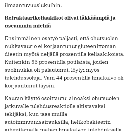
ilmaantuvuuslukuihin.
Refraktaarikeliaakikot olivat iäkkäämpiä ja
useammin miehiä
Ensimmäinen osatyö paljasti, että ohutsuolen
nukkavaurio ei korjaantunut gluteenittoman
dieetin myötä neljällä prosentilla keliaakikoista.
Kuitenkin 56 prosentilla potilaista, joiden
suolinukka oli palautunut, löytyi myös
tulehdussoluja. Vain 44 prosentilla limakalvo oli
korjaantunut täysin.
Kauran käyttö osoittautui ainoaksi ohutsuolen
jatkuvalle tulehdusreaktiolle altistavaksi
tekijäksi, kun taas muilla
autoimmuunisairauksilla, helikobakteerin
aiheuttamalla mahan limakalvon tulehduksella,