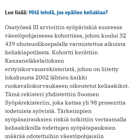
Lue lisää:
Mitä tehdä, jos epäilen keliakiaa?
Osatyössä III arvioitiin syöpäriskiä suuressa
väestöpohjaisessa kohortissa, johon kuului 32
439 ohutsuolikoepalalla varmistettua aikuista
keliakiapotilasta. Kohortti kerättiin
Kansaneläkelaitoksen
erityiskorvausrekisteristä, johon on liitetty
lokakuusta 2002 lähtien kaikki
ruokavaliokorvaukseen oikeutetut keliaakikot.
Tämä rekisteri yhdistettiin Suomen
Syöpärekisteriin, joka kattaa yli 98 prosenttia
todetuista syövistä. Tärkeimpien
syöpäsairauksien riskiä tutkittiin vertaamalla
keliaakikoilla todettujen syöpätapauksien
määrää odotettuihin väestöpohjaisiin