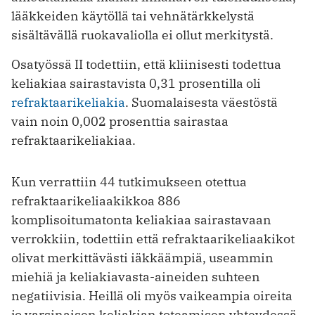
lääkkeiden käytöllä tai vehnätärkkelystä
sisältävällä ruokavaliolla ei ollut merkitystä.
Osatyössä II todettiin, että kliinisesti todettua
keliakiaa sairastavista 0,31 prosentilla oli
refraktaarikeliakia
. Suomalaisesta väestöstä
vain noin 0,002 prosenttia sairastaa
refraktaarikeliakiaa.
Kun verrattiin 44 tutkimukseen otettua
refraktaarikeliaakikkoa 886
komplisoitumatonta keliakiaa sairastavaan
verrokkiin, todettiin että refraktaarikeliaakikot
olivat merkittävästi iäkkäämpiä, useammin
miehiä ja keliakiavasta-aineiden suhteen
negatiivisia. Heillä oli myös vaikeampia oireita
jo varsinaisen keliakian toteamisen yhteydessä.