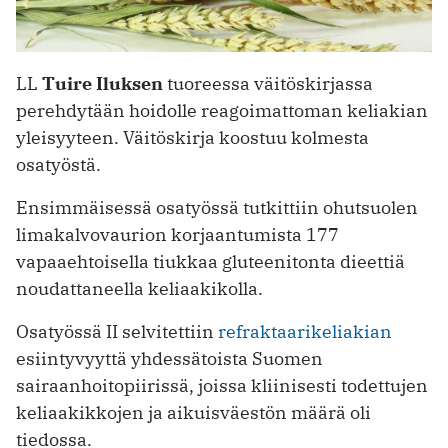
LL
Tuire Iluksen
tuoreessa väitöskirjassa
perehdytään hoidolle reagoimattoman keliakian
yleisyyteen. Väitöskirja koostuu kolmesta
osatyöstä.
Ensimmäisessä osatyössä tutkittiin ohutsuolen
limakalvovaurion korjaantumista 177
vapaaehtoisella tiukkaa gluteenitonta dieettiä
noudattaneella keliaakikolla.
Osatyössä II selvitettiin
refraktaarikeliakian
esiintyvyyttä yhdessätoista Suomen
sairaanhoitopiirissä, joissa kliinisesti todettujen
keliaakikkojen ja aikuisväestön määrä oli
tiedossa.