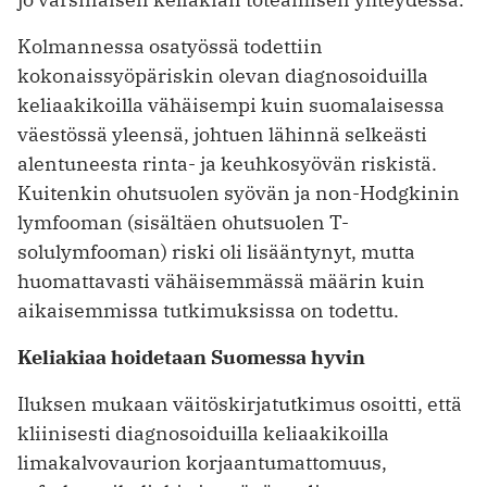
Kolmannessa osatyössä todettiin
kokonaissyöpäriskin olevan diagnosoiduilla
keliaakikoilla vähäisempi kuin suomalaisessa
väestössä yleensä, johtuen lähinnä selkeästi
alentuneesta rinta- ja keuhkosyövän riskistä.
Kuitenkin ohutsuolen syövän ja non-Hodgkinin
lymfooman (sisältäen ohutsuolen T-
solulymfooman) riski oli lisääntynyt, mutta
huomattavasti vähäisemmässä määrin kuin
aikaisemmissa tutkimuksissa on todettu.
Keliakiaa hoidetaan Suomessa hyvin
Iluksen mukaan väitöskirjatutkimus osoitti, että
kliinisesti diagnosoiduilla keliaakikoilla
limakalvovaurion korjaantumattomuus,