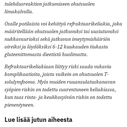
tulehdusreaktion jatkumiseen ohutsuolen
limakalvolla.
Osalle potilaista voi kehittyä refraktaarikeliakia, joka
määritellään ohutsuolen jatkuvaksi tai uusiutuvaksi
nukkavaurioksi sekä jatkuvan imeytymishäiriön
oireiksi ja löydöksiksi 6-12 kuukauden tiukasta
gluteenittomasta dieetistä huolimatta.
Refraktaarikeliakiaan liittyy riski saada vakavia
komplikaatioita, joista vaikein on ohutsuolen T-
solulymfooma. Myös muiden ruuansulatuskanavan
syöpien riskin on todettu suurentuneen keliakiassa,
kun taas rinta- ja keuhkosyövän riskin on todettu
pienentyneen.
Lue lisää jutun aiheesta