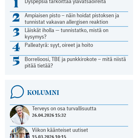
1
Dyspepsia tarkoittaa ylävatsaoireita
2
Ampiaisen pisto – näin hoidat pistoksen ja
tunnistat vakavan allergisen reaktion
3
Läiskät iholla — tunnistatko, mistä on
kysymys?
4
Palleatyrä: syyt, oireet ja hoito
5
Borrelioosi, TBE ja punkkirokote – mitä niistä
pitää tietää?
KOLUMNI
Terveys on osa turvallisuutta
26.04.2026 15:32
Viikon käänteiset uutiset
15.03.2026 10:15