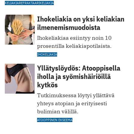
KELIAKIA
REFRAKTAARIKELIAKIA
Ihokeliakia on yksi keliakian
ilmenemismuodoista
Ihokeliakiaa esiintyy noin 10
prosentilla keliakiapotilaista.
IHOKELIAKIA
Yllätyslöydös: Atooppisella
iholla ja syömishäiriöillä
kytkös
Tutkimuksessa löytyi yllättävä
yhteys atopian ja erityisesti
bulimian välillä.
ATOOPPINEN EKSEEMA