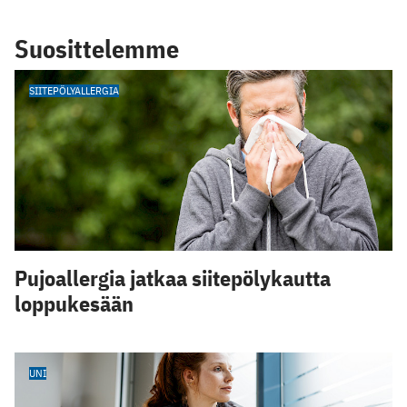
Suosittelemme
SIITEPÖLYALLERGIA
Pujoallergia jatkaa siitepölykautta
loppukesään
UNI