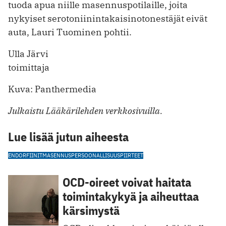
tuoda apua niille masennuspotilaille, joita
nykyiset serotoniinintakaisinotonestäjät eivät
auta, Lauri Tuominen pohtii.
Ulla Järvi
toimittaja
Kuva: Panthermedia
Julkaistu Lääkärilehden verkkosivuilla.
Lue lisää jutun aiheesta
ENDORFIINIT
MASENNUS
PERSOONALLISUUSPIIRTEET
OCD-oireet voivat haitata
toimintakykyä ja aiheuttaa
kärsimystä