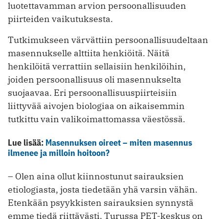
luotettavamman arvion persoonallisuuden
piirteiden vaikutuksesta.
Tutkimukseen värvättiin persoonallisuudeltaan
masennukselle alttiita henkiöitä. Näitä
henkilöitä verrattiin sellaisiin henkilöihin,
joiden persoonallisuus oli masennukselta
suojaavaa. Eri persoonallisuuspiirteisiin
liittyvää aivojen biologiaa on aikaisemmin
tutkittu vain valikoimattomassa väestössä.
Lue lisää:
Masennuksen oireet – miten masennus
ilmenee ja milloin hoitoon?
– Olen aina ollut kiinnostunut sairauksien
etiologiasta, josta tiedetään yhä varsin vähän.
Etenkään psyykkisten sairauksien synnystä
emme tiedä riittävästi. Turussa PET-keskus on