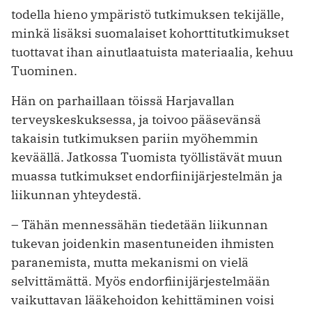
todella hieno ympäristö tutkimuksen tekijälle,
minkä lisäksi suomalaiset kohorttitutkimukset
tuottavat ihan ainutlaatuista materiaalia, kehuu
Tuominen.
Hän on parhaillaan töissä Harjavallan
terveyskeskuksessa, ja toivoo pääsevänsä
takaisin tutkimuksen pariin myöhemmin
keväällä. Jatkossa Tuomista työllistävät muun
muassa tutkimukset endorfiinijärjestelmän ja
liikunnan yhteydestä.
– Tähän mennessähän tiedetään liikunnan
tukevan joidenkin masentuneiden ihmisten
paranemista, mutta mekanismi on vielä
selvittämättä. Myös endorfiinijärjestelmään
vaikuttavan lääkehoidon kehittäminen voisi