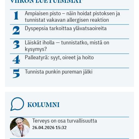
VIIKON LUETUIMMAT
1
Ampiaisen pisto – näin hoidat pistoksen ja
tunnistat vakavan allergisen reaktion
2
Dyspepsia tarkoittaa ylävatsaoireita
3
Läiskät iholla — tunnistatko, mistä on
kysymys?
4
Palleatyrä: syyt, oireet ja hoito
5
Tunnista punkin pureman jälki
KOLUMNI
Terveys on osa turvallisuutta
26.04.2026 15:32