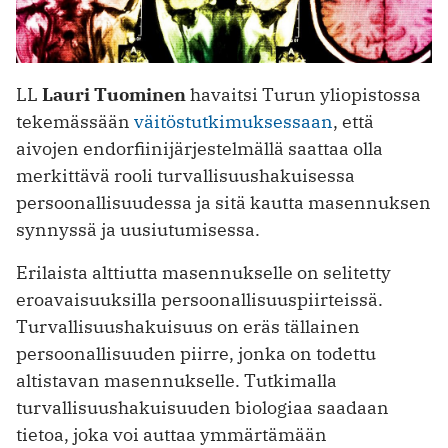
LL
Lauri Tuominen
havaitsi Turun yliopistossa
tekemässään
väitöstutkimuksessaan
, että
aivojen endorfiinijärjestelmällä saattaa olla
merkittävä rooli turvallisuushakuisessa
persoonallisuudessa ja sitä kautta masennuksen
synnyssä ja uusiutumisessa.
Erilaista alttiutta masennukselle on selitetty
eroavaisuuksilla persoonallisuuspiirteissä.
Turvallisuushakuisuus on eräs tällainen
persoonallisuuden piirre, jonka on todettu
altistavan masennukselle. Tutkimalla
turvallisuushakuisuuden biologiaa saadaan
tietoa, joka voi auttaa ymmärtämään