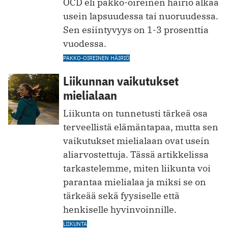
OCD eli pakko-oireinen häiriö alkaa
usein lapsuudessa tai nuoruudessa.
Sen esiintyvyys on 1-3 prosenttia
vuodessa.
PAKKO-OIREINEN HÄIRIÖ
Liikunnan vaikutukset
mielialaan
Liikunta on tunnetusti tärkeä osa
terveellistä elämäntapaa, mutta sen
vaikutukset mielialaan ovat usein
aliarvostettuja. Tässä artikkelissa
tarkastelemme, miten liikunta voi
parantaa mielialaa ja miksi se on
tärkeää sekä fyysiselle että
henkiselle hyvinvoinnille.
LIIKUNTA