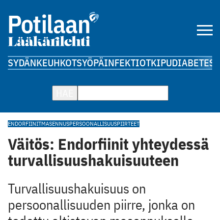
SYDÄN
KEUHKOT
SYÖPÄ
INFEKTIOT
KIPU
DIABETES
A
HAE
ENDORFIINIT
MASENNUS
PERSOONALLISUUSPIIRTEET
Väitös: Endorfiinit yhteydessä
turvallisuushakuisuuteen
Turvallisuushakuisuus on
persoonallisuuden piirre, jonka on