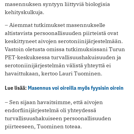
masennuksen syntyyn liittyviä biologisia
kehityskulkuja.
– Aiemmat tutkimukset masennukselle
altistavista persoonallisuuden piirteistä ovat
keskittyneet aivojen serotoniinijärjestelmään.
Vastoin oletusta omissa tutkimuksissani Turun
PET-keskuksessa turvallisuushakuisuuden ja
serotoniinijärjestelmän välistä yhteyttä ei
havaittukaan, kertoo Lauri Tuominen.
Lue lisää:
Masennus voi oireilla myös fyysisin oirein
– Sen sijaan havaitsimme, että aivojen
endorfiinijärjestelmä oli yhteydessä
turvallisuushakuiseen persoonallisuuden
piirteeseen, Tuominen toteaa.