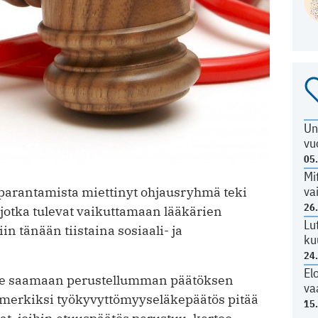
Un
vu
05
Mi
va
arantamista miettinyt ohjausryhmä teki
26
 jotka tulevat vaikuttamaan lääkärien
Lu
in tänään tiistaina sosiaali- ja
ku
24
El
lee saamaan perustellumman päätöksen
va
simerkiksi työkyvyttömyyseläkepäätös pitää
15