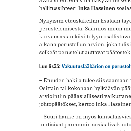
avata siten, että siitä näkyvät ne sei
hallitussihteeri
Inka Hassinen
sosiaa
Nykyisiin etuuslakeihin lisätään tä
perustelemisesta. Säännös muun muass
korvausasian käsittelyyn osallistuva 
aikana perustellun arvion, joka tulisi
selkeät perustelut auttavat päätöstek
Lue lisää:
Vakuutuslääkärien on peruste
– Etuuden hakija tulee siis saamaan
Osittain tai kokonaan hylkäävän pää
arviointiin pääasiallisesti vaikuttane
johtopäätökset, kertoo Inka Hassinen 
– Suuri hanke on myös kansalaisvies
tuntisivat paremmin sosiaalivakuutu