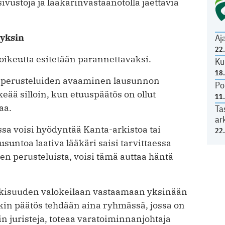
stoja ja lääkärinvastaanotolla jaettavia
 yksin
Aj
22
oikeutta esitetään parannettavaksi.
Ku
18
n perusteluiden avaaminen lausunnon
Po
keää silloin, kun etuuspäätös on ollut
11
aa.
Ta
ar
a voisi hyödyntää Kanta-arkistoa tai
22
usuntoa laativa lääkäri saisi tarvittaessa
en perusteluista, voisi tämä auttaa häntä
ulkisuuden valokeilaan vastaamaan yksinään
nkin päätös tehdään aina ryhmässä, jossa on
in juristeja, toteaa varatoiminnanjohtaja