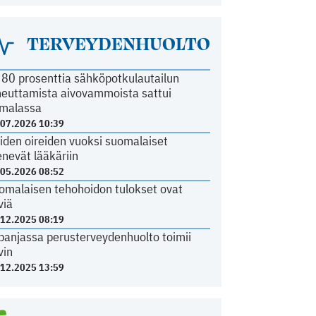
TERVEYDENHUOLTO
i 80 prosenttia sähköpotkulautailun
heuttamista aivovammoista sattui
malassa
.07.2026 10:39
iden oireiden vuoksi suomalaiset
nevät lääkäriin
.05.2026 08:52
omalaisen tehohoidon tulokset ovat
viä
.12.2025 08:19
panjassa perusterveydenhuolto toimii
vin
.12.2025 13:59