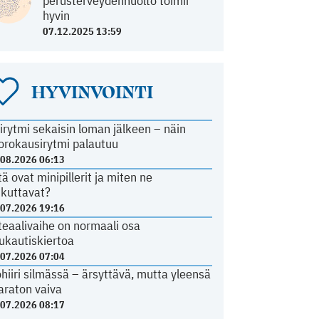
perusterveydenhuolto toimii
hyvin
07.12.2025 13:59
HYVINVOINTI
irytmi sekaisin loman jälkeen – näin
orokausirytmi palautuu
.08.2026 06:13
tä ovat minipillerit ja miten ne
ikuttavat?
.07.2026 19:16
teaalivaihe on normaali osa
ukautiskiertoa
.07.2026 07:04
ohiiri silmässä – ärsyttävä, mutta yleensä
araton vaiva
.07.2026 08:17