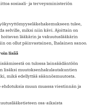
iittoa sosiaali- ja terveysministeriön
i työkyvyttömyyseläkehakemukseen tulee,
a selville, miksi niin kävi. Ajoittain on
n hoitavan lääkärin ja vakuutuslääkärin
in on ollut päinvastainen, Ihalainen sanoo.
oin lisää
isäämisestä on tulossa lainsäädäntöön
den lisäksi muutoksenhakulautakuntien
lki, mikä edellyttää säännösmuutosta.
lle ehdotuksia muun muassa viestinnän ja
kuutuslääketieteen osa-aikaista