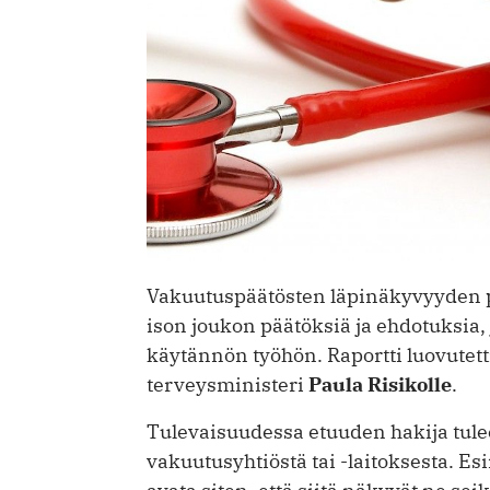
Vakuutuspäätösten läpinäkyvyyden p
ison joukon päätöksiä ja ehdotuksia,
käytännön työhön. Raportti luovutetti
terveysministeri
Paula Risikolle
.
Tulevaisuudessa etuuden hakija tu
vakuutusyhtiöstä tai -laitoksesta. E