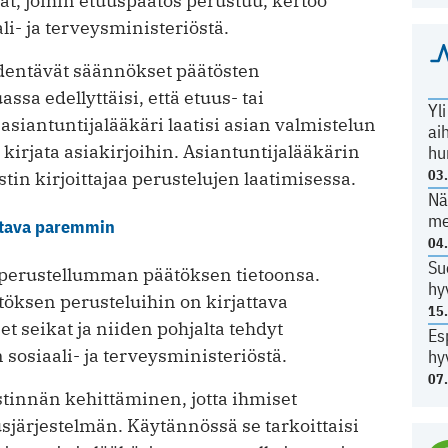
kat, joihin etuuspäätös perustuu, kertoo
li- ja terveysministeriöstä.
ydentävät säännökset päätösten
a edellyttäisi, että etuus- tai
Yl
asiantuntijalääkäri laatisi asian valmistelun
ai
 kirjata asiakirjoihin. Asiantuntijalääkärin
hu
03
stin kirjoittajaa perustelujen laatimisessa.
Nä
me
ltava paremmin
04
Su
 perustellumman päätöksen tietoonsa.
hy
töksen perusteluihin on kirjattava
15
et seikat ja niiden pohjalta tehdyt
Es
sosiaali- ja terveysministeriöstä.
hy
07
tinnän kehittäminen, jotta ihmiset
sjärjestelmän. Käytännössä se tarkoittaisi