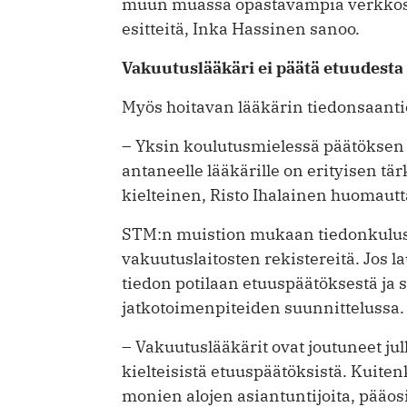
muun muassa opastavampia verkkosivu
esitteitä, Inka Hassinen sanoo.
Vakuutuslääkäri ei päätä etuudesta
Myös hoitavan lääkärin tiedonsaanti
– Yksin koulutusmielessä päätökse
antaneelle lääkärille on erityisen tär
kielteinen, Risto Ihalainen huomautt
STM:n muistion mukaan tiedonkuluss
vakuutuslaitosten rekistereitä. Jos la
tiedon potilaan etuuspäätöksestä ja s
jatkotoimenpiteiden suunnittelussa.
– Vakuutuslääkärit ovat joutuneet j
kielteisistä etuuspäätöksistä. Kuite
monien alojen asiantuntijoita, pääos