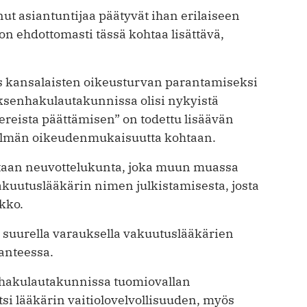
t asiantuntijaa päätyvät ihan erilaiseen
on ehdottomasti tässä kohtaa lisättävä,
s kansalaisten oikeusturvan parantamiseksi
ksenhakulautakunnissa olisi nykyistä
ereista päättämisen” on todettu lisäävän
telmän oikeudenmukaisuutta kohtaan.
etaan neuvottelukunta, joka muun muassa
kuutuslääkärin nimen julkistamisesta, josta
ikko.
 suurella varauksella vakuutuslääkärien
anteessa.
nhakulautakunnissa tuomiovallan
tsi lääkärin vaitiolovelvollisuuden, myös