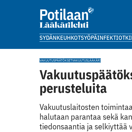
SYDÄN
KEUHKOT
SYÖPÄ
INFEKTIOT
KI
VAKUUTUSPÄÄTÖKSET
VAKUUTUSLÄÄKÄRI
Vakuutuspäätök
perusteluita
Vakuutuslaitosten toimintaa
halutaan parantaa sekä kans
tiedonsaantia ja selkiyttää