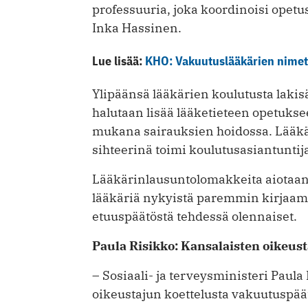
professuuria, joka koordinoisi opet
Inka Hassinen.
Lue lisää:
KHO: Vakuutuslääkärien nimet 
Ylipäänsä lääkärien koulutusta lakis
halutaan lisää lääketieteen opetuksee
mukana sairauksien hoidossa. Lääkä
sihteerinä toimi koulutusasiantuntij
Lääkärinlausuntolomakkeita aiotaan u
lääkäriä nykyistä paremmin kirjaamaa
etuuspäätöstä tehdessä olennaiset.
Paula Risikko: Kansalaisten oikeust
– Sosiaali- ja terveysministeri Paula
oikeustajun koettelusta vakuutuspää