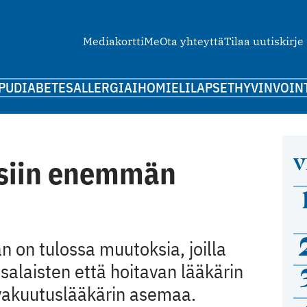
Mediakortti
Me
Ota yhteyttä
Tilaa uutiskirje
PU
DIABETES
ALLERGIA
IHO
MIELI
LAPSET
HYVINVOIN
V
siin enemmän
n on tulossa muutoksia, joilla
alaisten että hoitavan lääkärin
 vakuutuslääkärin asemaa.