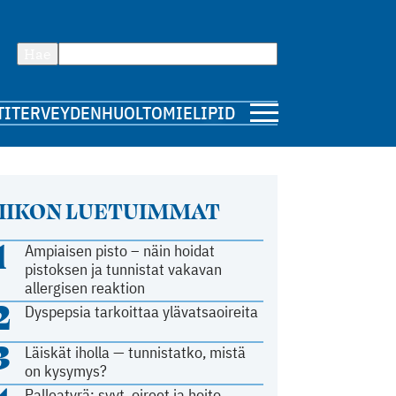
Hae
TI
TERVEYDENHUOLTO
MIELIPIDE
IIKON LUETUIMMAT
1
Ampiaisen pisto – näin hoidat
pistoksen ja tunnistat vakavan
allergisen reaktion
2
Dyspepsia tarkoittaa ylävatsaoireita
3
Läiskät iholla — tunnistatko, mistä
on kysymys?
Palleatyrä: syyt, oireet ja hoito