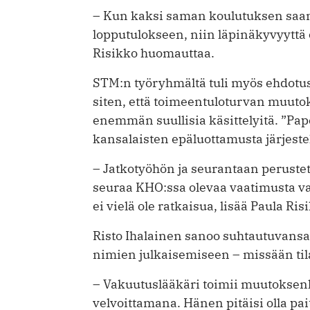
– Kun kaksi saman koulutuksen saanu
lopputulokseen, niin läpinäkyvyyttä 
Risikko huomauttaa.
STM:n työryhmältä tuli myös ehdotu
siten, että toimeentuloturvan muuto
enemmän suullisia käsittelyitä. ”Pap
kansalaisten epäluottamusta järjes
– Jatkotyöhön ja seurantaan perust
seuraa KHO:ssa olevaa vaatimusta va
ei vielä ole ratkaisua, lisää Paula Ris
Risto Ihalainen sanoo suhtautuvansa
nimien julkaisemiseen – missään til
– Vakuutuslääkäri toimii muutokse
velvoittamana. Hänen pitäisi olla pai