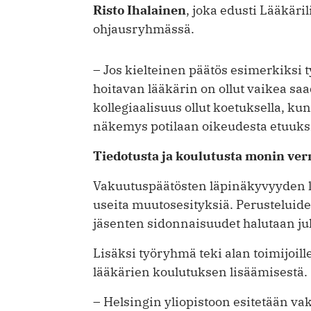
Risto Ihalainen
, joka edusti Lääkäril
ohjausryhmässä.
– Jos kielteinen päätös esimerkiks
hoitavan lääkärin on ollut vaikea saad
kollegiaalisuus ollut koetuksella, ku
näkemys potilaan oikeudesta etuuksi
Tiedotusta ja koulutusta monin verr
Vakuutuspäätösten läpinäkyvyyden l
useita muutosesityksiä. Perustelui
jäsenten sidonnaisuudet halutaan ju
Lisäksi työryhmä teki alan toimijoi
lääkärien koulutuksen lisäämisestä.
– Helsingin yliopistoon esitetään va