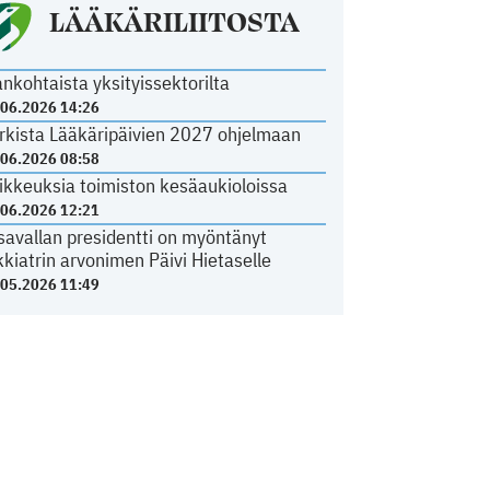
LÄÄKÄRILIITOSTA
ankohtaista yksityissektorilta
.06.2026 14:26
rkista Lääkäripäivien 2027 ohjelmaan
.06.2026 08:58
ikkeuksia toimiston kesäaukioloissa
.06.2026 12:21
savallan presidentti on myöntänyt
kkiatrin arvonimen Päivi Hietaselle
.05.2026 11:49