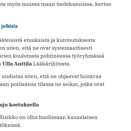
usta myös muissa maan tiedekunnissa, kertoo
julkisia
ääteisistä etuuksista ja kuntoutuksesta
n siten, että ne ovat systemaattisesti
rien koulutusta pohtineessa työryhmässä
a
Ulla Anttila
Lääkäriliitosta.
udistaa siten, että ne ohjaavat hoitavaa
n potilaansa tilassa ne seikat, jotka ovat
aju koetuksella
 Risikko on ollut huolissaan kansalaisen
töksissä.