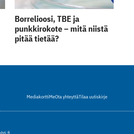
Borrelioosi, TBE ja
punkkirokote – mitä niistä
pitää tietää?
Mediakortti
Me
Ota yhteyttä
Tilaa uutiskirje
hti.fi