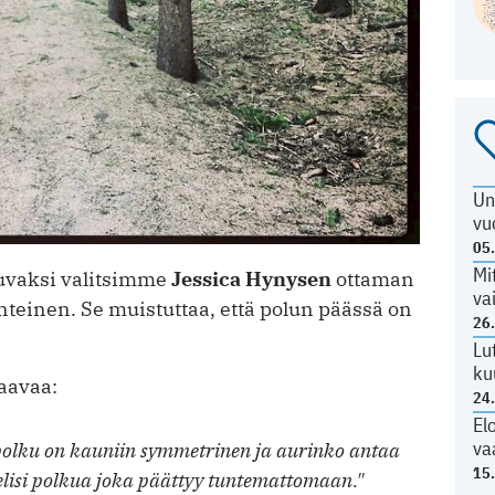
Un
vu
05
Mi
uvaksi valitsimme
Jessica Hynysen
ottaman
va
teinen. Se muistuttaa, että polun päässä on
26
Lu
ku
aavaa:
24
El
va
polku on kauniin symmetrinen ja aurinko antaa
15
elisi polkua joka päättyy tuntemattomaan."