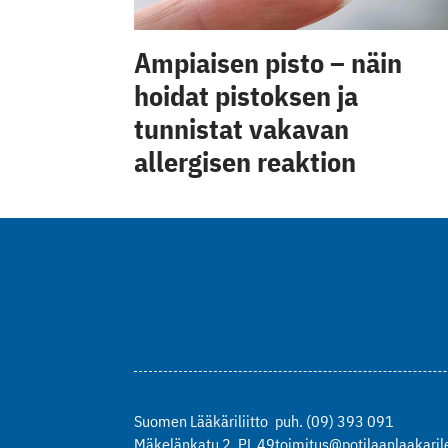
Ampiaisen pisto – näin
hoidat pistoksen ja
tunnistat vakavan
allergisen reaktion
Suomen Lääkäriliitto
puh. (09) 393 091
Mäkelänkatu 2, PL 49
toimitus@potilaanlaakarile