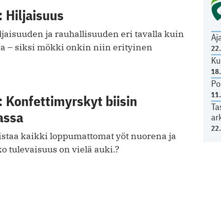
 Hiljaisuus
iljaisuuden ja rauhallisuuden eri tavalla kuin
Aj
a – siksi mökki onkin niin erityinen
22
Ku
18
Po
11
 Konfettimyrskyt biisin
Ta
assa
ar
22
staa kaikki loppumattomat yöt nuorena ja
 tulevaisuus on vielä auki.?