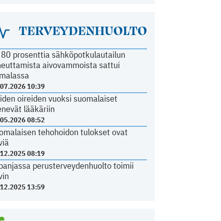
TERVEYDENHUOLTO
i 80 prosenttia sähköpotkulautailun
heuttamista aivovammoista sattui
malassa
.07.2026 10:39
iden oireiden vuoksi suomalaiset
nevät lääkäriin
.05.2026 08:52
omalaisen tehohoidon tulokset ovat
viä
.12.2025 08:19
panjassa perusterveydenhuolto toimii
vin
.12.2025 13:59