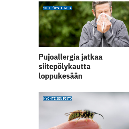
SIITEPÖLYALLERGIA
Pujoallergia jatkaa
siitepölykautta
loppukesään
HYÖNTEISEN PISTO