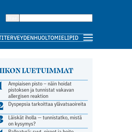
Hae
TI
TERVEYDENHUOLTO
MIELIPIDE
IIKON LUETUIMMAT
1
Ampiaisen pisto – näin hoidat
pistoksen ja tunnistat vakavan
allergisen reaktion
2
Dyspepsia tarkoittaa ylävatsaoireita
3
Läiskät iholla — tunnistatko, mistä
on kysymys?
Palleatyrä: syyt, oireet ja hoito