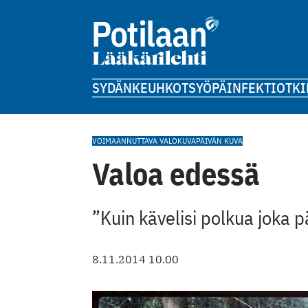
SYDÄN
KEUHKOT
SYÖPÄ
INFEKTIOT
KI
VOIMAANNUTTAVA VALOKUVA
PÄIVÄN KUVA
Valoa edessä
”Kuin kävelisi polkua joka
8.11.2014 10.00