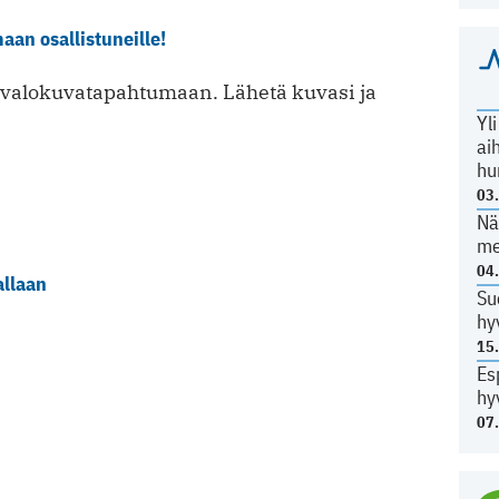
an osallistuneille!
 valokuvatapahtumaan. Lähetä kuvasi ja
Yl
ai
hu
03
Nä
me
04
allaan
Su
hy
15
Es
hy
07