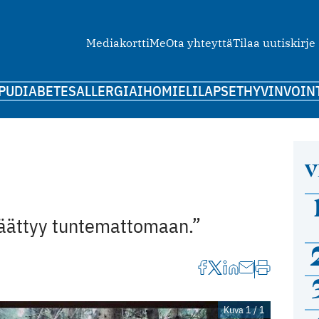
Mediakortti
Me
Ota yhteyttä
Tilaa uutiskirje
PU
DIABETES
ALLERGIA
IHO
MIELI
LAPSET
HYVINVOIN
V
 päättyy tuntemattomaan.”
Kuva 1 / 1