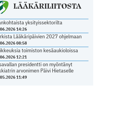
LÄÄKÄRILIITOSTA
ankohtaista yksityissektorilta
.06.2026 14:26
rkista Lääkäripäivien 2027 ohjelmaan
.06.2026 08:58
ikkeuksia toimiston kesäaukioloissa
.06.2026 12:21
savallan presidentti on myöntänyt
kkiatrin arvonimen Päivi Hietaselle
.05.2026 11:49