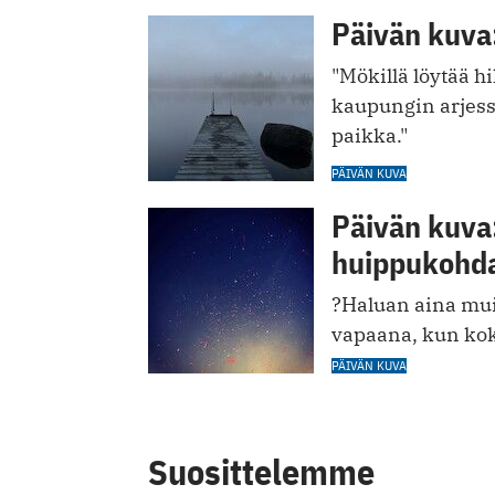
Päivän kuva:
"Mökillä löytää h
kaupungin arjess
paikka."
PÄIVÄN KUVA
Päivän kuva:
huippukohd
?Haluan aina mui
vapaana, kun koko
PÄIVÄN KUVA
Suosittelemme