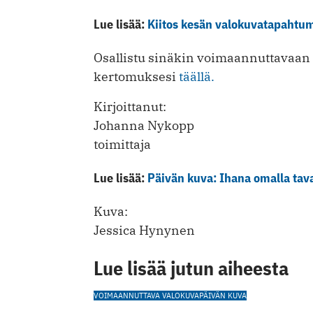
Lue lisää:
Kiitos kesän valokuvatapahtuma
Osallistu sinäkin voimaannuttavaan
kertomuksesi
täällä.
Kirjoittanut:
Johanna Nykopp
toimittaja
Lue lisää:
Päivän kuva: Ihana omalla tav
Kuva:
Jessica Hynynen
Lue lisää jutun aiheesta
VOIMAANNUTTAVA VALOKUVA
PÄIVÄN KUVA