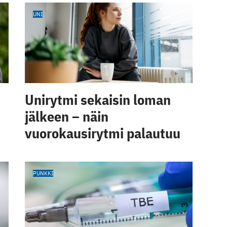
UNI
Unirytmi sekaisin loman
jälkeen – näin
vuorokausirytmi palautuu
PUNKKI