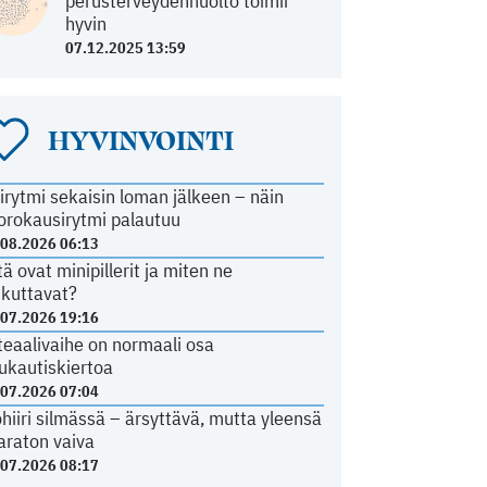
perusterveydenhuolto toimii
hyvin
07.12.2025 13:59
HYVINVOINTI
irytmi sekaisin loman jälkeen – näin
orokausirytmi palautuu
.08.2026 06:13
tä ovat minipillerit ja miten ne
ikuttavat?
.07.2026 19:16
teaalivaihe on normaali osa
ukautiskiertoa
.07.2026 07:04
ohiiri silmässä – ärsyttävä, mutta yleensä
araton vaiva
.07.2026 08:17