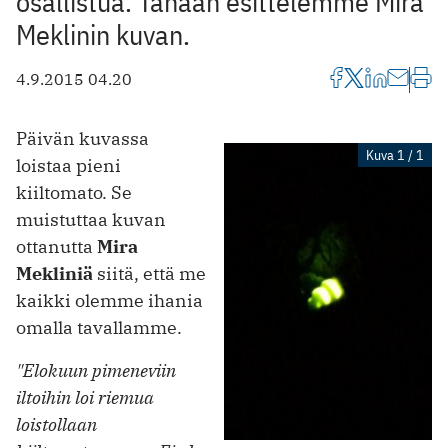
osallistua. Tänään esittelemme Mira
Meklinin kuvan.
4.9.2015 04.20
Päivän kuvassa
Kuva 1 / 1
loistaa pieni
kiiltomato. Se
muistuttaa kuvan
ottanutta
Mira
Mekliniä
siitä, että me
kaikki olemme ihania
omalla tavallamme.
"Elokuun pimeneviin
iltoihin loi riemua
loistollaan