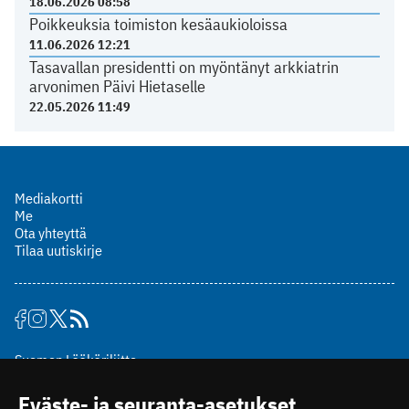
18.06.2026 08:58
Poikkeuksia toimiston kesäaukioloissa
11.06.2026 12:21
Tasavallan presidentti on myöntänyt arkkiatrin
arvonimen Päivi Hietaselle
22.05.2026 11:49
Mediakortti
Me
Ota yhteyttä
Tilaa uutiskirje
Suomen Lääkäriliitto
Mäkelänkatu 2, PL 49
Eväste- ja seuranta-asetukset
00510 Helsinki