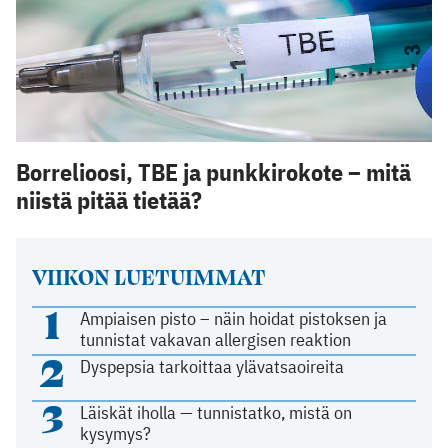
Borrelioosi, TBE ja punkkirokote – mitä
niistä pitää tietää?
VIIKON LUETUIMMAT
1
Ampiaisen pisto – näin hoidat pistoksen ja
tunnistat vakavan allergisen reaktion
2
Dyspepsia tarkoittaa ylävatsaoireita
3
Läiskät iholla — tunnistatko, mistä on
kysymys?