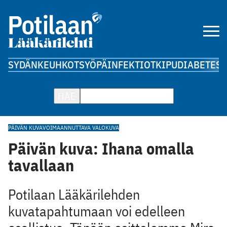
SYDÄN
KEUHKOT
SYÖPÄ
INFEKTIOT
KIPU
DIABETES
A
HAE
PÄIVÄN KUVA
VOIMAANNUTTAVA VALOKUVA
Päivän kuva: Ihana omalla
tavallaan
Potilaan Lääkärilehden
kuvatapahtumaan voi edelleen