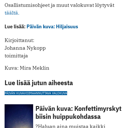
Osallistumisohjeet ja muut valokuvat löytyvät
täältä.
Lue lisää:
Päivän kuva: Hiljaisuus
Kirjoittanut:
Johanna Nykopp
toimittaja
Kuva: Mira Meklin
Lue lisää jutun aiheesta
PÄIVÄN KUVA
VOIMAANNUTTAVA VALOKUVA
Päivän kuva: Konfettimyrskyt
biisin huippukohdassa
?Haluan aina muistaa kaikki