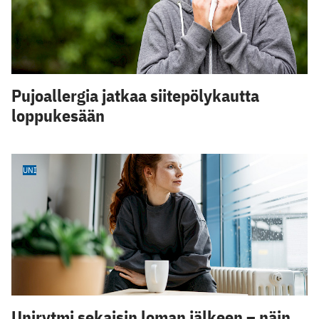
Pujoallergia jatkaa siitepölykautta
loppukesään
UNI
Unirytmi sekaisin loman jälkeen – näin