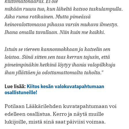
kiiltomatonaaras. Ei ole
mikään ruusu tuo, kun läheltä katsoo taskulampulla.
Aika ruma rotikainen. Mutta pimeässä
keinovalottomassa pihassa varsin mukava ilmestys.
Ihana omalla tavallaan. Niin kuin me kaikki.
Istuin se viereen kannonnokkaan ja katselin sen
loistoa. Siinä sitten sen taas kerran tajusin, että
pimeimpinäkin hetkinä löytyy ihania valopilkkuja
ihan yllättäen ja odottamattomalta taholta."
Lue lisää:
Kiitos kesän valokuvatapahtumaan
osallistuneille!
Potilaan Lääkärilehden kuvatapahtumaan voi
edelleen osallistua. Kerro ja näytä muille
lukijoille, mistä sinä saat päiviisi voimaa.