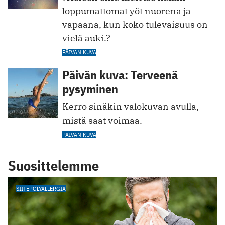
loppumattomat yöt nuorena ja
vapaana, kun koko tulevaisuus on
vielä auki.?
PÄIVÄN KUVA
Päivän kuva: Terveenä
pysyminen
Kerro sinäkin valokuvan avulla,
mistä saat voimaa.
PÄIVÄN KUVA
Suosittelemme
SIITEPÖLYALLERGIA