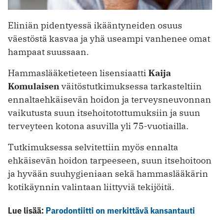
Eliniän pidentyessä ikääntyneiden osuus
väestöstä kasvaa ja yhä useampi vanhenee omat
hampaat suussaan.
Hammaslääketieteen lisensiaatti
Kaija
Komulaisen
väitöstutkimuksessa tarkasteltiin
ennaltaehkäisevän hoidon ja terveysneuvonnan
vaikutusta suun itsehoitotottumuksiin ja suun
terveyteen kotona asuvilla yli 75-vuotiailla.
Tutkimuksessa selvitettiin myös ennalta
ehkäisevän hoidon tarpeeseen, suun itsehoitoon
ja hyvään suuhygieniaan sekä hammaslääkärin
kotikäynnin valintaan liittyviä tekijöitä.
Lue lisää:
Parodontiitti on merkittävä kansantauti