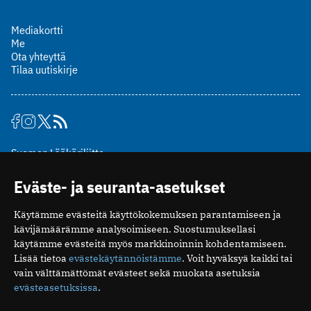
Mediakortti
Me
Ota yhteyttä
Tilaa uutiskirje
Suomen Lääkäriliitto
Mäkelänkatu 2, PL 49
Eväste- ja seuranta-asetukset
00510 Helsinki
puh. (09) 393 091
Käytämme evästeitä käyttökokemuksen parantamiseen ja
toimitus@potilaanlaakarilehti.fi
kävijämäärämme analysoimiseen. Suostumuksellasi
käytämme evästeitä myös markkinoinnin kohdentamiseen.
ISSN 2323-9476
Lisää tietoa
evästekäytännöistämme
. Voit hyväksyä kaikki tai
vain välttämättömät evästeet sekä muokata asetuksia
evästeasetuksissa
.