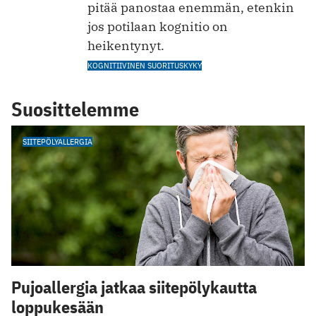
pitää panostaa enemmän, etenkin
jos potilaan kognitio on
heikentynyt.
KOGNITIIVINEN SUORITUSKYKY
Suosittelemme
SIITEPÖLYALLERGIA
Pujoallergia jatkaa siitepölykautta
loppukesään