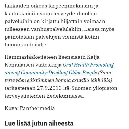
Iäkkäiden oikeus tarpeenmukaisiin ja
laadukkaisiin suun terveydenhuollon
palveluihin on kirjattu hiljattain voimaan
tulleeseen vanhuspalvelulakiin. Laissa myös
painotetaan palvelujen viemistä kotiin
huonokuntoisille.
Hammaslääketieteen lisensiaatti Kaija
Komulaisen väitöskirja
Oral Health Promoting
among Community-Dwelling Older People
(Suun
terveyden edistäminen kotona asuvilla iäkkäillä)
tarkastetaan 27.9.2013 Itä-Suomen yliopiston
terveystieteiden tiedekunnassa.
Kuva: Panthermedia
Lue lisää jutun aiheesta