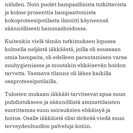
nähden. Noin puolet hampaallisista tutkittavista
ja kolme prosenttia hampaattomista
kokoproteesipotilasta ilmoitti käyneensä
säännöllisesti hammashoidossa.
Kuitenkin vielä tämän tutkimuksen lopussa
kolmella neljästä iäkkäästä, joilla oli suussaan
omia hampaita, oli edelleen parantamisen varaa
suuhygieniassa ja muutakin ehkäisevän hoidon
tarvetta. Vastaava tilanne oli lähes kaikilla
osaproteesipotilailla.
Tulosten mukaan iäkkäät tarvitsevat apua suun
puhdistukseen ja säännöllistä ammattilaisten
suorittamaa suun sairauksien ehkäisyä ja
hoitoa. Osalle iäkkäistä olisi tärkeää viedä suun
terveydenhuollon palveluja kotiin.