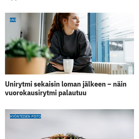
UNI
Unirytmi sekaisin loman jälkeen – näin
vuorokausirytmi palautuu
HYÖNTEISEN PISTO