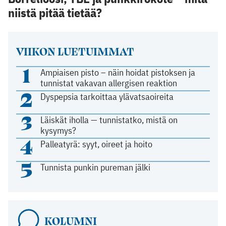
niistä pitää tietää?
VIIKON LUETUIMMAT
1
Ampiaisen pisto – näin hoidat pistoksen ja
tunnistat vakavan allergisen reaktion
2
Dyspepsia tarkoittaa ylävatsaoireita
3
Läiskät iholla — tunnistatko, mistä on
kysymys?
4
Palleatyrä: syyt, oireet ja hoito
5
Tunnista punkin pureman jälki
KOLUMNI