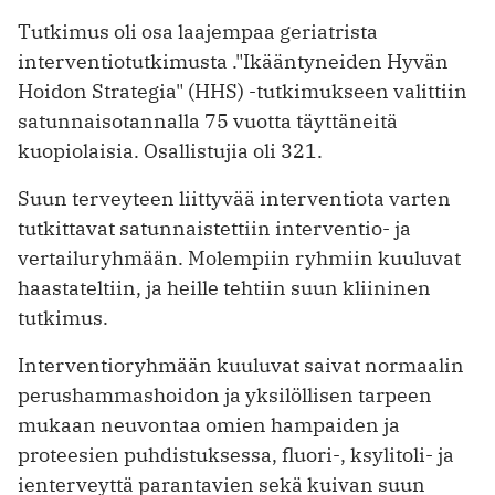
Tutkimus oli osa laajempaa geriatrista
interventiotutkimusta ."Ikääntyneiden Hyvän
Hoidon Strategia" (HHS) -tutkimukseen valittiin
satunnaisotannalla 75 vuotta täyttäneitä
kuopiolaisia. Osallistujia oli 321.
Suun terveyteen liittyvää interventiota varten
tutkittavat satunnaistettiin interventio- ja
vertailuryhmään. Molempiin ryhmiin kuuluvat
haastateltiin, ja heille tehtiin suun kliininen
tutkimus.
Interventioryhmään kuuluvat saivat normaalin
perushammashoidon ja yksilöllisen tarpeen
mukaan neuvontaa omien hampaiden ja
proteesien puhdistuksessa, fluori-, ksylitoli- ja
ienterveyttä parantavien sekä kuivan suun