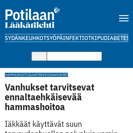
SYDÄN
KEUHKOT
SYÖPÄ
INFEKTIOT
KIPU
DIABETES
A
HAE
HAMMASHOITO
SUUNTERVEYS
VANHUKSET
Vanhukset tarvitsevat
ennaltaehkäisevää
hammashoitoa
Iäkkäät käyttävät suun