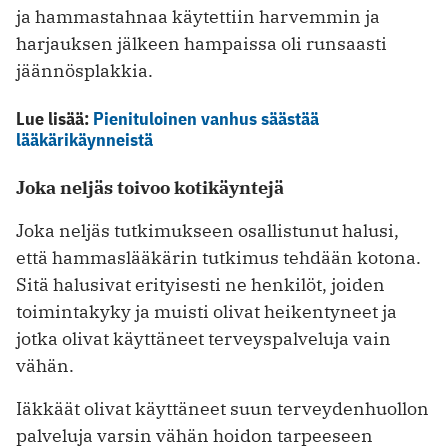
ja hammastahnaa käytettiin harvemmin ja
harjauksen jälkeen hampaissa oli runsaasti
jäännösplakkia.
Lue lisää:
Pienituloinen vanhus säästää
lääkärikäynneistä
Joka neljäs toivoo kotikäyntejä
Joka neljäs tutkimukseen osallistunut halusi,
että hammaslääkärin tutkimus tehdään kotona.
Sitä halusivat erityisesti ne henkilöt, joiden
toimintakyky ja muisti olivat heikentyneet ja
jotka olivat käyttäneet terveyspalveluja vain
vähän.
Iäkkäät olivat käyttäneet suun terveydenhuollon
palveluja varsin vähän hoidon tarpeeseen