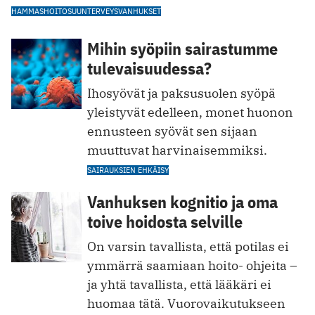
HAMMASHOITO
SUUNTERVEYS
VANHUKSET
Mihin syöpiin sairastumme
tulevaisuudessa?
Ihosyövät ja paksusuolen syöpä
yleistyvät edelleen, monet huonon
ennusteen syövät sen sijaan
muuttuvat harvinaisemmiksi.
SAIRAUKSIEN EHKÄISY
Vanhuksen kognitio ja oma
toive hoidosta selville
On varsin tavallista, että potilas ei
ymmärrä saamiaan hoito- ohjeita –
ja yhtä tavallista, että lääkäri ei
huomaa tätä. ­Vuorovaikutukseen