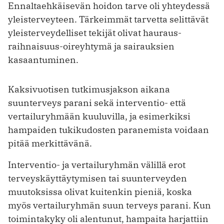
Ennaltaehkäisevän hoidon tarve oli yhteydessä
yleisterveyteen. Tärkeimmät tarvetta selittävät
yleisterveydelliset tekijät olivat hauraus-
raihnaisuus-oireyhtymä ja sairauksien
kasaantuminen.
Kaksivuotisen tutkimusjakson aikana
suunterveys parani sekä interventio- että
vertailuryhmään kuuluvilla, ja esimerkiksi
hampaiden tukikudosten paranemista voidaan
pitää merkittävänä.
Interventio- ja vertailuryhmän välillä erot
terveyskäyttäytymisen tai suunterveyden
muutoksissa olivat kuitenkin pieniä, koska
myös vertailuryhmän suun terveys parani. Kun
toimintakyky oli alentunut, hampaita harjattiin