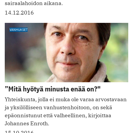
sairaalahoidon aikana.
14.12.2016
VANHUKSET
”Mitä hyötyä minusta enää on?"
Yhteiskunta, jolla ei muka ole varaa arvostavaan
ja yksilölliseen vanhustenhoitoon, on sekä
epäonnistunut että valheellinen, kirjoittaa
Johannes Enroth.
15.10.2016