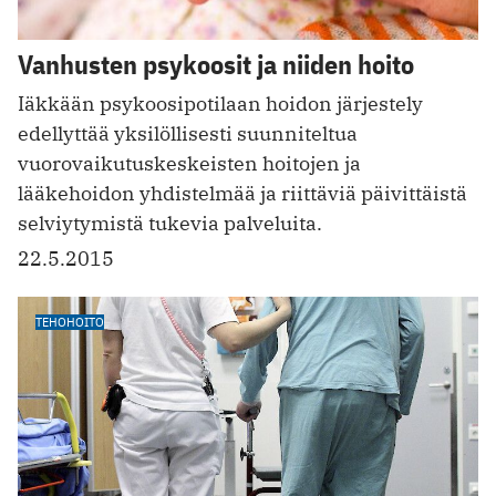
Vanhusten psykoosit ja niiden hoito
Iäkkään psykoosipotilaan hoidon järjestely
edellyttää yksilöllisesti suunniteltua
vuorovaikutus­keskeisten hoitojen ja
lääkehoidon yhdistelmää ja riittäviä päivittäistä
selviytymistä tukevia palveluita.
22.5.2015
TEHOHOITO