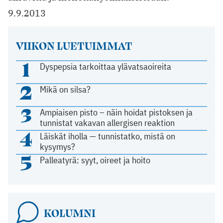
9.9.2013
VIIKON LUETUIMMAT
1
Dyspepsia tarkoittaa ylävatsaoireita
2
Mikä on silsa?
3
Ampiaisen pisto – näin hoidat pistoksen ja
tunnistat vakavan allergisen reaktion
4
Läiskät iholla — tunnistatko, mistä on
kysymys?
5
Palleatyrä: syyt, oireet ja hoito
KOLUMNI