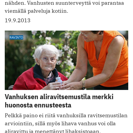
nähden. Vanhusten suunterveyttä voi parantaa
viemällä palveluja kotiin.
19.9.2013
RAVINTO
Vanhuksen aliravitsemustila merkki
huonosta ennusteesta
Pelkkä paino ei riitä vanhuksilla ravitsemustilan
arviointiin, sillä myös lihava vanhus voi olla
aliravittu ja menettänyt lihaksistoaan.