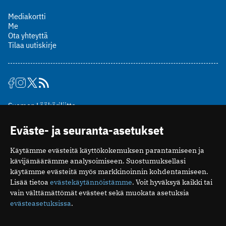
Mediakortti
Me
Ota yhteyttä
Tilaa uutiskirje
Suomen Lääkäriliitto
Mäkelänkatu 2, PL 49
Eväste- ja seuranta-asetukset
00510 Helsinki
puh. (09) 393 091
Käytämme evästeitä käyttökokemuksen parantamiseen ja
toimitus@potilaanlaakarilehti.fi
kävijämäärämme analysoimiseen. Suostumuksellasi
käytämme evästeitä myös markkinoinnin kohdentamiseen.
ISSN 2323-9476
Lisää tietoa
evästekäytännöistämme
. Voit hyväksyä kaikki tai
vain välttämättömät evästeet sekä muokata asetuksia
evästeasetuksissa
.