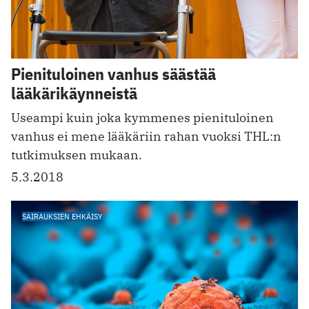
Pienituloinen vanhus säästää
lääkärikäynneistä
Useampi kuin joka kymmenes pienituloinen
vanhus ei mene lääkäriin rahan vuoksi THL:n
tutkimuksen mukaan.
5.3.2018
SAIRAUKSIEN EHKÄISY