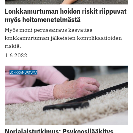
Lonkkamurtuman hoidon riskit riippuvat
myös hoitomenetelmästä
Myös moni perussairaus kasvattaa
lonkkamurtuman jälkeisten komplikaatioiden
riskiä.
1.6.2022
LONKKAMURTUMA
Norjalaistutkimus: Psykoosilääkitys