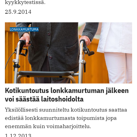
kyykkytestissä.
25.9.2014
LONKKAMURTUMA
Kotikuntoutus lonkkamurtuman jälkeen
voi säästää laitoshoidolta
Yksilöllisesti suunniteltu kotikuntoutus saattaa
edistää lonkkamurtumasta toipumista jopa
enemmän kuin voimaharjoittelu.
1.12.2013