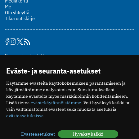
Mediakortti
Me
Ota yhteyttä
Tilaa uutiskirje
Suomen Lääkäriliitto
Mäkelänkatu 2, PL 49
Eväste- ja seuranta-asetukset
00510 Helsinki
puh. (09) 393 091
Käytämme evästeitä käyttökokemuksen parantamiseen ja
toimitus@potilaanlaakarilehti.fi
kävijämäärämme analysoimiseen. Suostumuksellasi
käytämme evästeitä myös markkinoinnin kohdentamiseen.
ISSN 2323-9476
Lisää tietoa
evästekäytännöistämme
. Voit hyväksyä kaikki tai
vain välttämättömät evästeet sekä muokata asetuksia
evästeasetuksissa
.
Evästeasetukset
Hyväksy kaikki