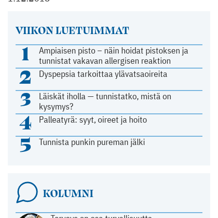
VIIKON LUETUIMMAT
1
Ampiaisen pisto – näin hoidat pistoksen ja
tunnistat vakavan allergisen reaktion
2
Dyspepsia tarkoittaa ylävatsaoireita
3
Läiskät iholla — tunnistatko, mistä on
kysymys?
4
Palleatyrä: syyt, oireet ja hoito
5
Tunnista punkin pureman jälki
KOLUMNI