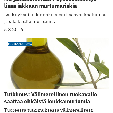
lisää iäkkään murtumariskiä
Lääkitykset todennäköisesti lisäävät kaatumisia
ja sitä kautta murtumia.
5.8.2016
LONKKAMURTUMA
Tutkimus: Välimerellinen ruokavalio
saattaa ehkäistä lonkkamurtumia
Tuoreessa tutkimuksessa välimerellisesti