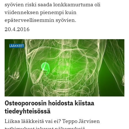
syövien riski saada lonkkamurtuma oli
viidenneksen pienempi kuin
epäterveellisemmin syövien.
20.4.2016
LÄÄKKEET
Osteoporoosin hoidosta kiistaa
tiedeyhteisössä
Liikaa lääkkeitä vai ei? Teppo Järvisen
tutkimukset jakavat näkemyksiä.