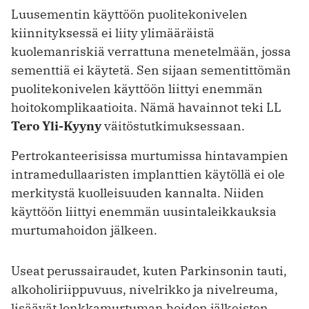
Luusementin käyttöön puolitekonivelen
kiinnityksessä ei liity ylimääräistä
kuolemanriskiä verrattuna menetelmään, jossa
sementtiä ei käytetä. Sen sijaan sementittömän
puolitekonivelen käyttöön liittyi enemmän
hoitokomplikaatioita. Nämä havainnot teki LL
Tero Yli-Kyyny
väitöstutkimuksessaan.
Pertrokanteerisissa murtumissa hintavampien
intramedullaaristen implanttien käytöllä ei ole
merkitystä kuolleisuuden kannalta. Niiden
käyttöön liittyi enemmän uusintaleikkauksia
murtumahoidon jälkeen.
Useat perussairaudet, kuten Parkinsonin tauti,
alkoholiriippuvuus, nivelrikko ja nivelreuma,
lisäävät lonkkamurtuman hoidon jälkeisten