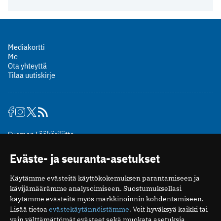
Mediakortti
Me
Ota yhteyttä
Tilaa uutiskirje
Suomen Lääkäriliitto
Mäkelänkatu 2, PL 49
Eväste- ja seuranta-asetukset
00510 Helsinki
puh. (09) 393 091
Käytämme evästeitä käyttökokemuksen parantamiseen ja
toimitus@potilaanlaakarilehti.fi
kävijämäärämme analysoimiseen. Suostumuksellasi
käytämme evästeitä myös markkinoinnin kohdentamiseen.
ISSN 2323-9476
Lisää tietoa
evästekäytännöistämme
. Voit hyväksyä kaikki tai
vain välttämättömät evästeet sekä muokata asetuksia