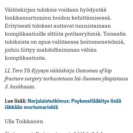
Väitöskirjan tuloksia voidaan hyödyntää
lonkkamurtumien hoidon kehittämisessä.
Erityisesti tulokset auttavat tunnistamaan
komplikaatioille alttiita potilasryhmiä. Toisaalta
tuloksista on apua valittaessa hoitomenetelmiä,
joihin liittyy mahdollisimman vähän
komplikaatioita.
LL Tero Yli-Kyynyn väitöskirja Outcomes of hip
fracture surgery tarkastetaan Itä-Suomen yliopistossa
3. kesäkuuta.
Lue lisää:
Norjalaistutkimus: Psykoosilääkitys lisää
iäkkään murtumariskiä
Ulla Toikkanen