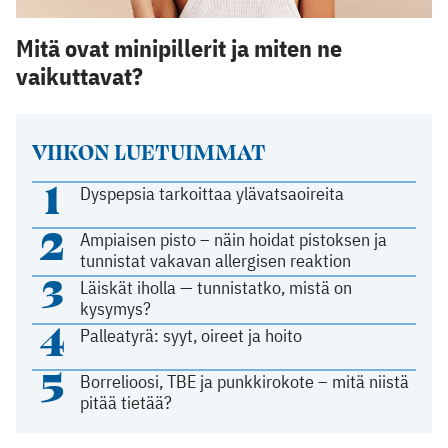
Mitä ovat minipillerit ja miten ne
vaikuttavat?
VIIKON LUETUIMMAT
1
Dyspepsia tarkoittaa ylävatsaoireita
2
Ampiaisen pisto – näin hoidat pistoksen ja
tunnistat vakavan allergisen reaktion
3
Läiskät iholla — tunnistatko, mistä on
kysymys?
4
Palleatyrä: syyt, oireet ja hoito
5
Borrelioosi, TBE ja punkkirokote – mitä niistä
pitää tietää?