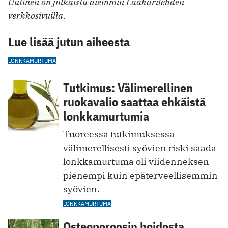
Uutinen on julkaistu aiemmin Lääkärilehden
verkkosivuilla.
Lue lisää jutun aiheesta
LONKKAMURTUMA
Tutkimus: Välimerellinen
ruokavalio saattaa ehkäistä
lonkkamurtumia
Tuoreessa tutkimuksessa
välimerellisesti syövien riski saada
lonkkamurtuma oli viidenneksen
pienempi kuin epäterveellisemmin
syövien.
LONKKAMURTUMA
Osteoporoosin hoidosta