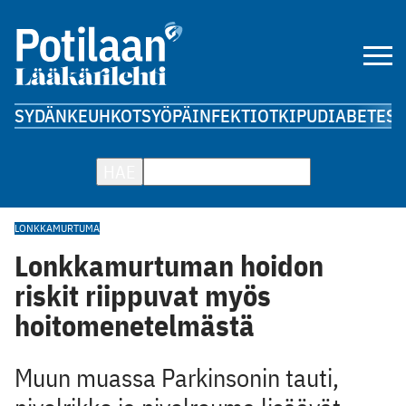
SYDÄN
KEUHKOT
SYÖPÄ
INFEKTIOT
KIPU
DIABETES
A
HAE
LONKKAMURTUMA
Lonkkamurtuman hoidon
riskit riippuvat myös
hoitomenetelmästä
Muun muassa Parkinsonin tauti,