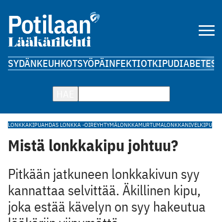
SYDÄN
KEUHKOT
SYÖPÄ
INFEKTIOT
KIPU
DIABETES
A
HAE
LONKKAKIPU
AHDAS LONKKA -OIREYHTYMÄ
LONKKAMURTUMA
LONKKANIVEL
KIPU
Mistä lonkkakipu johtuu?
Pitkään jatkuneen lonkkakivun syy
kannattaa selvittää. Äkillinen kipu,
joka estää kävelyn on syy hakeutua