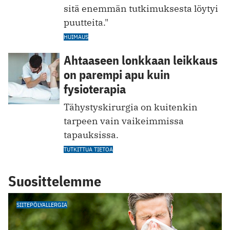
sitä enemmän tutkimuksesta löytyi
puutteita."
HUIMAUS
Ahtaaseen lonkkaan leikkaus
on parempi apu kuin
fysioterapia
Tähystyskirurgia on kuitenkin
tarpeen vain vaikeimmissa
tapauksissa.
TUTKITTUA TIETOA
Suosittelemme
SIITEPÖLYALLERGIA