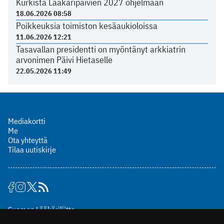
Kurkista Lääkäripäivien 2027 ohjelmaan
18.06.2026 08:58
Poikkeuksia toimiston kesäaukioloissa
11.06.2026 12:21
Tasavallan presidentti on myöntänyt arkkiatrin
arvonimen Päivi Hietaselle
22.05.2026 11:49
Mediakortti
Me
Ota yhteyttä
Tilaa uutiskirje
Suomen Lääkäriliitto
Mäkelänkatu 2, PL 49