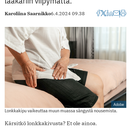
lääkäriin viipymättä.
Karoliina Saarnikko
6.4.2024 09.38
Adobe
Lonkkakipu vaikeuttaa muun muassa sängystä nousemista.
Kärsitkö lonkkakivusta? Et ole ainoa.