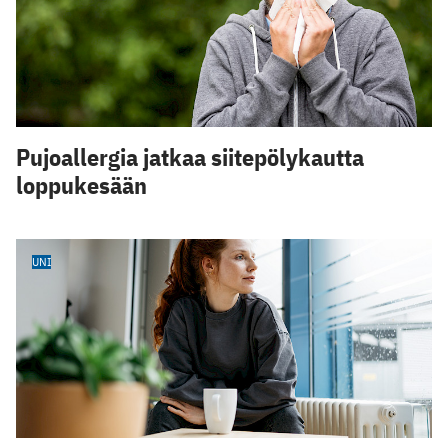
Pujoallergia jatkaa siitepölykautta
loppukesään
UNI