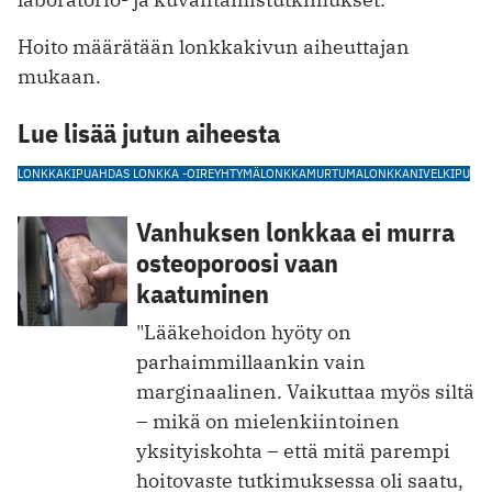
Hoito määrätään lonkkakivun aiheuttajan
mukaan.
Lue lisää jutun aiheesta
LONKKAKIPU
AHDAS LONKKA -OIREYHTYMÄ
LONKKAMURTUMA
LONKKANIVEL
KIPU
Vanhuksen lonkkaa ei murra
osteoporoosi vaan
kaatuminen
"Lääkehoidon hyöty on
parhaimmillaankin vain
marginaalinen. Vaikuttaa myös siltä
– mikä on mielenkiintoinen
yksityiskohta – että mitä parempi
hoitovaste tutkimuksessa oli saatu,