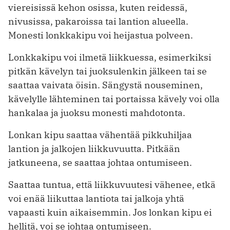
viereisissä kehon osissa, kuten reidessä,
nivusissa, pakaroissa tai lantion alueella.
Monesti lonkkakipu voi heijastua polveen.
Lonkkakipu voi ilmetä liikkuessa, esimerkiksi
pitkän kävelyn tai juoksulenkin jälkeen tai se
saattaa vaivata öisin. Sängystä nouseminen,
kävelylle lähteminen tai portaissa kävely voi olla
hankalaa ja juoksu monesti mahdotonta.
Lonkan kipu saattaa vähentää pikkuhiljaa
lantion ja jalkojen liikkuvuutta. Pitkään
jatkuneena, se saattaa johtaa ontumiseen.
Saattaa tuntua, että liikkuvuutesi vähenee, etkä
voi enää liikuttaa lantiota tai jalkoja yhtä
vapaasti kuin aikaisemmin. Jos lonkan kipu ei
hellitä, voi se johtaa ontumiseen.