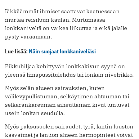
Iäkkäämmät ihmiset saattavat kaatuessaan
murtaa reisiluun kaulan. Murtumassa
lonkkaniveltä on vaikea liikuttaa ja eikä jalalle
pysty varaamaan.
Lue lisää:
Näin suojaat lonkkaniveliäsi
Pikkuhiljaa kehittyvän lonkkakivun syynä on
yleensä limapussitulehdus tai lonkan nivelrikko.
Myös selän alueen sairauksien, kuten
välilevypullistuman, selkäytimen ahtauman tai
selkärankareuman aiheuttaman kivut tuntuvat
usein lonkan seudulla.
Myös paksusuolen sairaudet, tyrä, lantin luuston
kasvaimet ja lantion alueen hermopinteet voivat