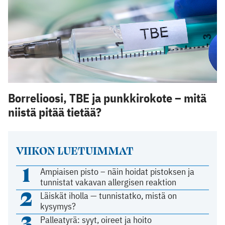
Borrelioosi, TBE ja punkkirokote – mitä
niistä pitää tietää?
VIIKON LUETUIMMAT
1
Ampiaisen pisto – näin hoidat pistoksen ja
tunnistat vakavan allergisen reaktion
2
Läiskät iholla — tunnistatko, mistä on
kysymys?
3
Palleatyrä: syyt, oireet ja hoito