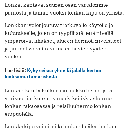
Lonkat kantavat suuren osan vartalomme
painosta ja tämän vuoksi lonkan kipu on yleistä.
Lonkkanivelet joutuvat jatkuvalle käytölle ja
kulutukselle, joten on tyypillistä, että niveliä
ympäröivät lihakset, alueen hermot, nivelsiteet
ja jänteet voivat rasittua erilaisten syiden
vuoksi.
Lue lisää:
Kyky seisoa yhdellä jalalla kertoo
lonkkamurtumariskistä
Lonkan kautta ku lkee iso joukko hermoja ja
verisuonia, kuten esimerkiksi iskiashermo
lonkan takaosassa ja reisiluuhermo lonkan
etupuolella.
Lonkkakipu voi oireilla lonkan lisäksi lonkan