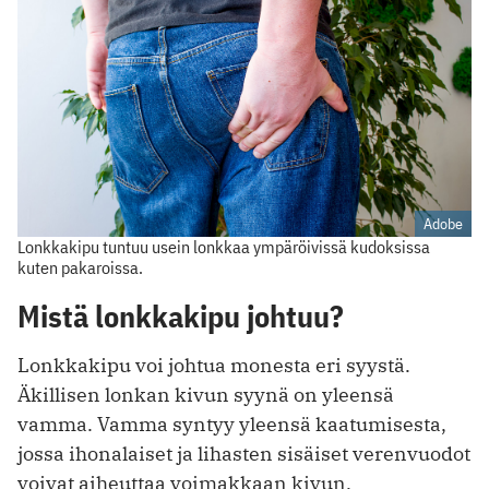
Adobe
Lonkkakipu tuntuu usein lonkkaa ympäröivissä kudoksissa
kuten pakaroissa.
Mistä lonkkakipu johtuu?
Lonkkakipu voi johtua monesta eri syystä.
Äkillisen lonkan kivun syynä on yleensä
vamma. Vamma syntyy yleensä kaatumisesta,
jossa ihonalaiset ja lihasten sisäiset verenvuodot
voivat aiheuttaa voimakkaan kivun.