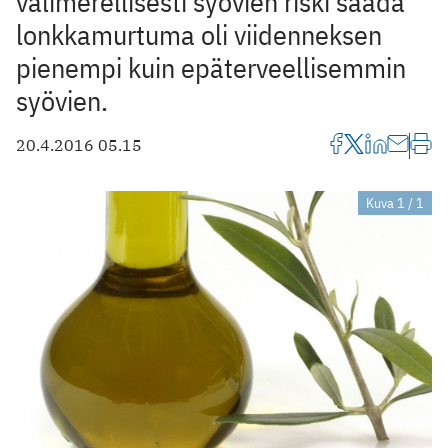
välimerellisesti syövien riski saada
lonkkamurtuma oli viidenneksen
pienempi kuin epäterveellisemmin
syövien.
20.4.2016 05.15
Kuva 1 / 1