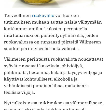
Terveellinen
ruokavalio
voi tuoreen
tutkimuksen mukaan auttaa naisia välttymään
lonkkamurtumilta. Tulosten perusteella
murtumariski on pienentynyt naisilla, joiden
ruokavaliossa on runsaasti piirteitä Välimeren
seudun perinteisestä ruokavaliosta.
Välimeren perinteistä ruokavaliota noudattavat
syövät runsaasti kasviksia, oliiviöljyä,
pähkinöitä, hedelmiä, kalaa ja täysjyväviljoja ja
käyttävät kohtuullisesti alkoholia ja
vähänlaisesti punaista lihaa, makeisia ja
teollisia viljoja.
Nyt julkaistussa tutkimuksessa välimerellisesti
syövien riski saada lonkkamurtuma oli