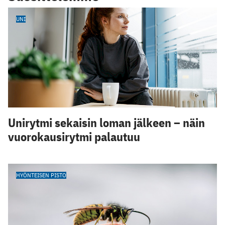
UNI
Unirytmi sekaisin loman jälkeen – näin
vuorokausirytmi palautuu
HYÖNTEISEN PISTO