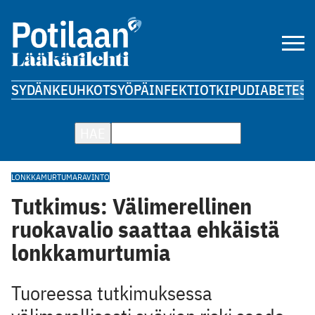
SYDÄN
KEUHKOT
SYÖPÄ
INFEKTIOT
KIPU
DIABETES
A
HAE
LONKKAMURTUMA
RAVINTO
Tutkimus: Välimerellinen
ruokavalio saattaa ehkäistä
lonkkamurtumia
Tuoreessa tutkimuksessa