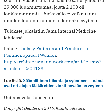
seurantavuoden aikana naisille sattui yhteensä
29 000 luunmurtumaa, joista 2 100 oli
lonkkamurtumia. Ruokavalio ei vaikuttanut
muiden luunmurtumien todennäköisyyteen.
Tulokset julkaistiin Jama Internal Medicine -
lehdessä.
Lähde:
Dietary Patterns and Fractures in
Postmenopausal Women
.
http://archinte.jamanetwork.com/article.aspx?
articleid=2504188
.
Lue lisää:
Säännöllinen liikunta ja syöminen — nämä
ovat eri alojen lääkäreiden vinkit hyvään terveyteen
Uutispalvelu Duodecim
Copyright Duodecim 2016. Kaikki oikeudet