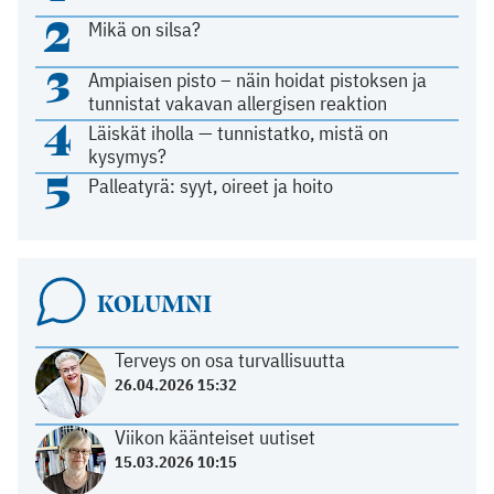
2
Mikä on silsa?
3
Ampiaisen pisto – näin hoidat pistoksen ja
tunnistat vakavan allergisen reaktion
4
Läiskät iholla — tunnistatko, mistä on
kysymys?
5
Palleatyrä: syyt, oireet ja hoito
KOLUMNI
Terveys on osa turvallisuutta
26.04.2026 15:32
Viikon käänteiset uutiset
15.03.2026 10:15