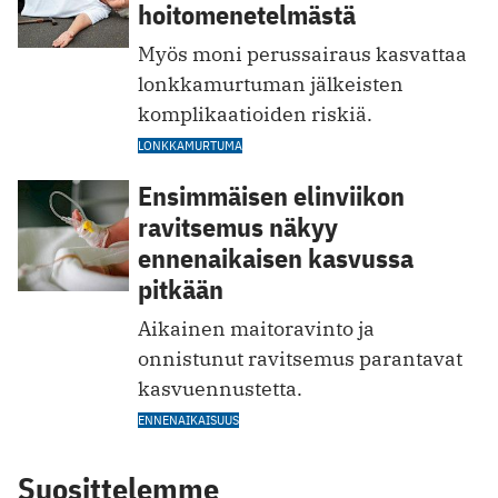
hoitomenetelmästä
Myös moni perussairaus kasvattaa
lonkkamurtuman jälkeisten
komplikaatioiden riskiä.
LONKKAMURTUMA
Ensimmäisen elinviikon
ravitsemus näkyy
ennenaikaisen kasvussa
pitkään
Aikainen maitoravinto ja
onnistunut ravitsemus parantavat
kasvuennustetta.
ENNENAIKAISUUS
Suosittelemme