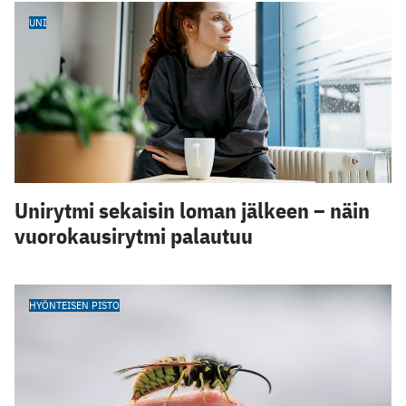
UNI
Unirytmi sekaisin loman jälkeen – näin
vuorokausirytmi palautuu
HYÖNTEISEN PISTO