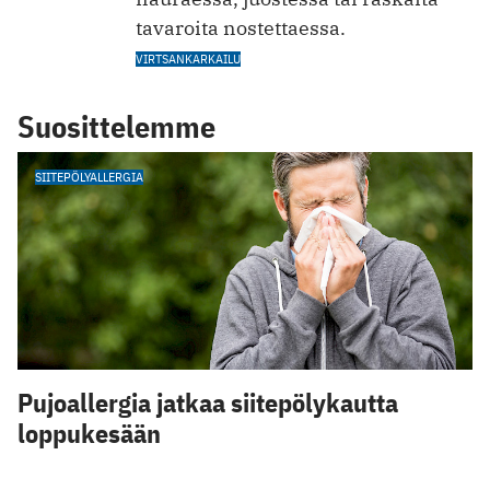
tavaroita nostettaessa.
VIRTSANKARKAILU
Suosittelemme
SIITEPÖLYALLERGIA
Pujoallergia jatkaa siitepölykautta
loppukesään