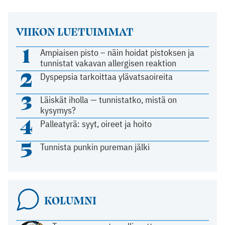
VIIKON LUETUIMMAT
1
Ampiaisen pisto – näin hoidat pistoksen ja
tunnistat vakavan allergisen reaktion
2
Dyspepsia tarkoittaa ylävatsaoireita
3
Läiskät iholla — tunnistatko, mistä on
kysymys?
4
Palleatyrä: syyt, oireet ja hoito
5
Tunnista punkin pureman jälki
KOLUMNI