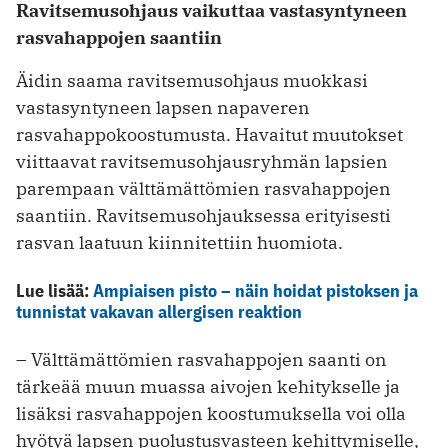
Ravitsemusohjaus vaikuttaa vastasyntyneen
rasvahappojen saantiin
Äidin saama ravitsemusohjaus muokkasi
vastasyntyneen lapsen napaveren
rasvahappokoostumusta. Havaitut muutokset
viittaavat ravitsemusohjausryhmän lapsien
parempaan välttämättömien rasvahappojen
saantiin. Ravitsemusohjauksessa erityisesti
rasvan laatuun kiinnitettiin huomiota.
Lue lisää:
Ampiaisen pisto – näin hoidat pistoksen ja
tunnistat vakavan allergisen reaktion
– Välttämättömien rasvahappojen saanti on
tärkeää muun muassa aivojen kehitykselle ja
lisäksi rasvahappojen koostumuksella voi olla
hyötyä lapsen puolustusvasteen kehittymiselle,