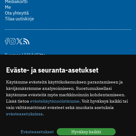
Mediakortti
Me
Ota yhteyttä
Tilaa uutiskirje
Suomen Lääkäriliitto
Mäkelänkatu 2, PL 49
Eväste- ja seuranta-asetukset
00510 Helsinki
puh. (09) 393 091
Käytämme evästeitä käyttökokemuksen parantamiseen ja
toimitus@potilaanlaakarilehti.fi
kävijämäärämme analysoimiseen. Suostumuksellasi
käytämme evästeitä myös markkinoinnin kohdentamiseen.
ISSN 2323-9476
Lisää tietoa
evästekäytännöistämme
. Voit hyväksyä kaikki tai
vain välttämättömät evästeet sekä muokata asetuksia
evästeasetuksissa
.
Evästeasetukset
Hyväksy kaikki