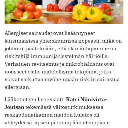
Allergiset sairaudet ovat lisääntyneet
länsimaisissa yhteiskunnissa nopeasti, mikä on
johtanut päätelmään, että elämäntapamme on
riskitekijä immuunijärjestelmän häiriöille.
Varhainen ravitsemus ja mikrobialtistus ovat
nousseet esille mahdollisina tekijöinä, jotka
voivat vaikuttaa myöhempään riskiin sairastua
allergiaan.
Lääketieteen lisensiaatti
Katri Niinivirta-
Joutsan
tekemässä väitöstutkimuksessa
raskaudenaikainen maidon kulutus oli
yhteydessä lapsen pienempään atooppisen