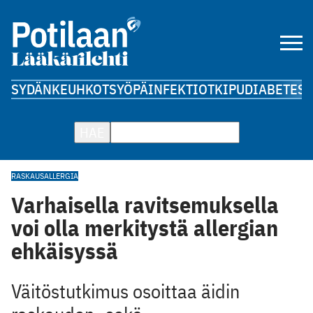
SYDÄN
KEUHKOT
SYÖPÄ
INFEKTIOT
KIPU
DIABETES
A
HAE
RASKAUS
ALLERGIA
Varhaisella ravitsemuksella
voi olla merkitystä allergian
ehkäisyssä
Väitöstutkimus osoittaa äidin