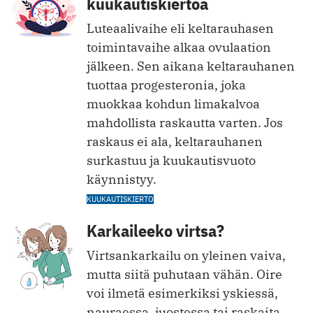
kuukautiskiertoa
Luteaalivaihe eli keltarauhasen
toimintavaihe alkaa ovulaation
jälkeen. Sen aikana keltarauhanen
tuottaa progesteronia, joka
muokkaa kohdun limakalvoa
mahdollista raskautta varten. Jos
raskaus ei ala, keltarauhanen
surkastuu ja kuukautisvuoto
käynnistyy.
KUUKAUTISKIERTO
Karkaileeko virtsa?
Virtsankarkailu on yleinen vaiva,
mutta siitä puhutaan vähän. Oire
voi ilmetä esimerkiksi yskiessä,
nauraessa, juostessa tai raskaita