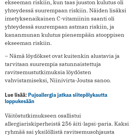
ekseeman riskiin, kun taas juuston kulutus oli
yhteydessä suurempaan riskiin. Näiden lisäksi
imetyksenaikainen C-vitamiinin saanti oli
yhteydessä suurempaan astman riskiin, ja
kananmunan kulutus pienempään atooppisen
ekseeman riskiin.
– Nämä löydökset ovat kuitenkin alustavia ja
tarvitaan suurempia satunnaistettuja
ravitsemustutkimuksia löydösten
vahvistamiseksi, Niinivirta-Joutsa sanoo.
Lue lisää:
Pujoallergia jatkaa siitepölykautta
loppukesään
Väitöstutkimukseen osallistui
allergiariskiperheistä 256 äiti-lapsi-paria. Kaksi
ryhmää sai yksilöllistä ravitsemusohjausta