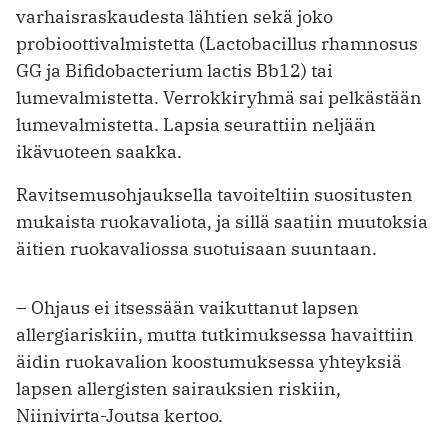
varhaisraskaudesta lähtien sekä joko
probioottivalmistetta (Lactobacillus rhamnosus
GG ja Bifidobacterium lactis Bb12) tai
lumevalmistetta. Verrokkiryhmä sai pelkästään
lumevalmistetta. Lapsia seurattiin neljään
ikävuoteen saakka.
Ravitsemusohjauksella tavoiteltiin suositusten
mukaista ruokavaliota, ja sillä saatiin muutoksia
äitien ruokavaliossa suotuisaan suuntaan.
– Ohjaus ei itsessään vaikuttanut lapsen
allergiariskiin, mutta tutkimuksessa havaittiin
äidin ruokavalion koostumuksessa yhteyksiä
lapsen allergisten sairauksien riskiin,
Niinivirta-Joutsa kertoo.