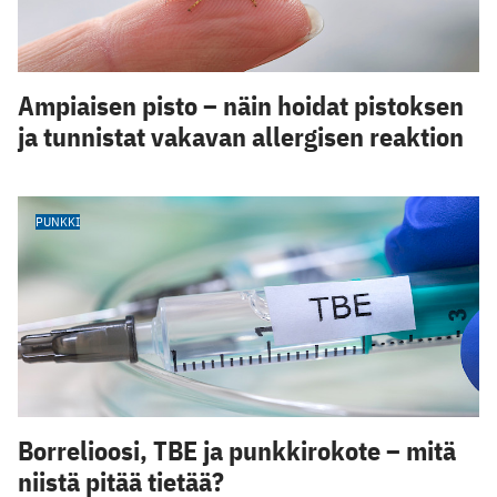
Ampiaisen pisto – näin hoidat pistoksen
ja tunnistat vakavan allergisen reaktion
PUNKKI
Borrelioosi, TBE ja punkkirokote – mitä
niistä pitää tietää?