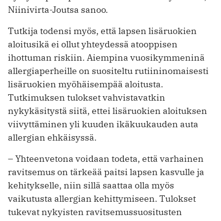
Niinivirta-Joutsa sanoo.
Tutkija todensi myös, että lapsen lisäruokien
aloitusikä ei ollut yhteydessä atooppisen
ihottuman riskiin. Aiempina vuosikymmeninä
allergiaperheille on suositeltu rutiininomaisesti
lisäruokien myöhäisempää aloitusta.
Tutkimuksen tulokset vahvistavatkin
nykykäsitystä siitä, ettei lisäruokien aloituksen
viivyttäminen yli kuuden ikäkuukauden auta
allergian ehkäisyssä.
– Yhteenvetona voidaan todeta, että varhainen
ravitsemus on tärkeää paitsi lapsen kasvulle ja
kehitykselle, niin sillä saattaa olla myös
vaikutusta allergian kehittymiseen. Tulokset
tukevat nykyisten ravitsemussuositusten