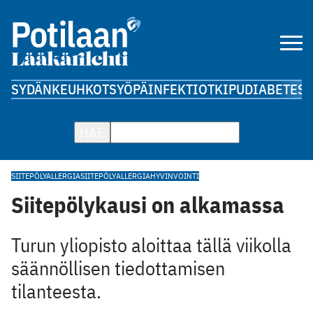
SYDÄN
KEUHKOT
SYÖPÄ
INFEKTIOT
KIPU
DIABETES
A
HAE
SIITEPÖLYALLERGIA
SIITEPÖLY
ALLERGIA
HYVINVOINTI
Siitepölykausi on alkamassa
Turun yliopisto aloittaa tällä viikolla
säännöllisen tiedottamisen
tilanteesta.