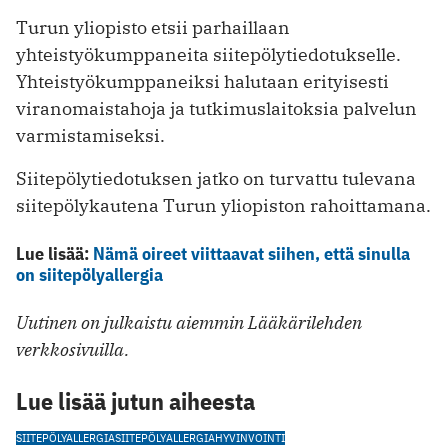
Turun yliopisto etsii parhaillaan
yhteistyökumppaneita siitepölytiedotukselle.
Yhteistyökumppaneiksi halutaan erityisesti
viranomaistahoja ja tutkimuslaitoksia palvelun
varmistamiseksi.
Siitepölytiedotuksen jatko on turvattu tulevana
siitepölykautena Turun yliopiston rahoittamana.
Lue lisää:
Nämä oireet viittaavat siihen, että sinulla
on siitepölyallergia
Uutinen on julkaistu aiemmin Lääkärilehden
verkkosivuilla.
Lue lisää jutun aiheesta
SIITEPÖLYALLERGIA
SIITEPÖLY
ALLERGIA
HYVINVOINTI