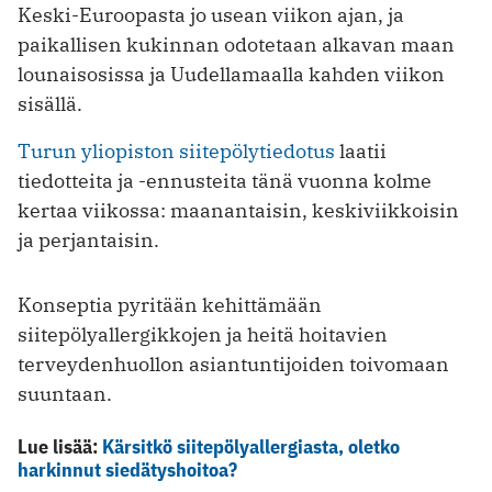
Keski-Euroopasta jo usean viikon ajan, ja
paikallisen kukinnan odotetaan alkavan maan
lounaisosissa ja Uudellamaalla kahden viikon
sisällä.
Turun yliopiston siitepölytiedotus
laatii
tiedotteita ja -ennusteita tänä vuonna kolme
kertaa viikossa: maanantaisin, keskiviikkoisin
ja perjantaisin.
Konseptia pyritään kehittämään
siitepölyallergikkojen ja heitä hoitavien
terveydenhuollon asiantuntijoiden toivomaan
suuntaan.
Lue lisää:
Kärsitkö siitepölyallergiasta, oletko
harkinnut siedätyshoitoa?