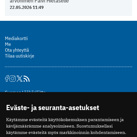
arvonimen Päivi Hietaselle
22.05.2026 11:49
Mediakortti
Me
Ota yhteyttä
Tilaa uutiskirje
Suomen Lääkäriliitto
Mäkelänkatu 2, PL 49
Eväste- ja seuranta-asetukset
00510 Helsinki
puh. (09) 393 091
Käytämme evästeitä käyttökokemuksen parantamiseen ja
toimitus@potilaanlaakarilehti.fi
kävijämäärämme analysoimiseen. Suostumuksellasi
käytämme evästeitä myös markkinoinnin kohdentamiseen.
ISSN 2323-9476