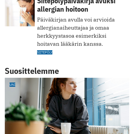
Siitepölypäiväkirja avuksi
allergian hoitoon
Päiväkirjan avulla voi arvioida
allergianaiheuttajaa ja omaa
herkkyystasoa esimerkiksi
hoitavan lääkärin kanssa.
SIITEPÖLY
Suosittelemme
UNI