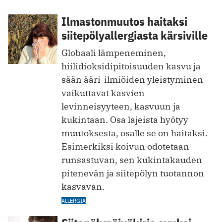
Ilmastonmuutos haitaksi
siitepölyallergiasta kärsiville
Globaali lämpeneminen,
hiilidioksidipitoisuuden kasvu ja
sään ääri-ilmiöiden yleistyminen ­
vaikuttavat kasvien
levinneisyyteen, kasvuun ja
kukintaan. Osa lajeista hyötyy
muutoksesta, osalle se on haitaksi.
Esimerkiksi koivun odotetaan
runsastuvan, sen kukintakauden
pitenevän ja siitepölyn tuotannon
kasvavan.
ALLERGIA