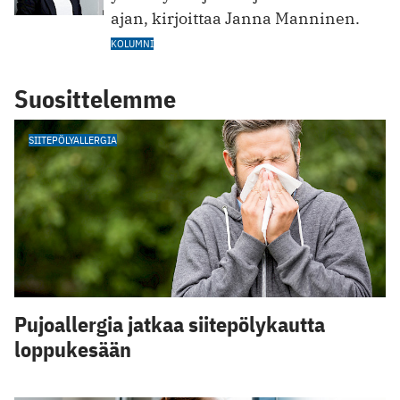
ajan, kirjoittaa Janna Manninen.
KOLUMNI
Suosittelemme
SIITEPÖLYALLERGIA
Pujoallergia jatkaa siitepölykautta
loppukesään