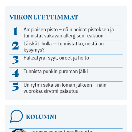
VIIKON LUETUIMMAT
1
Ampiaisen pisto – näin hoidat pistoksen ja
tunnistat vakavan allergisen reaktion
2
Läiskät iholla — tunnistatko, mistä on
kysymys?
3
Palleatyrä: syyt, oireet ja hoito
4
Tunnista punkin pureman jälki
5
Unirytmi sekaisin loman jälkeen – näin
vuorokausirytmi palautuu
KOLUMNI
Terveys on osa turvallisuutta