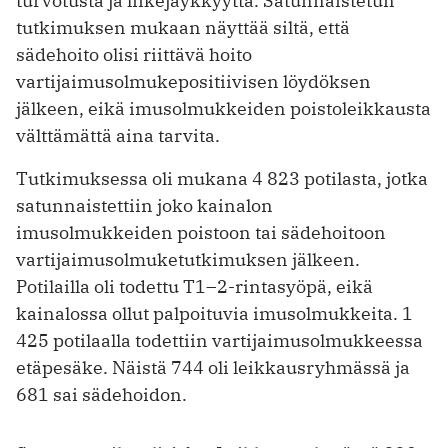
turvotusta ja liikejäykkyyttä. Satunnaistetun
tutkimuksen mukaan näyttää siltä, että
sädehoito olisi riittävä hoito
vartijaimusolmukepositiivisen löydöksen
jälkeen, eikä imusolmukkeiden poistoleikkausta
välttämättä aina tarvita.
Tutkimuksessa oli mukana 4 823 potilasta, jotka
satunnaistettiin joko kainalon
imusolmukkeiden poistoon tai sädehoitoon
vartijaimusolmuketutkimuksen jälkeen.
Potilailla oli todettu T1–2-rintasyöpä, eikä
kainalossa ollut palpoituvia imusolmukkeita. 1
425 potilaalla todettiin vartijaimusolmukkeessa
etäpesäke. Näistä 744 oli leikkausryhmässä ja
681 sai sädehoidon.