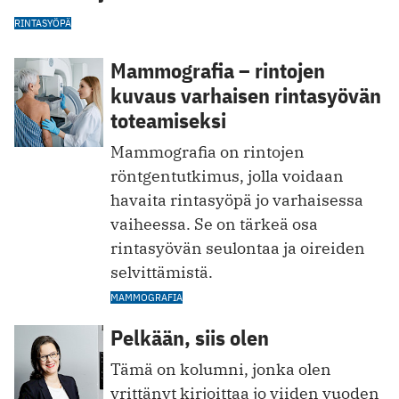
RINTASYÖPÄ
Mammografia – rintojen
kuvaus varhaisen rintasyövän
toteamiseksi
Mammografia on rintojen
röntgentutkimus, jolla voidaan
havaita rintasyöpä jo varhaisessa
vaiheessa. Se on tärkeä osa
rintasyövän seulontaa ja oireiden
selvittämistä.
MAMMOGRAFIA
Pelkään, siis olen
Tämä on kolumni, jonka olen
yrittänyt kirjoittaa jo viiden vuoden