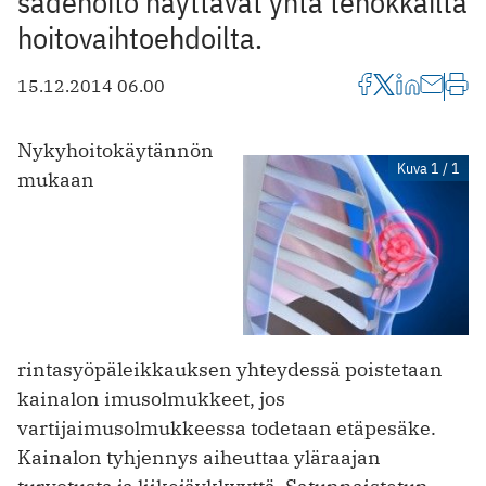
sädehoito näyttävät yhtä tehokkailta
hoitovaihtoehdoilta.
15.12.2014 06.00
Nykyhoitokäytännön
Kuva 1 / 1
mukaan
rintasyöpäleikkauksen yhteydessä poistetaan
kainalon imusolmukkeet, jos
vartijaimusolmukkeessa todetaan etäpesäke.
Kainalon tyhjennys aiheuttaa yläraajan