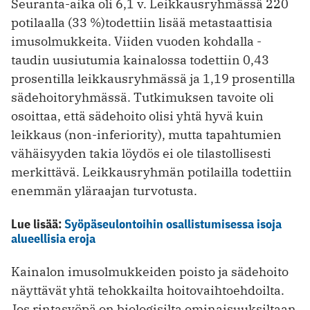
Seuranta-aika oli 6,1 v. Leikkausryhmässä 220
potilaalla (33 %)todettiin lisää metastaattisia
imusolmukkeita. Viiden vuoden kohdalla ­
taudin ­uusiutumia kainalossa todettiin 0,43
prosentilla leikkausryhmässä ja 1,19 prosentilla
sädehoitoryhmässä. Tutkimuksen tavoite oli
osoittaa, että sädehoito olisi yhtä hyvä kuin
leikkaus (non-inferiority), mutta tapahtumien
vähäisyyden takia löydös ei ole tilastollisesti
merkittävä. Leikkausryhmän potilailla todettiin
enemmän yläraajan turvotusta.
Lue lisää:
Syöpäseulontoihin osallistumisessa isoja
alueellisia eroja
Kainalon imusolmukkeiden poisto ja sädehoito
näyttävät yhtä tehokkailta hoitovaihtoehdoilta.
Jos rintasyöpä on biologisilta ominaisuuksiltaan