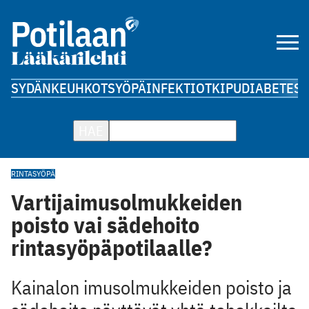
SYDÄN
KEUHKOT
SYÖPÄ
INFEKTIOT
KIPU
DIABETES
A
HAE
RINTASYÖPÄ
Vartijaimusolmukkeiden
poisto vai sädehoito
rintasyöpäpotilaalle?
Kainalon imusolmukkeiden poisto ja