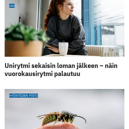
UNI
Unirytmi sekaisin loman jälkeen – näin
vuorokausirytmi palautuu
HYÖNTEISEN PISTO