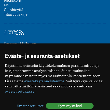
Mediakortti
Me
Ota yhteyttä
Tilaa uutiskirje
Suomen Lääkäriliitto
Mäkelänkatu 2, PL 49
Eväste- ja seuranta-asetukset
00510 Helsinki
puh. (09) 393 091
Käytämme evästeitä käyttökokemuksen parantamiseen ja
toimitus@potilaanlaakarilehti.fi
kävijämäärämme analysoimiseen. Suostumuksellasi
käytämme evästeitä myös markkinoinnin kohdentamiseen.
ISSN 2323-9476
Lisää tietoa
evästekäytännöistämme
. Voit hyväksyä kaikki tai
vain välttämättömät evästeet sekä muokata asetuksia
evästeasetuksissa
.
Evästeasetukset
Hyväksy kaikki