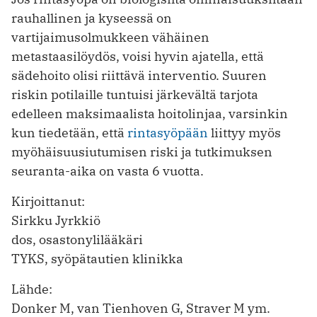
rauhallinen ja kyseessä on
vartijaimusolmukkeen vähäinen
metastaasilöydös, voisi hyvin ajatella, että
sädehoito olisi riittävä interventio. Suuren
riskin potilaille tuntuisi järkevältä tarjota
edelleen maksimaalista hoitolinjaa, varsinkin
kun tiedetään, että
rintasyöpään
liittyy myös
myöhäisuusiutumisen riski ja tutkimuksen
seuranta-aika on vasta 6 vuotta.
Kirjoittanut:
Sirkku Jyrkkiö
dos, osastonylilääkäri
TYKS, syöpätautien klinikka
Lähde:
Donker M, van Tienhoven G, Straver M ym.