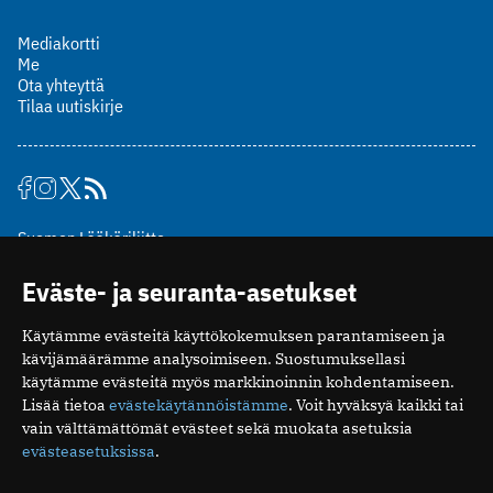
Mediakortti
Me
Ota yhteyttä
Tilaa uutiskirje
Suomen Lääkäriliitto
Mäkelänkatu 2, PL 49
Eväste- ja seuranta-asetukset
00510 Helsinki
puh. (09) 393 091
Käytämme evästeitä käyttökokemuksen parantamiseen ja
toimitus@potilaanlaakarilehti.fi
kävijämäärämme analysoimiseen. Suostumuksellasi
käytämme evästeitä myös markkinoinnin kohdentamiseen.
ISSN 2323-9476
Lisää tietoa
evästekäytännöistämme
. Voit hyväksyä kaikki tai
vain välttämättömät evästeet sekä muokata asetuksia
evästeasetuksissa
.