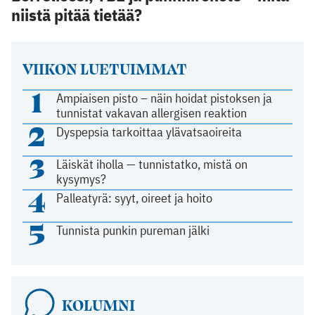
niistä pitää tietää?
VIIKON LUETUIMMAT
1
Ampiaisen pisto – näin hoidat pistoksen ja
tunnistat vakavan allergisen reaktion
2
Dyspepsia tarkoittaa ylävatsaoireita
3
Läiskät iholla — tunnistatko, mistä on
kysymys?
4
Palleatyrä: syyt, oireet ja hoito
5
Tunnista punkin pureman jälki
KOLUMNI