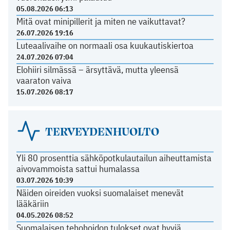
05.08.2026 06:13
Mitä ovat minipillerit ja miten ne vaikuttavat?
26.07.2026 19:16
Luteaalivaihe on normaali osa kuukautiskiertoa
24.07.2026 07:04
Elohiiri silmässä – ärsyttävä, mutta yleensä
vaaraton vaiva
15.07.2026 08:17
TERVEYDENHUOLTO
Yli 80 prosenttia sähköpotkulautailun aiheuttamista
aivovammoista sattui humalassa
03.07.2026 10:39
Näiden oireiden vuoksi suomalaiset menevät
lääkäriin
04.05.2026 08:52
Suomalaisen tehohoidon tulokset ovat hyviä