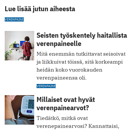
Lue lisää jutun aiheesta
VERENPAINE
Seisten työskentely haitallista
verenpaineelle
Mitä enemmän tutkittavat seisoivat
ja liikkuivat töissä, sitä korkeampi
heidän koko vuorokauden
verenpaineensa oli.
VERENPAINE
Millaiset ovat hyvät
verenpainearvot?
Tiedätkö, mitkä ovat
verenepainearvosi? Kannattaisi,