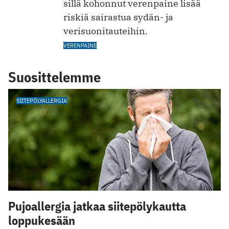
sillä kohonnut verenpaine lisää
riskiä sairastua sydän- ja
verisuonitauteihin.
VERENPAINE
Suosittelemme
SIITEPÖLYALLERGIA
Pujoallergia jatkaa siitepölykautta
loppukesään