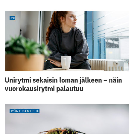
UNI
Unirytmi sekaisin loman jälkeen – näin
vuorokausirytmi palautuu
HYÖNTEISEN PISTO