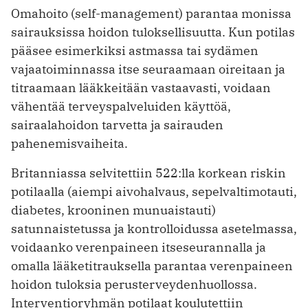
Omahoito (self-management) parantaa monissa
sairauksissa hoidon tuloksellisuutta. Kun potilas
pääsee esimerkiksi astmassa tai sydämen
vajaatoiminnassa itse seuraamaan oireitaan ja
titraamaan lääkkeitään vastaavasti, voidaan
vähentää terveyspalveluiden käyttöä,
sairaalahoidon tarvetta ja sairauden
pahenemisvaiheita.
Britanniassa selvitettiin 522:lla korkean riskin
potilaalla (aiempi aivohalvaus, sepelvaltimotauti,
diabetes, krooninen munuaistauti)
satunnaistetussa ja kontrolloidussa asetelmassa,
voidaanko veren­paineen itseseurannalla ja
omalla lääketitrauksella parantaa verenpaineen
hoidon tuloksia perusterveydenhuollossa.
Interventioryhmän potilaat koulutettiin