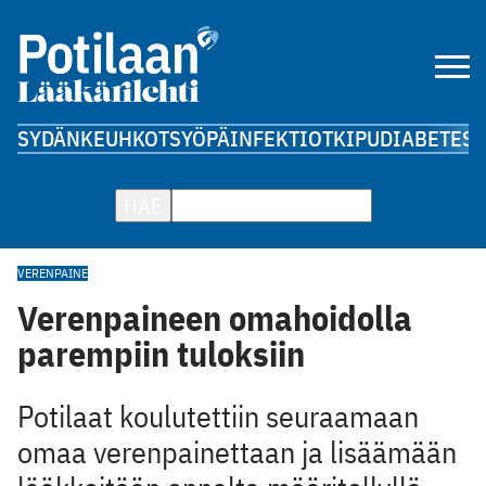
SYDÄN
KEUHKOT
SYÖPÄ
INFEKTIOT
KIPU
DIABETES
A
HAE
VERENPAINE
Verenpaineen omahoidolla
parempiin tuloksiin
Potilaat koulutettiin seuraamaan
omaa verenpainettaan ja lisäämään