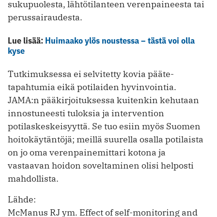
sukupuolesta, lähtötilanteen verenpaineesta tai
perussairaudesta.
Lue lisää:
Huimaako ylös noustessa – tästä voi olla
kyse
Tutkimuksessa ei selvitetty kovia pääte­
tapahtumia eikä potilaiden hyvinvointia.
JAMA:n pääkirjoituksessa kuitenkin kehutaan
innostuneesti tuloksia ja intervention
potilaskeskeisyyttä. Se tuo esiin myös Suomen
hoitokäytäntöjä; meillä suurella osalla potilaista
on jo oma veren­painemittari kotona ja
vastaavan hoidon soveltaminen olisi helposti
mahdollista.
Lähde:
McManus RJ ym. Effect of self-monitoring and