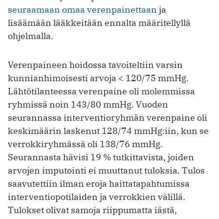
seuraamaan omaa verenpainettaan
ja
lisäämään lääkkeitään ennalta määritellyllä
ohjelmalla.
Verenpaineen hoidossa tavoiteltiin varsin
kunnianhimoisesti arvoja < 120/75 mmHg.
Lähtötilanteessa verenpaine oli molemmissa
ryhmissä noin 143/80 mmHg. Vuoden
seurannassa interventioryhmän verenpaine oli
keskimäärin laskenut 128/74 mmHg:iin, kun se
verrokkiryhmässä oli 138/76 mmHg.
Seurannasta hävisi 19 % tutkittavista, joiden
arvojen imputointi ei muuttanut tuloksia. Tulos
saavutettiin ilman eroja haittatapahtumissa
interventiopotilaiden ja verrokkien välillä.
Tulokset olivat samoja riippumatta iästä,