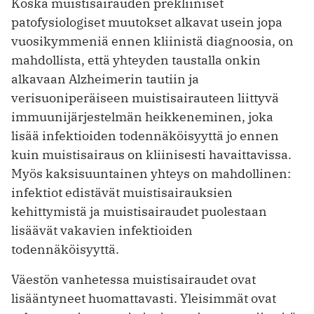
Koska muistisairauden prekliiniset
patofysiologiset muutokset alkavat usein jopa
vuosikymmeniä ennen kliinistä diagnoosia, on
mahdollista, että yhteyden taustalla onkin
alkavaan Alzheimerin tautiin ja
verisuoniperäiseen muistisairauteen liittyvä
immuunijärjestelmän heikkeneminen, joka
lisää infektioiden todennäköisyyttä jo ennen
kuin muistisairaus on kliinisesti havaittavissa.
Myös kaksisuuntainen yhteys on mahdollinen:
infektiot edistävät muistisairauksien
kehittymistä ja muistisairaudet puolestaan
lisäävät vakavien infektioiden
todennäköisyyttä.
Väestön vanhetessa muistisairaudet ovat
lisääntyneet huomattavasti. Yleisimmät ovat