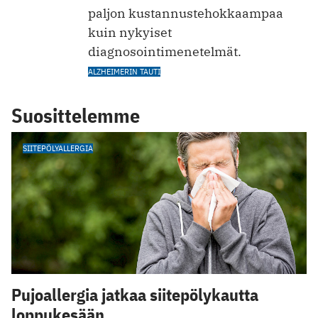
paljon kustannustehokkaampaa
kuin nykyiset
diagnosointimenetelmät.
ALZHEIMERIN TAUTI
Suosittelemme
SIITEPÖLYALLERGIA
Pujoallergia jatkaa siitepölykautta
loppukesään