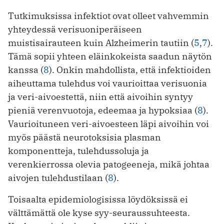
Tutkimuksissa infektiot ovat olleet vahvemmin
yhteydessä verisuoniperäiseen
muistisairauteen kuin Alzheimerin tautiin (
5
,
7
).
Tämä sopii yhteen eläinkokeista saadun näytön
kanssa (
8
). Onkin mahdollista, että infektioiden
aiheuttama tulehdus voi vaurioittaa verisuonia
ja veri-aivoestettä, niin että aivoihin syntyy
pieniä verenvuotoja, edeemaa ja hypoksiaa (
8
).
Vaurioituneen veri-aivoesteen läpi aivoihin voi
myös päästä neurotoksisia plasman
komponentteja, tulehdussoluja ja
verenkierrossa olevia patogeeneja, mikä johtaa
aivojen tulehdustilaan (
8
).
Toisaalta epidemiologisissa löydöksissä ei
välttämättä ole kyse syy-seuraussuhteesta.