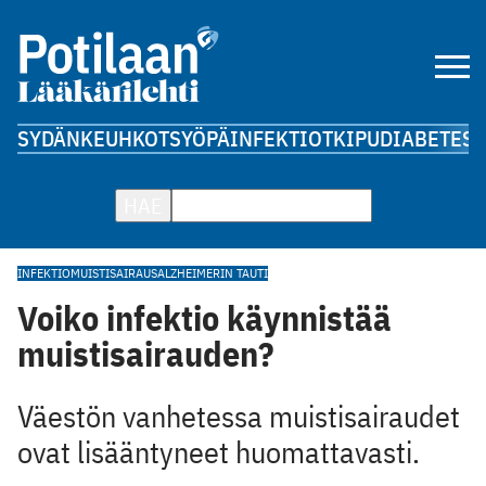
SYDÄN
KEUHKOT
SYÖPÄ
INFEKTIOT
KIPU
DIABETES
A
HAE
INFEKTIO
MUISTISAIRAUS
ALZHEIMERIN TAUTI
Voiko infektio käynnistää
muistisairauden?
Väestön vanhetessa muistisairaudet
ovat lisääntyneet huomattavasti.