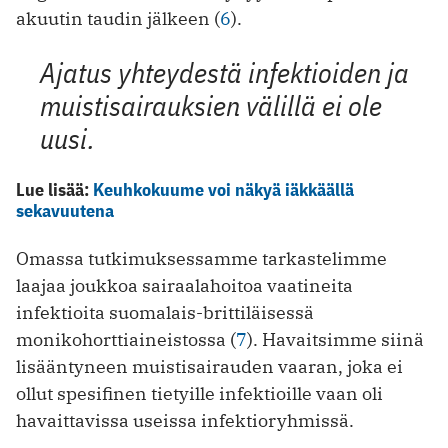
akuutin taudin jälkeen (
6
).
Ajatus yhteydestä infektioiden ja
muistisairauksien välillä ei ole
uusi.
Lue lisää:
Keuhkokuume voi näkyä iäkkäällä
sekavuutena
Omassa tutkimuksessamme tarkastelimme
laajaa joukkoa sairaalahoitoa vaatineita
infektioita suomalais-brittiläisessä
monikohorttiaineistossa (
7
). Havaitsimme siinä
lisääntyneen muistisairauden vaaran, joka ei
ollut spesifinen tietyille infektioille vaan oli
havaittavissa useissa infektioryhmissä.