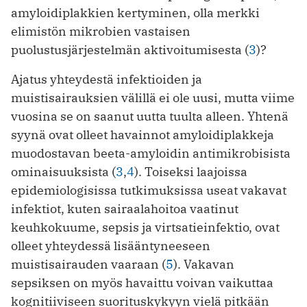
amyloidiplakkien kertyminen, olla merkki
elimistön mikrobien vastaisen
puolustusjärjestelmän aktivoitumisesta (
3
)?
Ajatus yhteydestä infektioiden ja
muistisairauksien välillä ei ole uusi, mutta viime
vuosina se on saanut uutta tuulta alleen. Yhtenä
syynä ovat olleet havainnot amyloidiplakkeja
muodostavan beeta-amyloidin antimikrobisista
ominaisuuksista (
3
,
4
). Toiseksi laajoissa
epidemiologisissa tutkimuksissa useat vakavat
infektiot, kuten sairaalahoitoa vaatinut
keuhkokuume, sepsis ja virtsatieinfektio, ovat
olleet yhteydessä lisääntyneeseen
muistisairauden vaaraan (
5
). Vakavan
sepsiksen on myös havaittu voivan vaikuttaa
kognitiiviseen suorituskykyyn vielä pitkään