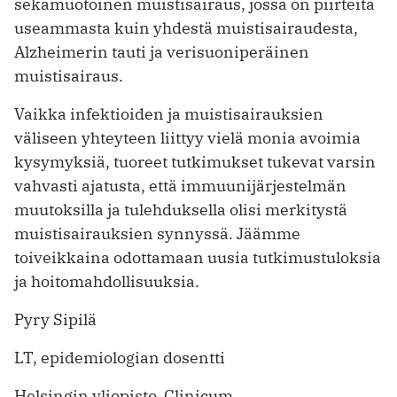
sekamuotoinen muistisairaus, jossa on piirteitä
useammasta kuin yhdestä muistisairaudesta,
Alzheimerin tauti ja verisuoniperäinen
muistisairaus.
Vaikka infektioiden ja muistisairauksien
väliseen yhteyteen liittyy vielä monia avoimia
kysymyksiä, tuoreet tutkimukset tukevat varsin
vahvasti ajatusta, että immuunijärjestelmän
muutoksilla ja tulehduksella olisi merkitystä
muistisairauksien synnyssä. Jäämme
toiveikkaina odottamaan uusia tutkimustuloksia
ja hoitomahdollisuuksia.
Pyry Sipilä
LT, epidemiologian dosentti
Helsingin yliopisto, Clinicum,