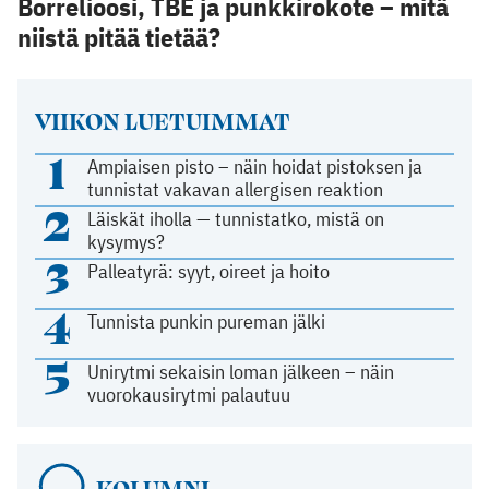
Borrelioosi, TBE ja punkkirokote – mitä
niistä pitää tietää?
VIIKON LUETUIMMAT
1
Ampiaisen pisto – näin hoidat pistoksen ja
tunnistat vakavan allergisen reaktion
2
Läiskät iholla — tunnistatko, mistä on
kysymys?
3
Palleatyrä: syyt, oireet ja hoito
4
Tunnista punkin pureman jälki
5
Unirytmi sekaisin loman jälkeen – näin
vuorokausirytmi palautuu
KOLUMNI