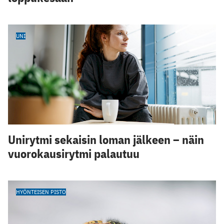
UNI
Unirytmi sekaisin loman jälkeen – näin
vuorokausirytmi palautuu
HYÖNTEISEN PISTO