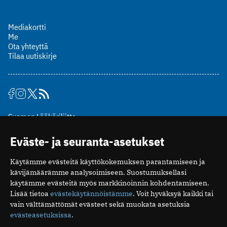
Mediakortti
Me
Ota yhteyttä
Tilaa uutiskirje
Suomen Lääkäriliitto
Mäkelänkatu 2, PL 49
Eväste- ja seuranta-asetukset
00510 Helsinki
puh. (09) 393 091
Käytämme evästeitä käyttökokemuksen parantamiseen ja
toimitus@potilaanlaakarilehti.fi
kävijämäärämme analysoimiseen. Suostumuksellasi
käytämme evästeitä myös markkinoinnin kohdentamiseen.
ISSN 2323-9476
Lisää tietoa
evästekäytännöistämme
. Voit hyväksyä kaikki tai
vain välttämättömät evästeet sekä muokata asetuksia
evästeasetuksissa
.