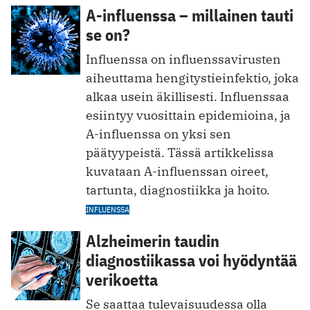
A-influenssa – millainen tauti
se on?
Influenssa on influenssavirusten
aiheuttama hengitystieinfektio, joka
alkaa usein äkillisesti. Influenssaa
esiintyy vuosittain epidemioina, ja
A-influenssa on yksi sen
päätyypeistä. Tässä artikkelissa
kuvataan A-influenssan oireet,
tartunta, diagnostiikka ja hoito.
INFLUENSSA
Alzheimerin taudin
diagnostiikassa voi hyödyntää
verikoetta
Se saattaa tulevaisuudessa olla