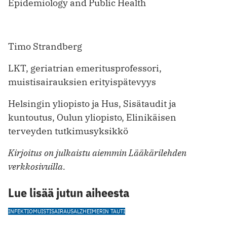
Epidemiology and Public Health
Timo Strandberg
LKT, geriatrian emeritusprofessori,
muistisairauksien erityispätevyys
Helsingin yliopisto ja Hus, Sisätaudit ja
kuntoutus, Oulun yliopisto, Elinikäisen
terveyden tutkimusyksikkö
Kirjoitus on julkaistu aiemmin Lääkärilehden
verkkosivuilla.
Lue lisää jutun aiheesta
INFEKTIO
MUISTISAIRAUS
ALZHEIMERIN TAUTI