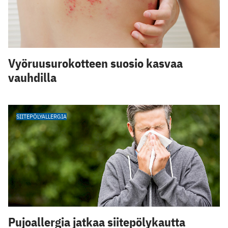
Vyöruusurokotteen suosio kasvaa
vauhdilla
SIITEPÖLYALLERGIA
Pujoallergia jatkaa siitepölykautta