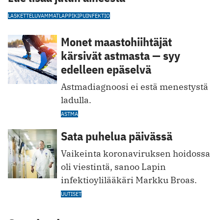
LASKETTELUVAMMAT
LAPPI
KIPU
INFEKTIO
Monet maastohiihtäjät
kärsivät astmasta — syy
edelleen epäselvä
Astmadiagnoosi ei estä menestystä
ladulla.
ASTMA
Sata puhelua päivässä
Vaikeinta korona­viruksen hoidossa
oli viestintä, sanoo Lapin
infektioylilääkäri Markku Broas.
UUTISET