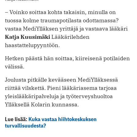
– Voinko soittaa kohta takaisin, minulla on
tuossa kolme traumapotilasta odottamassa?
vastaa MediYlläksen yrittäjä ja vastaava lääkäri
Katja Kuusimäki
Lääkärilehden
haastattelupyyntöön.
Hetken päästä hän soittaa, kiireisenä potilaiden
välissä.
Joulusta pitkälle kevääseen MediYlläksessä
riittää vilskettä. Pieni lääkäriasema tarjoaa
yleislääkäripalveluja ja työterveyshuoltoa
Ylläksellä Kolarin kunnassa.
Lue lisää:
Kuka vastaa hiihtokeskuksen
turvallisuudesta?