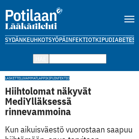
SYDÄN
KEUHKOT
SYÖPÄ
INFEKTIOT
KIPU
DIABETES
A
HAE
LASKETTELUVAMMAT
LAPPI
KIPU
INFEKTIO
Hiihtolomat näkyvät
MediYlläksessä
rinnevammoina
Kun aikuisväestö vuorostaan saapuu