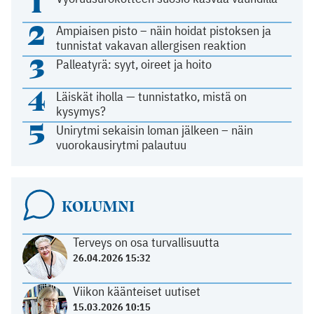
1
2
Ampiaisen pisto – näin hoidat pistoksen ja
tunnistat vakavan allergisen reaktion
3
Palleatyrä: syyt, oireet ja hoito
4
Läiskät iholla — tunnistatko, mistä on
kysymys?
5
Unirytmi sekaisin loman jälkeen – näin
vuorokausirytmi palautuu
KOLUMNI
Terveys on osa turvallisuutta
26.04.2026 15:32
Viikon käänteiset uutiset
15.03.2026 10:15