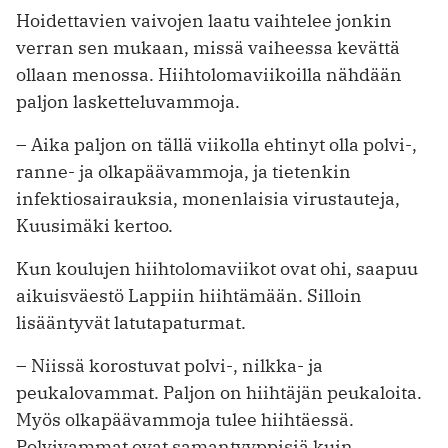
Hoidettavien vaivojen laatu vaihtelee jonkin
verran sen mukaan, missä vaiheessa kevättä
ollaan menossa. Hiihtolomaviikoilla nähdään
paljon lasketteluvammoja.
– Aika paljon on tällä viikolla ehtinyt olla polvi-,
ranne- ja olkapäävammoja, ja tietenkin
infektiosairauksia, monenlaisia virustauteja,
Kuusimäki kertoo.
Kun koulujen hiihtolomaviikot ovat ohi, saapuu
aikuisväestö Lappiin hiihtämään. Silloin
lisääntyvät latutapaturmat.
– Niissä korostuvat polvi-, nilkka- ja
peukalovammat. Paljon on hiihtäjän peukaloita.
Myös olkapäävammoja tulee hiihtäessä.
Polvivammat ovat samantyyppisiä kuin