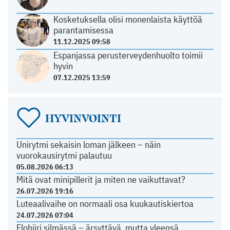
Kosketuksella olisi monenlaista käyttöä
parantamisessa
11.12.2025 09:58
Espanjassa perusterveydenhuolto toimii
hyvin
07.12.2025 13:59
HYVINVOINTI
Unirytmi sekaisin loman jälkeen – näin
vuorokausirytmi palautuu
05.08.2026 06:13
Mitä ovat minipillerit ja miten ne vaikuttavat?
26.07.2026 19:16
Luteaalivaihe on normaali osa kuukautiskiertoa
24.07.2026 07:04
Elohiiri silmässä – ärsyttävä, mutta yleensä