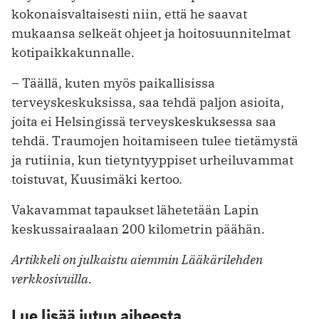
kokonaisvaltaisesti niin, että he saavat
mukaansa selkeät ohjeet ja hoitosuunnitelmat
kotipaikkakunnalle.
– Täällä, kuten myös paikallisissa
terveyskeskuksissa, saa tehdä paljon asioita,
joita ei Helsingissä terveyskeskuksessa saa
tehdä. Traumojen hoitamiseen tulee tietämystä
ja rutiinia, kun tietyntyyppiset urheiluvammat
toistuvat, Kuusimäki kertoo.
Vakavammat tapaukset lähetetään Lapin
keskussairaalaan 200 kilometrin päähän.
Artikkeli on julkaistu aiemmin Lääkärilehden
verkkosivuilla.
Lue lisää jutun aiheesta