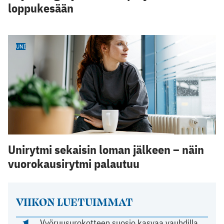
loppukesään
UNI
Unirytmi sekaisin loman jälkeen – näin
vuorokausirytmi palautuu
VIIKON LUETUIMMAT
Vyöruusurokotteen suosio kasvaa vauhdilla