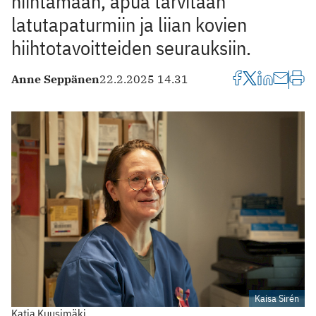
hiihtämään, apua tarvitaan
latutapaturmiin ja liian kovien
hiihtotavoitteiden seurauksiin.
Anne Seppänen
22.2.2025 14.31
Kaisa Sirén
Katja Kuusimäki.