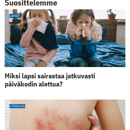
Suosittelemme
LAPSET
Miksi lapsi sairastaa jatkuvasti
päiväkodin alettua?
VYÖRUUSU