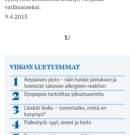
vaillinaiseksi.
9.4.2015
1
2
VIIKON LUETUIMMAT
1
Ampiaisen pisto – näin hoidat pistoksen ja
tunnistat vakavan allergisen reaktion
2
Dyspepsia tarkoittaa ylävatsaoireita
3
Läiskät iholla — tunnistatko, mistä on
kysymys?
4
Palleatyrä: syyt, oireet ja hoito