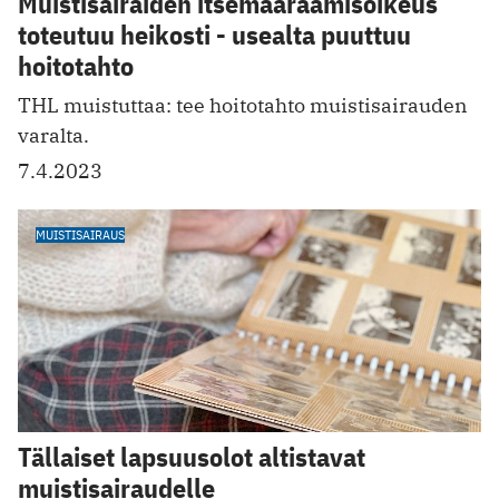
Muistisairaiden itsemääräämisoikeus
toteutuu heikosti - usealta puuttuu
hoitotahto
THL muistuttaa: tee hoitotahto muistisairauden
varalta.
7.4.2023
MUISTISAIRAUS
Tällaiset lapsuusolot altistavat
muistisairaudelle