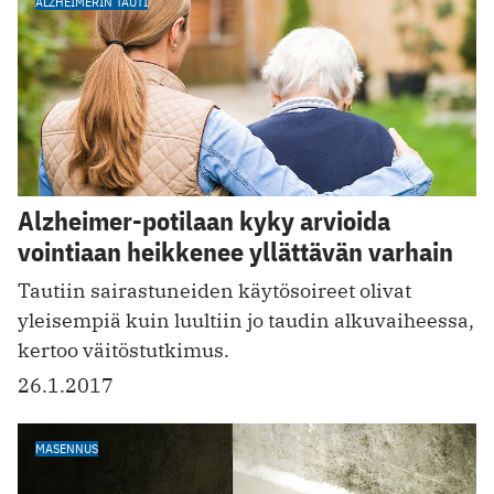
ALZHEIMERIN TAUTI
Alzheimer-potilaan kyky arvioida
vointiaan heikkenee yllättävän varhain
Tautiin sairastuneiden käytösoireet olivat
yleisempiä kuin luultiin jo taudin alkuvaiheessa,
kertoo väitöstutkimus.
26.1.2017
MASENNUS