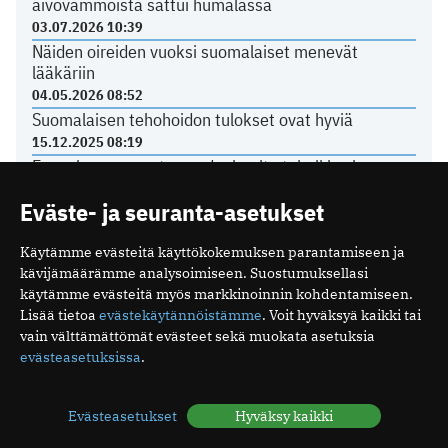
aivovammoista sattui humalassa
03.07.2026 10:39
Näiden oireiden vuoksi suomalaiset menevät
lääkäriin
04.05.2026 08:52
Suomalaisen tehohoidon tulokset ovat hyviä
15.12.2025 08:19
Espanjassa perusterveydenhuolto toimii hyvin
07.12.2025 13:59
Eväste- ja seuranta-asetukset
Käytämme evästeitä käyttökokemuksen parantamiseen ja
LÄÄKÄRILIITOSTA
kävijämäärämme analysoimiseen. Suostumuksellasi
käytämme evästeitä myös markkinoinnin kohdentamiseen.
Lisää tietoa
evästekäytännöistämme
. Voit hyväksyä kaikki tai
Ajankohtaista yksityissektorilta
vain välttämättömät evästeet sekä muokata asetuksia
22.06.2026 14:26
evästeasetuksissa
.
Kurkista Lääkäripäivien 2027 ohjelmaan
18.06.2026 08:58
Evästeasetukset
Hyväksy kaikki
Poikkeuksia toimiston kesäaukioloissa
11.06.2026 12:21