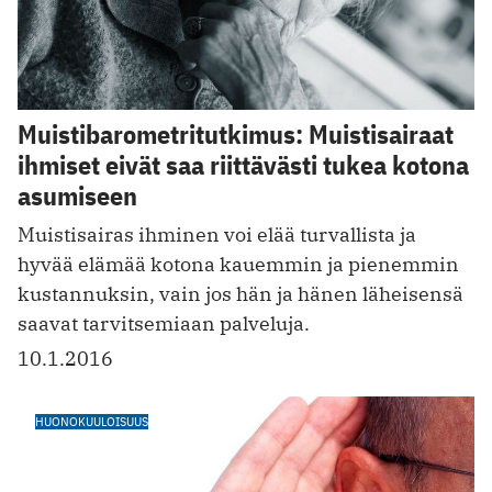
Muistibarometritutkimus: Muistisairaat
ihmiset eivät saa riittävästi tukea kotona
asumiseen
Muistisairas ihminen voi elää turvallista ja
hyvää elämää kotona kauemmin ja pienemmin
kustannuksin, vain jos hän ja hänen läheisensä
saavat tarvitsemiaan palveluja.
10.1.2016
HUONOKUULOISUUS