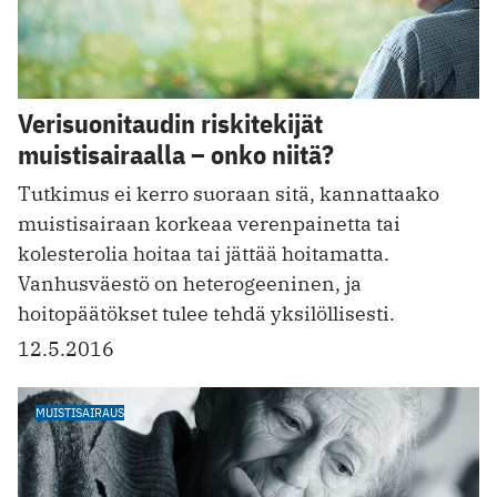
Verisuonitaudin riskitekijät
muistisairaalla – onko niitä?
Tutkimus ei kerro suoraan sitä, kannattaako
muistisairaan korkeaa verenpainetta tai
kolesterolia hoitaa tai jättää hoitamatta.
Vanhusväestö on heterogeeninen, ja
hoitopäätökset tulee tehdä yksilöllisesti.
12.5.2016
MUISTISAIRAUS