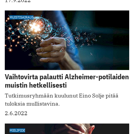
17.9.2022
MUISTISAIRAUS
Vaihtovirta palautti Alzheimer-potilaiden
muistin hetkellisesti
Tutkimusryhmään kuulunut Eino Solje pitää
tuloksia mullistavina.
2.6.2022
MIELIPIDE