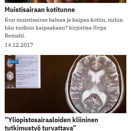
Muistisairaan kotitunne
Kun muistisairas haluaa ja kaipaa kotiin, mihin
hän tuolloin kaipaakaan? kirjoittaa Sirpa
Remahl.
14.12.2017
AIVOT
”Yliopisto­sairaaloiden kliininen
tutkimustyö turvattava”