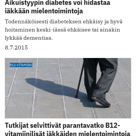
Aikuistyypin diabetes voi hidastaa
iäkkään mielentoimintoja
Todennäköisesti diabeteksen ehkäisy ja hyvä
hoitaminen keski-iässä ehkäisee tai ainakin
lykkää dementiaa.
8.7.2015
B12-VITAMIINI
Tutkijat selvittivät parantavatko B12-
vitamiinilisät iäkkäiden mielentoimintoja