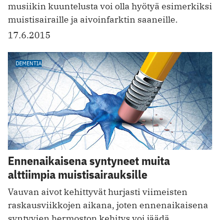
musiikin kuuntelusta voi olla hyötyä esimerkiksi
muistisairaille ja aivoinfarktin saaneille.
17.6.2015
DEMENTIA
Ennenaikaisena syntyneet muita
alttiimpia muistisairauksille
Vauvan aivot kehittyvät hurjasti viimeisten
raskausviikkojen aikana, joten ennenaikaisena
syntyvien hermoston kehitys voi jäädä