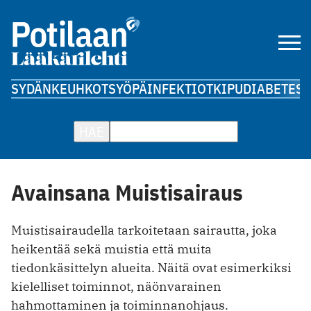
SYDÄN
KEUHKOT
SYÖPÄ
INFEKTIOT
KIPU
DIABETES
A
HAE
Avainsana Muistisairaus
Muistisairaudella tarkoitetaan sairautta, joka
heikentää sekä muistia että muita
tiedonkäsittelyn alueita. Näitä ovat esimerkiksi
kielelliset toiminnot, näönvarainen
hahmottaminen ja toiminnanohjaus.