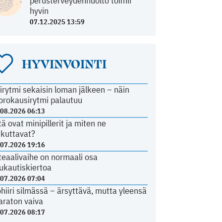
perusterveydenhuolto toimii
hyvin
07.12.2025 13:59
HYVINVOINTI
irytmi sekaisin loman jälkeen – näin
orokausirytmi palautuu
.08.2026 06:13
tä ovat minipillerit ja miten ne
ikuttavat?
.07.2026 19:16
teaalivaihe on normaali osa
ukautiskiertoa
.07.2026 07:04
ohiiri silmässä – ärsyttävä, mutta yleensä
araton vaiva
.07.2026 08:17