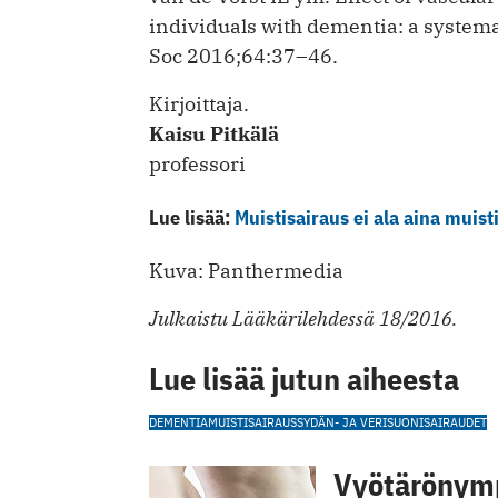
individuals with dementia: a systema
Soc 2016;64:37–46.
Kirjoittaja.
Kaisu Pitkälä
professori
Lue lisää:
Muistisairaus ei ala aina muist
Kuva: Panthermedia
Julkaistu Lääkärilehdessä 18/2016.
Lue lisää jutun aiheesta
DEMENTIA
MUISTISAIRAUS
SYDÄN- JA VERISUONISAIRAUDET
Vyötärönymp