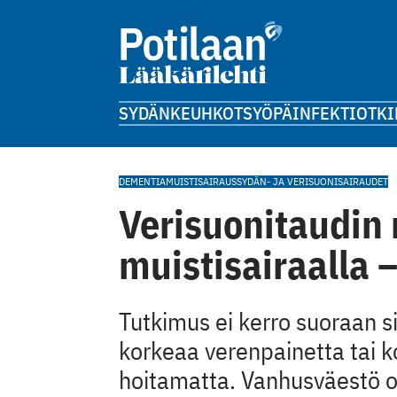
SYDÄN
KEUHKOT
SYÖPÄ
INFEKTIOT
KI
DEMENTIA
MUISTISAIRAUS
SYDÄN- JA VERISUONISAIRAUDET
Verisuonitaudin r
muistisairaalla –
Tutkimus ei kerro suoraan s
korkeaa verenpainetta tai ko
hoitamatta. Vanhusväestö o