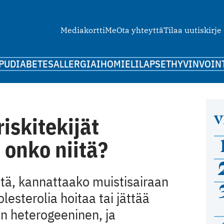
Mediakortti
Me
Ota yhteyttä
Tilaa uutiskirje
PU
DIABETES
ALLERGIA
IHO
MIELI
LAPSET
HYVINVOIN
V
iskitekijät
 onko niitä?
itä, kannattaako muistisairaan
lesterolia hoitaa tai jättää
n heterogeeninen, ja