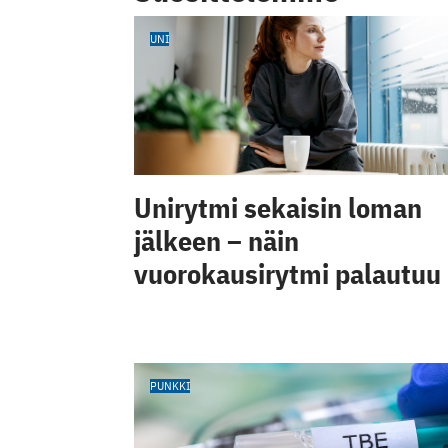
UNI
Unirytmi sekaisin loman
jälkeen – näin
vuorokausirytmi palautuu
PUNKKI