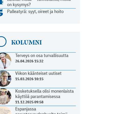
4
on kysymys?
5
Palleatyrä: syyt, oireet ja hoito
KOLUMNI
Terveys on osa turvallisuutta
26.04.2026 15:32
Viikon käänteiset uutiset
15.03.2026 10:15
Kosketuksella olisi monenlaista
käyttöä parantamisessa
11.12.2025 09:58
Espanjassa