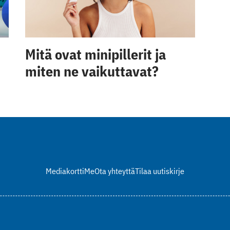
Mitä ovat minipillerit ja
miten ne vaikuttavat?
Mediakortti
Me
Ota yhteyttä
Tilaa uutiskirje