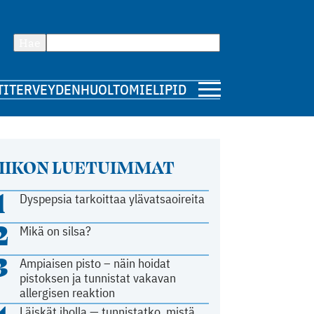
Hae
TI
TERVEYDENHUOLTO
MIELIPIDE
IIKON LUETUIMMAT
1
Dyspepsia tarkoittaa ylävatsaoireita
2
Mikä on silsa?
3
Ampiaisen pisto – näin hoidat
pistoksen ja tunnistat vakavan
allergisen reaktion
Läiskät iholla — tunnistatko, mistä