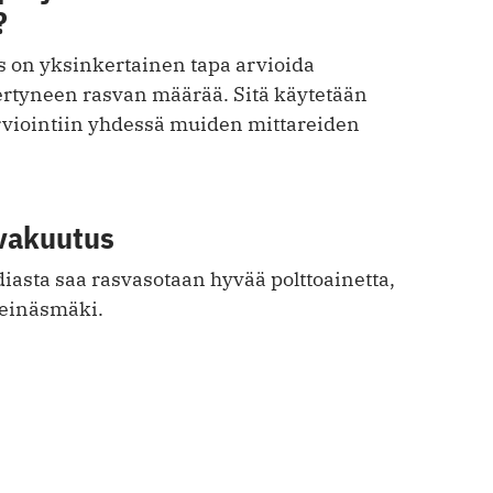
?
on yksinkertainen tapa arvioida
kertyneen rasvan määrää. Sitä käytetään
rviointiin yhdessä muiden mittareiden
vakuutus
iasta saa rasvasotaan hyvää polttoainetta,
Heinäsmäki.