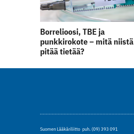
Borrelioosi, TBE ja
punkkirokote – mitä niistä
pitää tietää?
Suomen Lääkäriliitto
puh. (09) 393 091