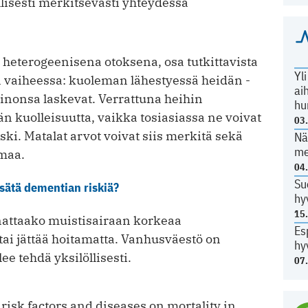
ollisesti merkitsevästi yhteydessä
a heterogeenisena otoksena, osa tutkittavista
Yl
 vaiheessa: kuoleman lähestyessä heidän ­
ai
inonsa laskevat. Verrattuna heihin
hu
n kuolleisuutta, vaikka tosiasiassa ne voivat
03
ki. Matalat arvot voivat siis merkitä sekä
Nä
me
emaa.
04
Su
sätä dementian riskiä?
hy
15
nattaako muistisairaan korkeaa
Es
 tai jättää hoitamatta. Vanhusväestö on
hy
ee tehdä yksilöllisesti.
07
 risk factors and diseases on mortality in