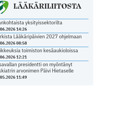
LÄÄKÄRILIITOSTA
ankohtaista yksityissektorilta
.06.2026 14:26
rkista Lääkäripäivien 2027 ohjelmaan
.06.2026 08:58
ikkeuksia toimiston kesäaukioloissa
.06.2026 12:21
savallan presidentti on myöntänyt
kkiatrin arvonimen Päivi Hietaselle
.05.2026 11:49