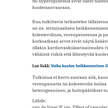
tai hyperlipidemia eivät olleet tilast
kuolemanvaaraan.
Kun tutkittavia tarkastelee tällaisen
on ns. terminaalisen heikkenemisen
kolesterolinsa, verenpaineensa ja pa
korkeatkaan arvot eivät näytä lisäävä
ollakin kardiovaskulaarisairauden ris
vähäistä riskiä että lähestyvää kuol
Lue lisää:
Voiko kuulon heikkeneminen li
Tutkimus ei kerro suoraan sitä, kan
verenpainetta tai kolesterolia hoitaa
heterogeeninen, ja hoitopäätökset tul
Lähde:
van de Vorst IE ym. Effect of vascular