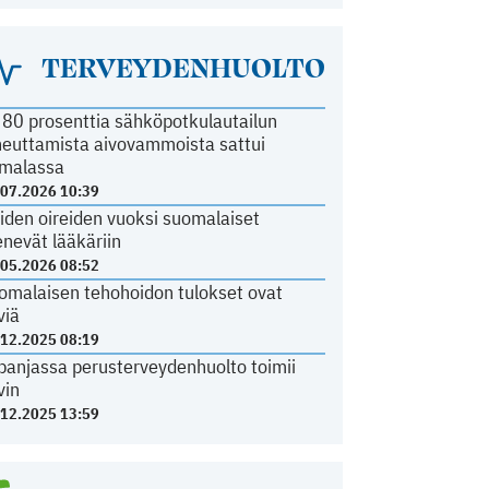
TERVEYDENHUOLTO
i 80 prosenttia sähköpotkulautailun
heuttamista aivovammoista sattui
malassa
.07.2026 10:39
iden oireiden vuoksi suomalaiset
nevät lääkäriin
.05.2026 08:52
omalaisen tehohoidon tulokset ovat
viä
.12.2025 08:19
panjassa perusterveydenhuolto toimii
vin
.12.2025 13:59