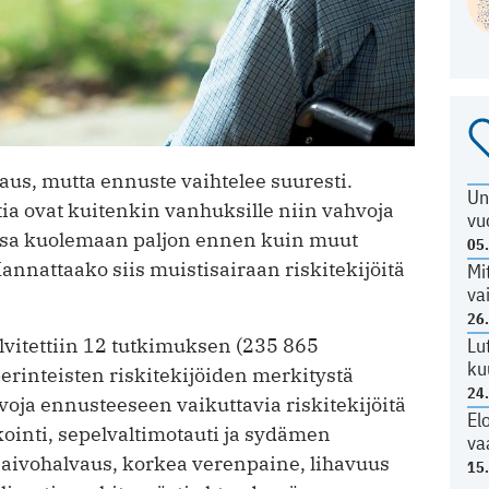
us, mutta ennuste vaihtelee suuresti.
Un
a ovat kuitenkin vanhuksille niin vahvoja
vu
jansa kuolemaan paljon ennen kuin muut
05
annattaako siis muistisairaan riskitekijöitä
Mi
va
26
Lu
lvitettiin 12 tutkimuksen (235 865
ku
perinteisten riskitekijöiden merkitystä
24
voja ennusteeseen vaikuttavia riskitekijöitä
El
kointi, sepelvaltimotauti ja sydämen
va
u aivohalvaus, korkea verenpaine, lihavuus
15