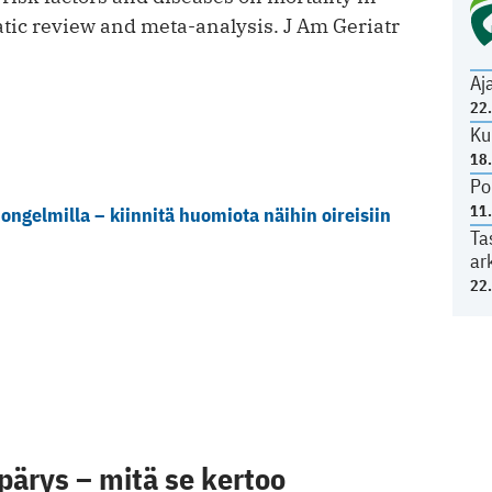
tic review and meta-analysis. J Am Geriatr
Aj
22
Ku
18
Po
11
iongelmilla – kiinnitä huomiota näihin oireisiin
Ta
ar
22
ärys – mitä se kertoo