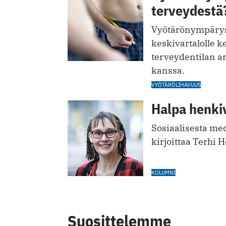
terveydestä
Vyötärönympärys 
keskivartalolle 
terveydentilan a
kanssa.
VYÖTÄRÖLIHAVUUS
Halpa henki
Sosiaalisesta med
kirjoittaa Terhi 
KOLUMNI
Suosittelemme