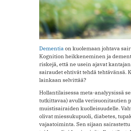
Dementia
on kuolemaan johtava saira
Kognition heikkeneminen ja dementi
riskejä, että ne usein ajavat kanta
sairaudet ehtivät tehdä tehtävänsä. K
lainkaan selvittää?
Hollantilaisessa meta-analyysissä se
tutkittavaa) avulla verisuonitautien 
muistisairaiden ­kuolleisuudelle. Vah
olivat miessukupuoli, diabetes, tupa
vajaatoiminta. Sen sijaan sairastett