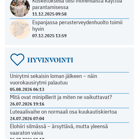
Kosketuksella olisi monenlaista käyttöä
parantamisessa
11.12.2025 09:58
Espanjassa perusterveydenhuolto toimii
hyvin
07.12.2025 13:59
HYVINVOINTI
Unirytmi sekaisin loman jälkeen – näin
vuorokausirytmi palautuu
05.08.2026 06:13
Mitä ovat minipillerit ja miten ne vaikuttavat?
26.07.2026 19:16
Luteaalivaihe on normaali osa kuukautiskiertoa
24.07.2026 07:04
Elohiiri silmässä – ärsyttävä, mutta yleensä
vaaraton vaiva