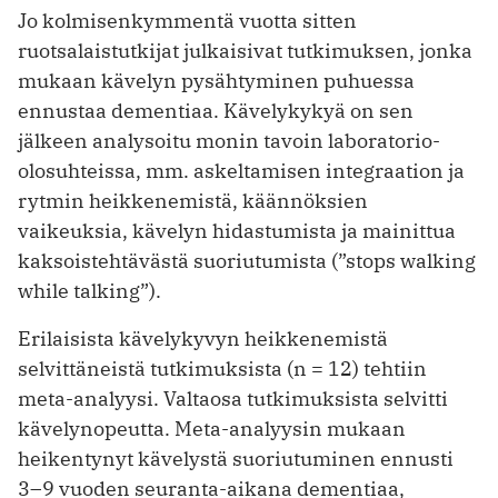
Jo kolmisenkymmentä vuotta sitten
ruotsalaistutkijat julkaisivat tutkimuksen, jonka
mukaan kävelyn pysähtyminen puhuessa
ennustaa dementiaa. Kävelykykyä on sen
jälkeen analysoitu monin tavoin laboratorio-
olosuhteissa, mm. askeltamisen integraation ja
rytmin heikkenemistä, käännöksien
vaikeuksia, kävelyn hidastumista ja mainittua
kaksoistehtävästä suoriutumista (”stops walking
while talking”).
Erilaisista kävelykyvyn heikkenemistä
selvittäneistä tutkimuksista (n = 12) tehtiin
meta-analyysi. Valtaosa tutkimuksista selvitti
kävelynopeutta. Meta-analyysin mukaan
heikentynyt kävelystä suoriutuminen ennusti
3–9 vuoden seuranta-aikana dementiaa,