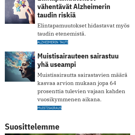
vähentävät Alzheimerin
taudin riskiä
Elintapamuutokset hidastavat myös
taudin etenemistä.
ALZHEIMERIN TAUTI
Muistisairauteen sairastuu
yhä useampi
Muistisairautta sairastavien määrä
kasvaa arvion mukaan jopa 64
prosenttia tulevien vajaan kahden
vuosikymmenen aikana.
MUISTISAIRAUS
Suosittelemme