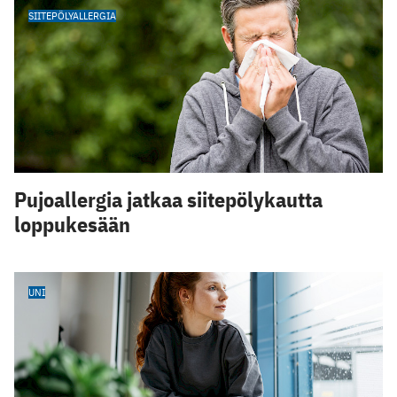
SIITEPÖLYALLERGIA
Pujoallergia jatkaa siitepölykautta
loppukesään
UNI