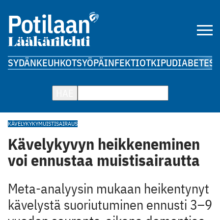
SYDÄN
KEUHKOT
SYÖPÄ
INFEKTIOT
KIPU
DIABETES
A
HAE
KÄVELYKYKY
MUISTISAIRAUS
Kävelykyvyn heikkeneminen
voi ennustaa muistisairautta
Meta-analyysin mukaan heikentynyt
kävelystä suoriutuminen ennusti 3–9