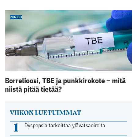
PUNKKI
Borrelioosi, TBE ja punkkirokote – mitä
niistä pitää tietää?
VIIKON LUETUIMMAT
1
Dyspepsia tarkoittaa ylävatsaoireita