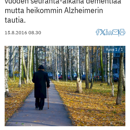
vuoden seuranta-aikana dementiaa
mutta heikommin Alzheimerin
tautia.
15.8.2016 08.30
Kuva 1 / 1