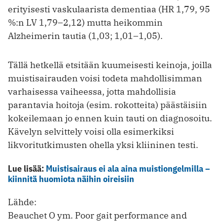
erityisesti vaskulaarista dementiaa (HR 1,79, 95
%:n LV 1,79–2,12) mutta heikommin
Alzheimerin tautia (1,03; 1,01–1,05).
Tällä hetkellä etsitään kuumeisesti keinoja, joilla
muistisairauden voisi todeta mahdollisimman
varhaisessa vaiheessa, jotta mahdollisia
parantavia hoitoja (esim. rokotteita) päästäisiin
kokeilemaan jo ennen kuin tauti on diagnosoitu.
Kävelyn selvittely voisi olla esimerkiksi
likvoritutkimusten ohella yksi kliininen testi.
Lue lisää:
Muistisairaus ei ala aina muistiongelmilla –
kiinnitä huomiota näihin oireisiin
Lähde:
Beauchet O ym. Poor gait performance and