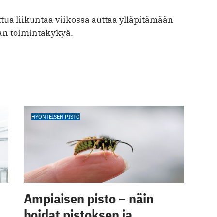
ttua liikuntaa viikossa auttaa ylläpitämään
an toimintakykyä.
HYÖNTEISEN PISTO
Ampiaisen pisto – näin
hoidat pistoksen ja