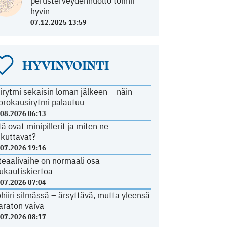
perusterveydenhuolto toimii
hyvin
07.12.2025 13:59
HYVINVOINTI
irytmi sekaisin loman jälkeen – näin
orokausirytmi palautuu
.08.2026 06:13
tä ovat minipillerit ja miten ne
ikuttavat?
.07.2026 19:16
teaalivaihe on normaali osa
ukautiskiertoa
.07.2026 07:04
ohiiri silmässä – ärsyttävä, mutta yleensä
araton vaiva
.07.2026 08:17