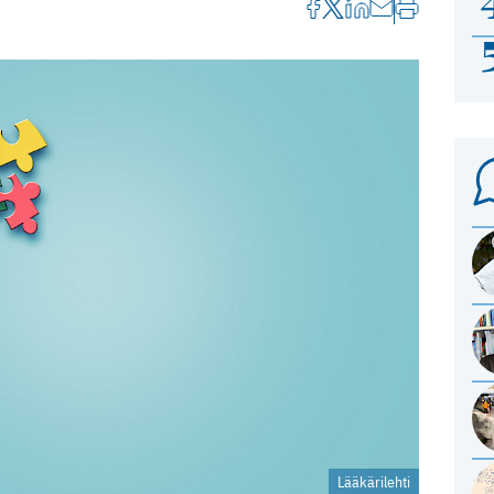
Lääkärilehti