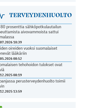
TERVEYDENHUOLTO
i 80 prosenttia sähköpotkulautailun
heuttamista aivovammoista sattui
malassa
.07.2026 10:39
iden oireiden vuoksi suomalaiset
nevät lääkäriin
.05.2026 08:52
omalaisen tehohoidon tulokset ovat
viä
.12.2025 08:19
panjassa perusterveydenhuolto toimii
vin
.12.2025 13:59