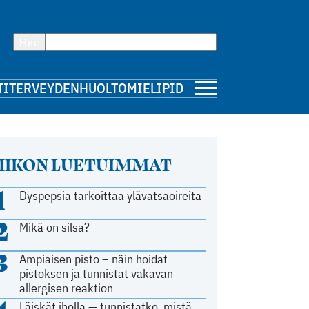
Hae
TI
TERVEYDENHUOLTO
MIELIPIDE
IIKON LUETUIMMAT
1
Dyspepsia tarkoittaa ylävatsaoireita
2
Mikä on silsa?
3
Ampiaisen pisto – näin hoidat
pistoksen ja tunnistat vakavan
allergisen reaktion
Läiskät iholla — tunnistatko, mistä