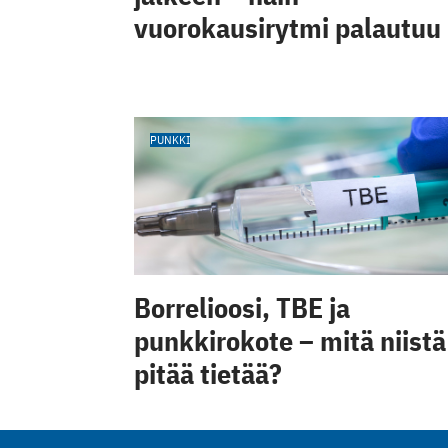
vuorokausirytmi palautuu
PUNKKI
Borrelioosi, TBE ja
punkkirokote – mitä niistä
pitää tietää?