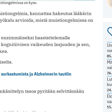
uistiongelmissa on kyse.
i muistiongelmia, kannattaa hakeutua lääkärin
 työkalu arvioida, mistä muistiongelmissa on
ii ensimmäiseksi haastattelemalla
 kognitiivisen vaikeuden laajuuden ja sen,
Un
vu
kea.
05
selta.
Mi
va
26
n surkastumista ja Alzheimerin tautiin
Lu
ku
24
nkäsittelyn tasoa pyritään selvittämään
El
va
15