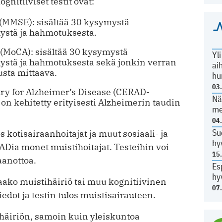
nitiiviset testit ovat:
(MMSE): sisältää 30 kysymystä
elystä ja hahmotuksesta.
(MoCA): sisältää 30 kysymystä
Yl
elystä ja hahmotuksesta sekä jonkin verran
ai
ta mittaava.
hu
03
try for Alzheimer’s Disease (CERAD-
Nä
a on kehitetty erityisesti Alzheimerin taudin
me
04
Su
kotisairaanhoitajat ja muut sosiaali- ja
hy
ADia monet muistihoitajat. Testeihin voi
15
aanottoa.
Es
hy
taako muistihäiriö tai muu kognitiivinen
07
iedot ja testin tulos muistisairauteen.
häiriön, samoin kuin yleiskuntoa