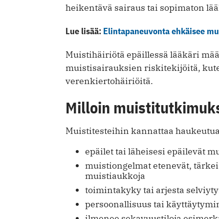
heikentävä sairaus tai sopimaton lää
Lue lisää:
Elintapaneuvonta ehkäisee mui
Muistihäiriötä epäillessä lääkäri mää
muistisairauksien riskitekijöitä, kut
verenkiertohäiriöitä.
Milloin muistitutkimuk
Muistitesteihin kannattaa haukeutua,
epäilet tai läheisesi epäilevät 
muistiongelmat etenevät, tärkeid
muistiaukkoja
toimintakyky tai arjesta selviy
persoonallisuus tai käyttäytym
ilmenee sekavuustiloja esimerki