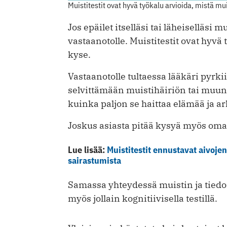
Muistitestit ovat hyvä työkalu arvioida, mistä m
Jos epäilet itselläsi tai läheiselläs
vastaanotolle. Muistitestit ovat hyvä
kyse.
Vastaanotolle tultaessa lääkäri pyrk
selvittämään muistihäiriön tai muun
kuinka paljon se haittaa elämää ja ar
Joskus asiasta pitää kysyä myös omai
Lue lisää:
Muistitestit ennustavat aivoje
sairastumista
Samassa yhteydessä muistin ja tiedo
myös jollain kognitiivisella testillä.