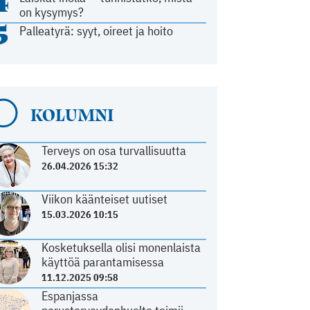
4
on kysymys?
5
Palleatyrä: syyt, oireet ja hoito
KOLUMNI
Terveys on osa turvallisuutta
26.04.2026 15:32
Viikon käänteiset uutiset
15.03.2026 10:15
Kosketuksella olisi monenlaista
käyttöä parantamisessa
11.12.2025 09:58
Espanjassa