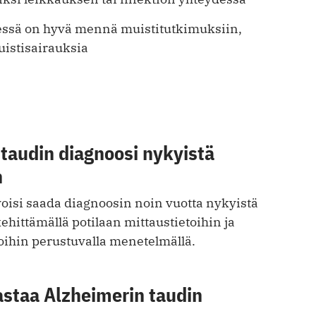
essä on hyvä mennä muistitutkimuksiin,
uistisairauksia
taudin diagnoosi nykyistä
n
 voisi saada diagnoosin noin vuotta nykyistä
hittämällä potilaan mittaustietoihin ja
oihin perustuvalla menetelmällä.
astaa Alzheimerin taudin