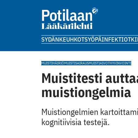
SYDÄN
KEUHKOT
SYÖPÄ
INFEKTIOT
KI
MUISTIHÄIRIÖ
MUISTISAIRAUS
MUISTI
AIVOT
HYVINVOINTI
Muistitesti autt
muistiongelmia
Muistiongelmien kartoittamis
kognitiivisia testejä.