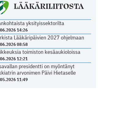
LÄÄKÄRILIITOSTA
ankohtaista yksityissektorilta
.06.2026 14:26
rkista Lääkäripäivien 2027 ohjelmaan
.06.2026 08:58
ikkeuksia toimiston kesäaukioloissa
.06.2026 12:21
savallan presidentti on myöntänyt
kkiatrin arvonimen Päivi Hietaselle
.05.2026 11:49