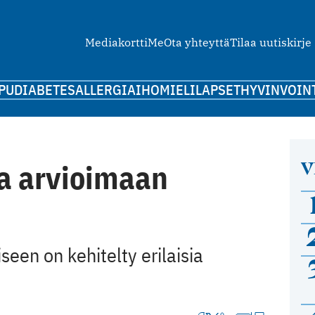
Mediakortti
Me
Ota yhteyttä
Tilaa uutiskirje
PU
DIABETES
ALLERGIA
IHO
MIELI
LAPSET
HYVINVOIN
V
aa arvioimaan
een on kehitelty erilaisia