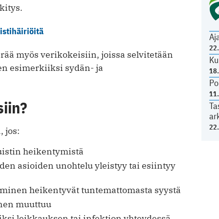
kitys.
stihäiriöitä
Aj
22
rää myös verikokeisiin, joissa selvitetään
Ku
en esimerkiiksi sydän- ja
18
Po
11
siin?
Ta
ar
22
 jos:
muistin heikentymistä
en asioiden unohtelu yleistyy tai esiintyy
tyminen heikentyvät tuntemattomasta syystä
inen muuttuu
ksi leikkauksen tai infektion yhteydessä