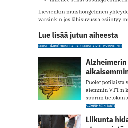
Lievienkin muistiongelmien yhteyd
varsinkin jos lähisuvussa esiintyy m
Lue lisää jutun aiheesta
MUISTIHÄIRIÖ
MUISTISAIRAUS
MUISTI
AIVOT
HYVINVOINTI
Alzheimerin 
aikaisemmi
Puolet potilaista
aiemmin VTT:n ke
suuriin tietokant
ALZHEIMERIN TAUTI
Liikunta hid