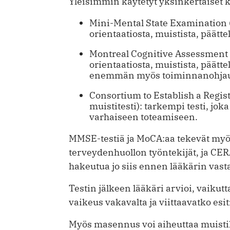
Yleisimmin käytetyt yksinkertaiset kog
Mini-Mental State Examination 
orientaatiosta, muistista, päätt
Montreal Cognitive Assessment 
orientaatiosta, muistista, päätt
enemmän myös toiminnanohjaus
Consortium to Establish a Regis
muistitesti): tarkempi testi, jok
varhaiseen toteamiseen.
MMSE-testiä ja MoCA:aa tekevät myös 
terveydenhuollon työntekijät, ja CER
hakeutua jo siis ennen lääkärin vast
Testin jälkeen lääkäri arvioi, vaikut
vaikeus vakavalta ja viittaavatko esit
Myös masennus voi aiheuttaa muisti