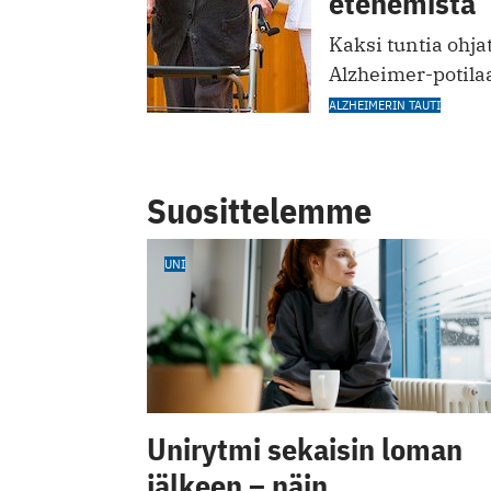
etenemistä
Kaksi tuntia ohja
Alzheimer-potila
ALZHEIMERIN TAUTI
Suosittelemme
UNI
Unirytmi sekaisin loman
jälkeen – näin