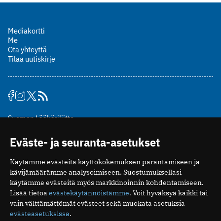
Mediakortti
Me
Ota yhteyttä
Tilaa uutiskirje
Suomen Lääkäriliitto
Mäkelänkatu 2, PL 49
Eväste- ja seuranta-asetukset
00510 Helsinki
puh. (09) 393 091
Käytämme evästeitä käyttökokemuksen parantamiseen ja
toimitus@potilaanlaakarilehti.fi
kävijämäärämme analysoimiseen. Suostumuksellasi
käytämme evästeitä myös markkinoinnin kohdentamiseen.
ISSN 2323-9476
Lisää tietoa
evästekäytännöistämme
. Voit hyväksyä kaikki tai
vain välttämättömät evästeet sekä muokata asetuksia
evästeasetuksissa
.