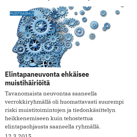
MUISTISAIRAUS
Elintapaneuvonta ehkäisee
muistihäiriöitä
Tavanomaista neuvontaa saaneella
verrokkiryhmällä oli huomattavasti suurempi
riski muistitoimintojen ja tiedonkäsittelyn
heikkenemiseen kuin tehostettua
elintapaohjausta saaneella ryhmällä.
12.3.2015