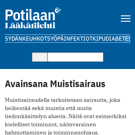
SYDÄN
KEUHKOT
SYÖPÄ
INFEKTIOT
KIPU
DIABETES
A
HAE
Avainsana Muistisairaus
Muistisairaudella tarkoitetaan sairautta, joka
heikentää sekä muistia että muita
tiedonkäsittelyn alueita. Näitä ovat esimerkiksi
kielelliset toiminnot, näönvarainen
hahmottaminen ja toiminnanohjaus.