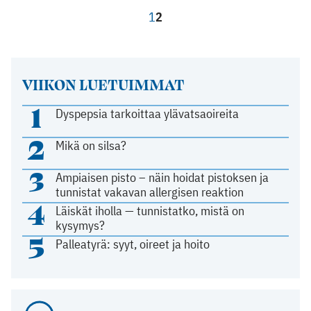
1
2
VIIKON LUETUIMMAT
1
Dyspepsia tarkoittaa ylävatsaoireita
2
Mikä on silsa?
3
Ampiaisen pisto – näin hoidat pistoksen ja
tunnistat vakavan allergisen reaktion
4
Läiskät iholla — tunnistatko, mistä on
kysymys?
5
Palleatyrä: syyt, oireet ja hoito