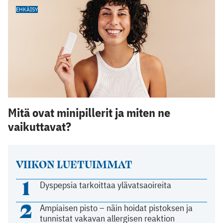
EHKÄISY
Mitä ovat minipillerit ja miten ne
vaikuttavat?
VIIKON LUETUIMMAT
1
Dyspepsia tarkoittaa ylävatsaoireita
2
Ampiaisen pisto – näin hoidat pistoksen ja
tunnistat vakavan allergisen reaktion