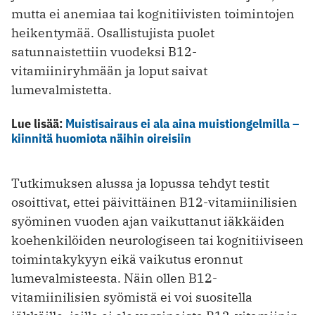
mutta ei anemiaa tai kognitiivisten toimintojen
heikentymää. Osallistujista puolet
satunnaistettiin vuodeksi B12-
vitamiiniryhmään ja loput saivat
lumevalmistetta.
Lue lisää:
Muistisairaus ei ala aina muistiongelmilla –
kiinnitä huomiota näihin oireisiin
Tutkimuksen alussa ja lopussa tehdyt testit
osoittivat, ettei päivittäinen B12-vitamiinilisien
syöminen vuoden ajan vaikuttanut iäkkäiden
koehenkilöiden neurologiseen tai kognitiiviseen
toimintakykyyn eikä vaikutus eronnut
lumevalmisteesta. Näin ollen B12-
vitamiinilisien syömistä ei voi suositella