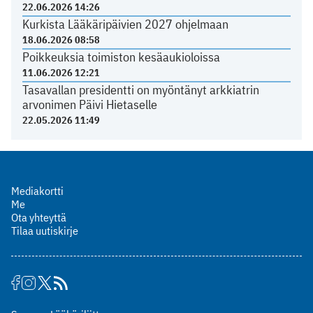
22.06.2026 14:26
Kurkista Lääkäripäivien 2027 ohjelmaan
18.06.2026 08:58
Poikkeuksia toimiston kesäaukioloissa
11.06.2026 12:21
Tasavallan presidentti on myöntänyt arkkiatrin
arvonimen Päivi Hietaselle
22.05.2026 11:49
Mediakortti
Me
Ota yhteyttä
Tilaa uutiskirje