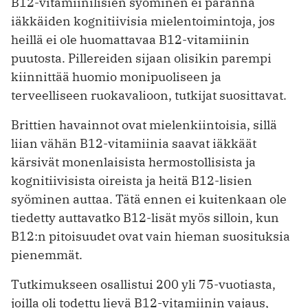
B12-vitamiinilisien syöminen ei paranna
iäkkäiden kognitiivisia mielentoimintoja, jos
heillä ei ole huomattavaa B12-vitamiinin
puutosta. Pillereiden sijaan olisikin parempi
kiinnittää huomio monipuoliseen ja
terveelliseen ruokavalioon, tutkijat suosittavat.
Brittien havainnot ovat mielenkiintoisia, sillä
liian vähän B12-vitamiinia saavat iäkkäät
kärsivät monenlaisista hermostollisista ja
kognitiivisista oireista ja heitä B12-lisien
syöminen auttaa. Tätä ennen ei kuitenkaan ole
tiedetty auttavatko B12-lisät myös silloin, kun
B12:n pitoisuudet ovat vain hieman suosituksia
pienemmät.
Tutkimukseen osallistui 200 yli 75-vuotiasta,
joilla oli todettu lievä B12-vitamiinin vajaus,