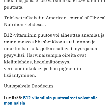
iäkkäille, joilla ei ole varsinaista B12-vitamiinin
puutosta.
Tulokset julkaistiin American Journal of Clinical
Nutrition -lehdessä.
B12-vitamiinin puutos voi aiheuttaa anemiaa ja
muun muassa lihasheikkoutta tai tunnon ja
muistin häiriöitä, jotka saattavat myös jäädä
pysyviksi. Harvinaisempia oireita ovat
kielitulehdus, hedelmättömyys.
verisuonitukokset ja ihon pigmentin
lisääntyminen.
Uutispalvelu Duodecim
Lue lisää:
B12-vitamiinin puutosoireet voivat olla
moninaisia