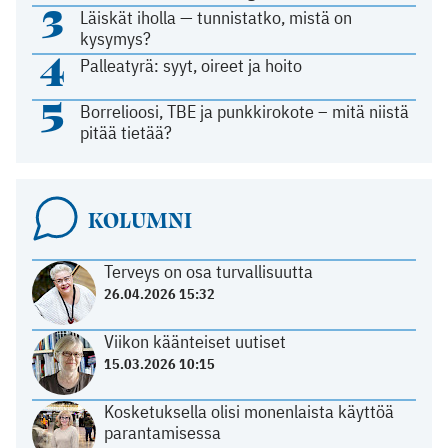
3
Läiskät iholla — tunnistatko, mistä on
kysymys?
4
Palleatyrä: syyt, oireet ja hoito
5
Borrelioosi, TBE ja punkkirokote – mitä niistä
pitää tietää?
KOLUMNI
Terveys on osa turvallisuutta
26.04.2026 15:32
Viikon käänteiset uutiset
15.03.2026 10:15
Kosketuksella olisi monenlaista käyttöä
parantamisessa