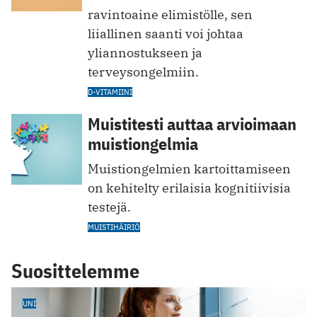
ravintoaine elimistölle, sen
liiallinen saanti voi johtaa
yliannostukseen ja
terveysongelmiin.
D-VITAMIINI
Muistitesti auttaa arvioimaan
muistiongelmia
Muistiongelmien kartoittamiseen
on kehitelty erilaisia kognitiivisia
testejä.
MUISTIHÄIRIÖ
Suosittelemme
UNI