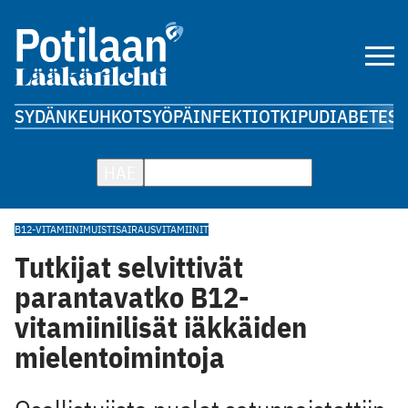
SYDÄN
KEUHKOT
SYÖPÄ
INFEKTIOT
KIPU
DIABETES
A
HAE
B12-VITAMIINI
MUISTISAIRAUS
VITAMIINIT
Tutkijat selvittivät
parantavatko B12-
vitamiinilisät iäkkäiden
mielentoimintoja