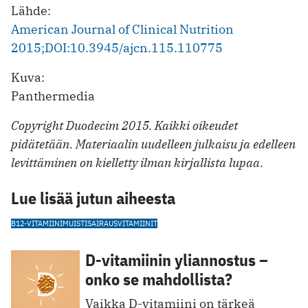
Lähde:
American Journal of Clinical Nutrition
2015;DOI:10.3945/ajcn.115.110775
Kuva:
Panthermedia
Copyright Duodecim 2015. Kaikki oikeudet
pidätetään. Materiaalin uudelleen julkaisu ja edelleen
levittäminen on kielletty ilman kirjallista lupaa.
Lue lisää jutun aiheesta
B12-VITAMIINI
MUISTISAIRAUS
VITAMIINIT
D-vitamiinin yliannostus –
onko se mahdollista?
Vaikka D-vitamiini on tärkeä