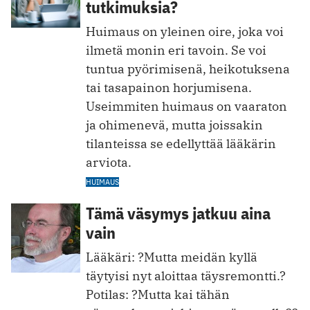
tutkimuksia?
Huimaus on yleinen oire, joka voi
ilmetä monin eri tavoin. Se voi
tuntua pyörimisenä, heikotuksena
tai tasapainon horjumisena.
Useimmiten huimaus on vaaraton
ja ohimenevä, mutta joissakin
tilanteissa se edellyttää lääkärin
arviota.
HUIMAUS
Tämä väsymys jatkuu aina
vain
Lääkäri: ?Mutta meidän kyllä
täytyisi nyt aloittaa täysremontti.?
Potilas: ?Mutta kai tähän