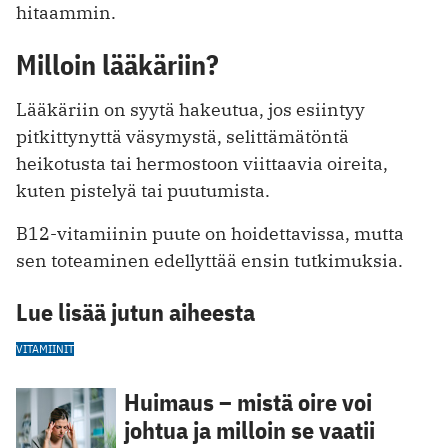
hitaammin.
Milloin lääkäriin?
Lääkäriin on syytä hakeutua, jos esiintyy
pitkittynyttä väsymystä, selittämätöntä
heikotusta tai hermostoon viittaavia oireita,
kuten pistelyä tai puutumista.
B12-vitamiinin puute on hoidettavissa, mutta
sen toteaminen edellyttää ensin tutkimuksia.
Lue lisää jutun aiheesta
VITAMIINIT
Huimaus – mistä oire voi
johtua ja milloin se vaatii