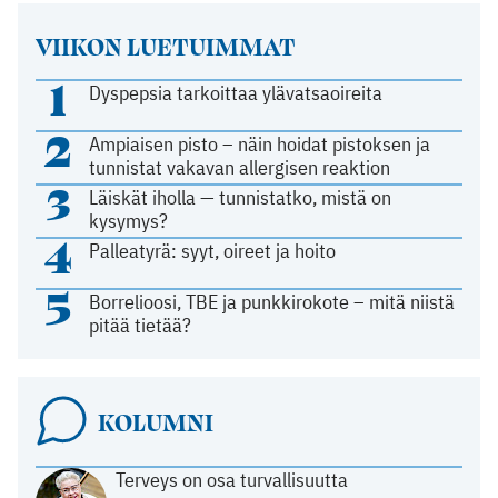
VIIKON LUETUIMMAT
1
Dyspepsia tarkoittaa ylävatsaoireita
2
Ampiaisen pisto – näin hoidat pistoksen ja
tunnistat vakavan allergisen reaktion
3
Läiskät iholla — tunnistatko, mistä on
kysymys?
4
Palleatyrä: syyt, oireet ja hoito
5
Borrelioosi, TBE ja punkkirokote – mitä niistä
pitää tietää?
KOLUMNI
Terveys on osa turvallisuutta