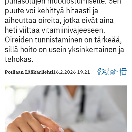
punasolujen muodostumiselle. Sen
puute voi kehittyä hitaasti ja
aiheuttaa oireita, jotka eivät aina
heti viittaa vitamiinivajeeseen.
Oireiden tunnistaminen on tärkeää,
sillä hoito on usein yksinkertainen ja
tehokas.
Potilaan Lääkärilehti
16.2.2026 19.21