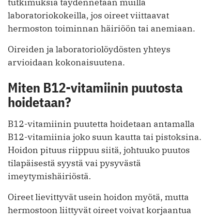
tutkimuksia täydennetään muilla
laboratoriokokeilla, jos oireet viittaavat
hermoston toiminnan häiriöön tai anemiaan.
Oireiden ja laboratoriolöydösten yhteys
arvioidaan kokonaisuutena.
Miten B12-vitamiinin puutosta
hoidetaan?
B12-vitamiinin puutetta hoidetaan antamalla
B12-vitamiinia joko suun kautta tai pistoksina.
Hoidon pituus riippuu siitä, johtuuko puutos
tilapäisestä syystä vai pysyvästä
imeytymishäiriöstä.
Oireet lievittyvät usein hoidon myötä, mutta
hermostoon liittyvät oireet voivat korjaantua