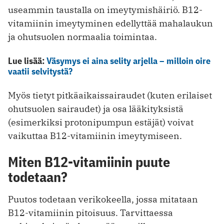
useammin taustalla on imeytymishäiriö. B12-
vitamiinin imeytyminen edellyttää mahalaukun
ja ohutsuolen normaalia toimintaa.
Lue lisää:
Väsymys ei aina selity arjella – milloin oire
vaatii selvitystä?
Myös tietyt pitkäaikaissairaudet (kuten erilaiset
ohutsuolen sairaudet) ja osa lääkityksistä
(esimerkiksi protonipumpun estäjät) voivat
vaikuttaa B12-vitamiinin imeytymiseen.
Miten B12-vitamiinin puute
todetaan?
Puutos todetaan verikokeella, jossa mitataan
B12-vitamiinin pitoisuus. Tarvittaessa