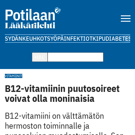
SYDÄN
KEUHKOT
SYÖPÄ
INFEKTIOT
KIPU
DIABETES
A
HAE
VITAMIINIT
B12-vitamiinin puutosoireet
voivat olla moninaisia
B12-vitamiini on välttämätön
hermoston toiminnalle ja