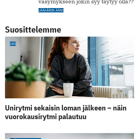
väsymykseen jokin syy täytyy olla??
LÄÄKÄRIN ÄÄNI
Suosittelemme
UNI
Unirytmi sekaisin loman jälkeen – näin
vuorokausirytmi palautuu