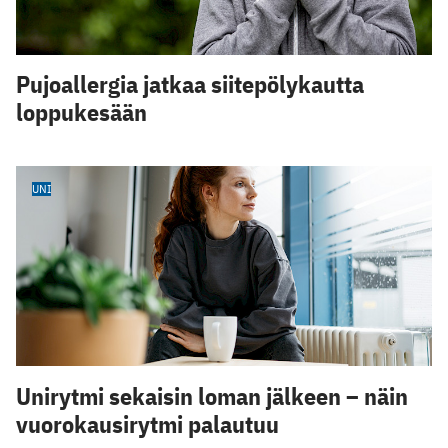
Pujoallergia jatkaa siitepölykautta
loppukesään
UNI
Unirytmi sekaisin loman jälkeen – näin
vuorokausirytmi palautuu