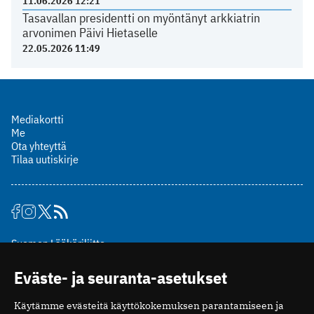
11.06.2026 12:21
Tasavallan presidentti on myöntänyt arkkiatrin
arvonimen Päivi Hietaselle
22.05.2026 11:49
Mediakortti
Me
Ota yhteyttä
Tilaa uutiskirje
Suomen Lääkäriliitto
Mäkelänkatu 2, PL 49
Eväste- ja seuranta-asetukset
00510 Helsinki
puh. (09) 393 091
Käytämme evästeitä käyttökokemuksen parantamiseen ja
toimitus@potilaanlaakarilehti.fi