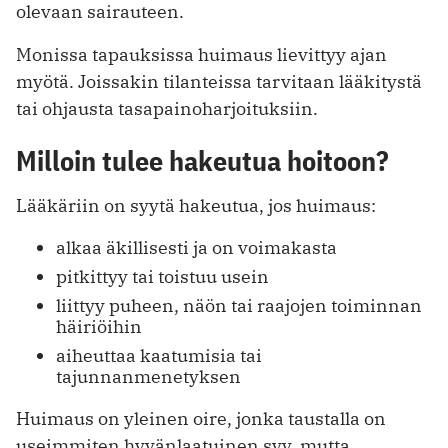
olevaan sairauteen.
Monissa tapauksissa huimaus lievittyy ajan
myötä. Joissakin tilanteissa tarvitaan lääkitystä
tai ohjausta tasapainoharjoituksiin.
Milloin tulee hakeutua hoitoon?
Lääkäriin on syytä hakeutua, jos huimaus:
alkaa äkillisesti ja on voimakasta
pitkittyy tai toistuu usein
liittyy puheen, näön tai raajojen toiminnan
häiriöihin
aiheuttaa kaatumisia tai
tajunnanmenetyksen
Huimaus on yleinen oire, jonka taustalla on
useimmiten hyvänlaatuinen syy, mutta