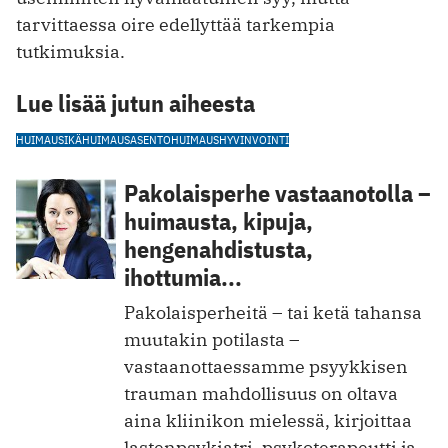
tarvittaessa oire edellyttää tarkempia
tutkimuksia.
Lue lisää jutun aiheesta
HUIMAUS
IKÄHUIMAUS
ASENTOHUIMAUS
HYVINVOINTI
Pakolaisperhe vastaanotolla –
huimausta, kipuja,
hengenahdistusta,
ihottumia...
Pakolaisperheitä – tai ketä tahansa
muutakin potilasta –
vastaanottaessamme psyykkisen
trauman mahdollisuus on oltava
aina kliinikon mielessä, kirjoittaa
lastenpsykiatri, psykoterapeutti ja