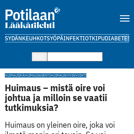
SYDÄN
KEUHKOT
SYÖPÄ
INFEKTIOT
KIPU
DIABETES
A
HAE
HUIMAUS
IKÄHUIMAUS
ASENTOHUIMAUS
HYVINVOINTI
Huimaus – mistä oire voi
johtua ja milloin se vaatii
tutkimuksia?
Huimaus on yleinen oire, joka voi