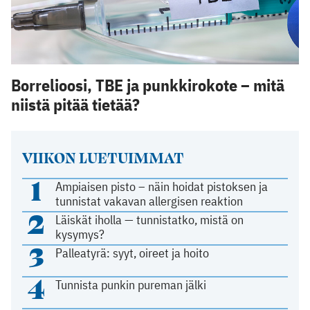
Borrelioosi, TBE ja punkkirokote – mitä
niistä pitää tietää?
VIIKON LUETUIMMAT
1
Ampiaisen pisto – näin hoidat pistoksen ja
tunnistat vakavan allergisen reaktion
2
Läiskät iholla — tunnistatko, mistä on
kysymys?
3
Palleatyrä: syyt, oireet ja hoito
4
Tunnista punkin pureman jälki