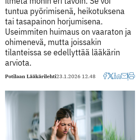
ilmetä monin eri tavoin. Se voi
tuntua pyörimisenä, heikotuksena
tai tasapainon horjumisena.
Useimmiten huimaus on vaaraton ja
ohimenevä, mutta joissakin
tilanteissa se edellyttää lääkärin
arviota.
Potilaan Lääkärilehti
23.1.2026 12.48