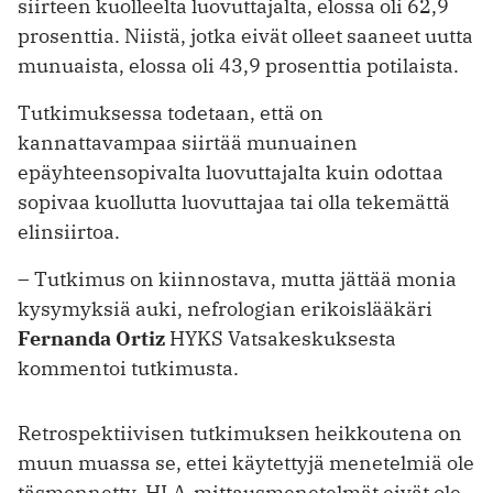
siirteen kuolleelta luovuttajalta, elossa oli 62,9
prosenttia. Niistä, jotka eivät olleet saaneet uutta
munuaista, elossa oli 43,9 prosenttia potilaista.
Tutkimuksessa todetaan, että on
kannattavampaa siirtää munuainen
epäyhteensopivalta luovuttajalta kuin odottaa
sopivaa kuollutta luovuttajaa tai olla tekemättä
elinsiirtoa.
– Tutkimus on kiinnostava, mutta jättää monia
kysymyksiä auki, nefrologian erikoislääkäri
Fernanda Ortiz
HYKS Vatsakeskuksesta
kommentoi tutkimusta.
Retrospektiivisen tutkimuksen heikkoutena on
muun muassa se, ettei käytettyjä menetelmiä ole
täsmennetty. HLA-mittausmenetelmät eivät ole