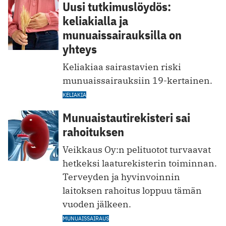
Uusi tutkimuslöydös:
keliakialla ja
munuaissairauksilla on
yhteys
Keliakiaa sairastavien riski
munuaissairauksiin 19-kertainen.
KELIAKIA
Munuaistautirekisteri sai
rahoituksen
Veikkaus Oy:n pelituotot turvaavat
hetkeksi laaturekisterin toiminnan.
Terveyden ja hyvinvoinnin
laitoksen rahoitus loppuu tämän
vuoden jälkeen.
MUNUAISSAIRAUS