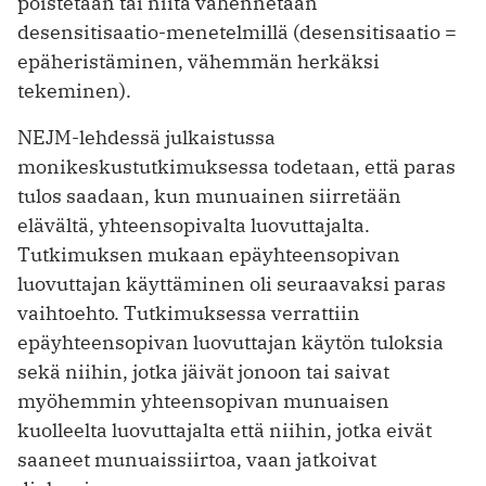
poistetaan tai niitä vähennetään
desensitisaatio-menetelmillä (desensitisaatio =
epäheristäminen, vähemmän herkäksi
tekeminen).
NEJM-lehdessä julkaistussa
monikeskustutkimuksessa todetaan, että paras
tulos saadaan, kun munuainen siirretään
elävältä, yhteensopivalta luovuttajalta.
Tutkimuksen mukaan epäyhteensopivan
luovuttajan käyttäminen oli seuraavaksi paras
vaihtoehto. Tutkimuksessa verrattiin
epäyhteensopivan luovuttajan käytön tuloksia
sekä niihin, jotka jäivät jonoon tai saivat
myöhemmin yhteensopivan munuaisen
kuolleelta luovuttajalta että niihin, jotka eivät
saaneet munuaissiirtoa, vaan jatkoivat