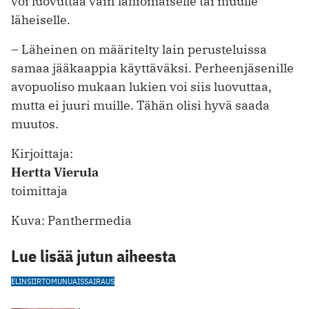
voi luovuttaa vain lähiomaiselle tai muulle
läheiselle.
– Läheinen on määritelty lain perusteluissa
samaa jääkaappia käyttäväksi. Perheenjäsenille
avopuoliso mukaan lukien voi siis luovuttaa,
mutta ei juuri muille. Tähän olisi hyvä saada
muutos.
Kirjoittaja:
Hertta Vierula
toimittaja
Kuva: Panthermedia
Lue lisää jutun aiheesta
ELINSIIRTO
MUNUAISSAIRAUS