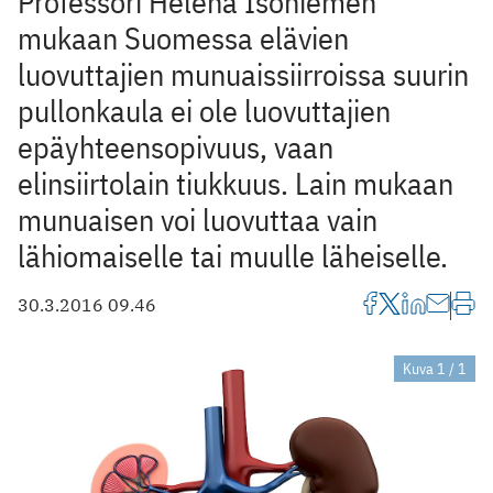
Professori Helena Isoniemen
mukaan Suomessa elävien
luovuttajien munuaissiirroissa suurin
pullonkaula ei ole luovuttajien
epäyhteensopivuus, vaan
elinsiirtolain tiukkuus. Lain mukaan
munuaisen voi luovuttaa vain
lähiomaiselle tai muulle läheiselle.
30.3.2016 09.46
Kuva 1 / 1