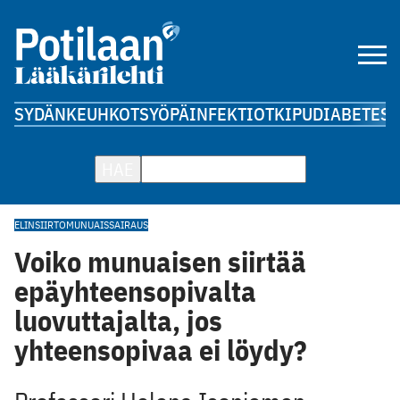
SYDÄN
KEUHKOT
SYÖPÄ
INFEKTIOT
KIPU
DIABETES
A
HAE
ELINSIIRTO
MUNUAISSAIRAUS
Voiko munuaisen siirtää
epäyhteensopivalta
luovuttajalta, jos
yhteensopivaa ei löydy?