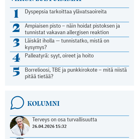
1
Dyspepsia tarkoittaa ylävatsaoireita
2
Ampiaisen pisto – näin hoidat pistoksen ja
tunnistat vakavan allergisen reaktion
3
Läiskät iholla — tunnistatko, mistä on
kysymys?
4
Palleatyrä: syyt, oireet ja hoito
5
Borrelioosi, TBE ja punkkirokote – mitä niistä
pitää tietää?
KOLUMNI
Terveys on osa turvallisuutta
26.04.2026 15:32