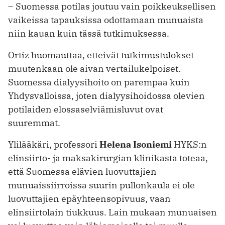
– Suomessa potilas joutuu vain poikkeuksellisen
vaikeissa tapauksissa odottamaan munuaista
niin kauan kuin tässä tutkimuksessa.
Ortiz huomauttaa, etteivät tutkimustulokset
muutenkaan ole aivan vertailukelpoiset.
Suomessa dialyysihoito on parempaa kuin
Yhdysvalloissa, joten dialyysihoidossa olevien
potilaiden elossaselviämisluvut ovat
suuremmat.
Ylilääkäri, professori
Helena Isoniemi
HYKS:n
elinsiirto- ja maksakirurgian klinikasta toteaa,
että Suomessa elävien luovuttajien
munuaissiirroissa suurin pullonkaula ei ole
luovuttajien epäyhteensopivuus, vaan
elinsiirtolain tiukkuus. Lain mukaan munuaisen