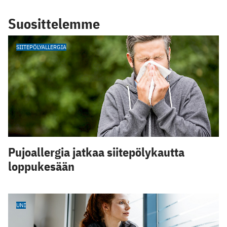
Suosittelemme
SIITEPÖLYALLERGIA
Pujoallergia jatkaa siitepölykautta
loppukesään
UNI