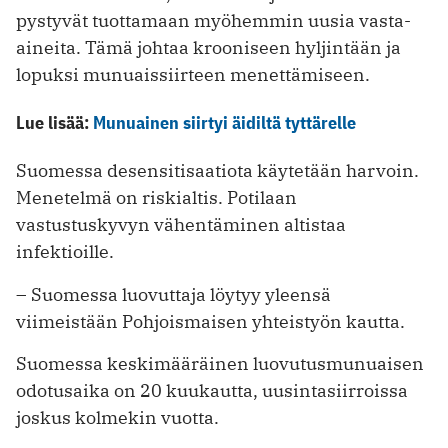
pystyvät tuottamaan myöhemmin uusia vasta-
aineita. Tämä johtaa krooniseen hyljintään ja
lopuksi munuaissiirteen menettämiseen.
Lue lisää:
Munuainen siirtyi äidiltä tyttärelle
Suomessa desensitisaatiota käytetään harvoin.
Menetelmä on riskialtis. Potilaan
vastustuskyvyn vähentäminen altistaa
infektioille.
– Suomessa luovuttaja löytyy yleensä
viimeistään Pohjoismaisen yhteistyön kautta.
Suomessa keskimääräinen luovutusmunuaisen
odotusaika on 20 kuukautta, uusintasiirroissa
joskus kolmekin vuotta.