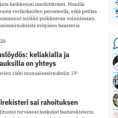
nta heikkenisi merkittävästi. Monilla
vasta verikokeiden perusteella, eikä potilas
huomannut mitään poikkeavaa voinnissaan.
issairauksista erityisen haastavia
.
026
slöydös: keliakialla ja
auksilla on yhteys
tavien riski munuaissairauksiin 19-
rekisteri sai rahoituksen
ituotot turvaavat hetkeksi laaturekisterin