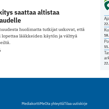
itys saattaa altistaa
Aj
audelle
22
udesta huolimatta tutkijat uskovat, että
Ku
18
i lopettaa lääkkeiden käytön ja välttyä
Po
eiltä.
11
6
Ta
ar
22
Mediakortti
Me
Ota yhteyttä
Tilaa uutiskirje