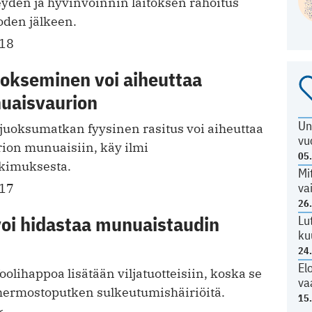
yden ja hyvinvoinnin laitoksen rahoitus
den jälkeen.
018
uokseminen voi aiheuttaa
uaisvaurion
Un
 juoksumatkan fyysinen rasitus voi aiheuttaa
vu
ion munuaisiin, käy ilmi
05
tkimuksesta.
Mi
va
017
26
voi hidastaa munuaistaudin
Lu
ku
24
El
olihappoa lisätään viljatuotteisiin, koska se
va
hermostoputken sulkeutumishäiriöitä.
15