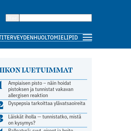
Hae
TI
TERVEYDENHUOLTO
MIELIPIDE
IIKON LUETUIMMAT
1
Ampiaisen pisto – näin hoidat
pistoksen ja tunnistat vakavan
allergisen reaktion
2
Dyspepsia tarkoittaa ylävatsaoireita
3
Läiskät iholla — tunnistatko, mistä
on kysymys?
Palleatyrä: syyt, oireet ja hoito