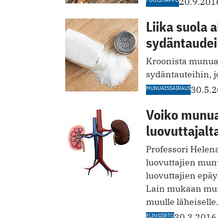
20.9.201
Liika suola 
sydäntaudei
Kroonista munuai
sydäntauteihin, j
MUNUAISSAIRAUS
30.5.
Voiko munua
luovuttajalt
Professori Hele
luovuttajien munu
luovuttajien epäy
Lain mukaan munu
muulle läheiselle
ELINSIIRTO
30.3.2016