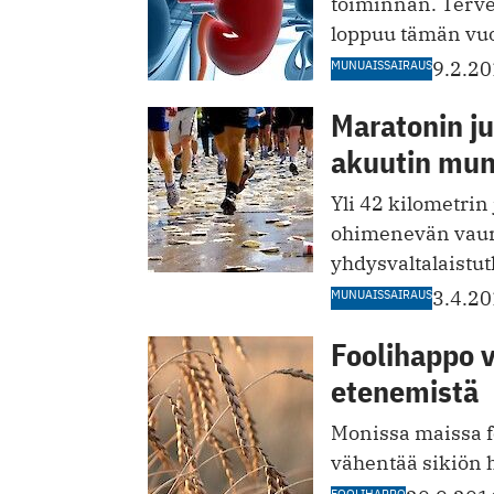
toiminnan. Terve
loppuu tämän vuo
MUNUAISSAIRAUS
9.2.2
Maratonin j
akuutin mun
Yli 42 kilometrin
ohimenevän vaur
yhdysvaltalaistu
MUNUAISSAIRAUS
3.4.2
Foolihappo 
etenemistä
Monissa maissa fo
vähentää sikiön 
FOOLIHAPPO