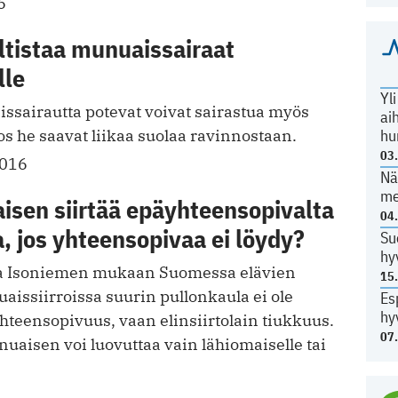
6
altistaa munuaissairaat
lle
Yl
ssairautta potevat voivat sairastua myös
ai
hu
os he saavat liikaa suolaa ravinnostaan.
03
2016
Nä
me
isen siirtää epäyhteensopivalta
04
a, jos yhteensopivaa ei löydy?
Su
hy
na Isoniemen mukaan Suomessa elävien
15
aissiirroissa suurin pullonkaula ei ole
Es
hy
hteensopivuus, vaan elinsiirtolain tiukkuus.
07
aisen voi luovuttaa vain lähiomaiselle tai
.