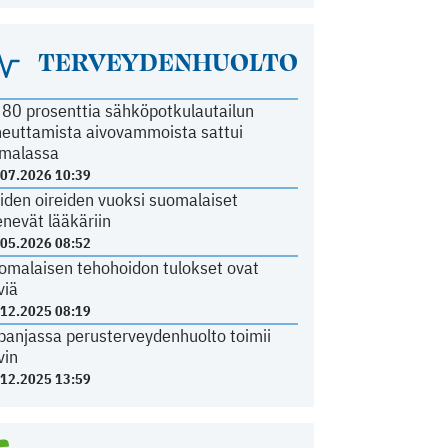
TERVEYDENHUOLTO
i 80 prosenttia sähköpotkulautailun
heuttamista aivovammoista sattui
malassa
.07.2026 10:39
iden oireiden vuoksi suomalaiset
nevät lääkäriin
.05.2026 08:52
omalaisen tehohoidon tulokset ovat
viä
.12.2025 08:19
panjassa perusterveydenhuolto toimii
vin
.12.2025 13:59