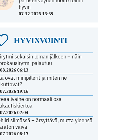
perusterveydenhuolto toimii
hyvin
07.12.2025 13:59
HYVINVOINTI
irytmi sekaisin loman jälkeen – näin
orokausirytmi palautuu
.08.2026 06:13
tä ovat minipillerit ja miten ne
ikuttavat?
.07.2026 19:16
teaalivaihe on normaali osa
ukautiskiertoa
.07.2026 07:04
ohiiri silmässä – ärsyttävä, mutta yleensä
araton vaiva
.07.2026 08:17