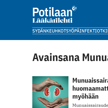
SYDÄN
KEUHKOT
SYÖPÄ
INFEKTIOT
KI
Avainsana Munu
Munuaissair
huomaamatta 
myöhään
Munuaissairaudet