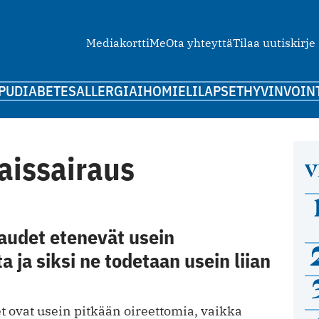
Mediakortti
Me
Ota yhteyttä
Tilaa uutiskirje
PU
DIABETES
ALLERGIA
IHO
MIELI
LAPSET
HYVINVOIN
aissairaus
V
audet etenevät usein
ja siksi ne todetaan usein liian
 ovat usein pitkään oireettomia, vaikka