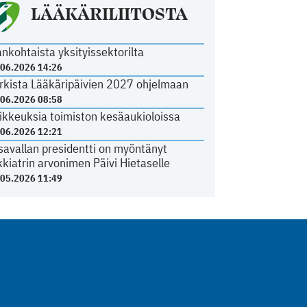
LÄÄKÄRILIITOSTA
ankohtaista yksityissektorilta
.06.2026 14:26
rkista Lääkäripäivien 2027 ohjelmaan
.06.2026 08:58
ikkeuksia toimiston kesäaukioloissa
.06.2026 12:21
savallan presidentti on myöntänyt
kkiatrin arvonimen Päivi Hietaselle
.05.2026 11:49