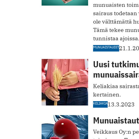
munuaisten toimi
sairaus todetaan 
ole välttämättä 
Tämä tekee munua
tunnistaa ajoissa
MUNUAISTAUDIT
21.1.2
Uusi tutkimu
munuaissair
Keliakiaa sairas
kertainen.
KELIAKIA
13.3.2023
Munuaistauti
Veikkaus Oy:n pel