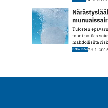
Närästyslääk
munuaissair
Tulosten epävarmu
moni potilas vois
mahdollisilta risk
MAHAHAAVA
26.1.201