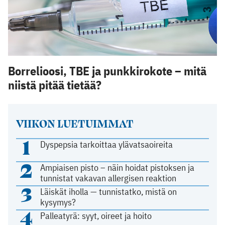
Borrelioosi, TBE ja punkkirokote – mitä
niistä pitää tietää?
VIIKON LUETUIMMAT
1
Dyspepsia tarkoittaa ylävatsaoireita
2
Ampiaisen pisto – näin hoidat pistoksen ja
tunnistat vakavan allergisen reaktion
3
Läiskät iholla — tunnistatko, mistä on
kysymys?
4
Palleatyrä: syyt, oireet ja hoito