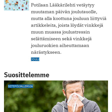
Potilaan Lääkärilehti vetäytyy
muutaman päivän joulutauolle,
mutta alla koottuna jouluun liittyviä
artikkeleita, joista löydät vinkkejä
muun muassa joulustressin
selättämiseen sekä vinkkejä
jouluruokien aiheuttamaan
närästykseen.
JOULU
Suosittelemme
SIITEPÖLYALLERGIA