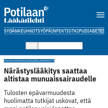
SYDÄN
KEUHKOT
SYÖPÄ
INFEKTIOT
KIPU
DIABETES
A
HAE
MAHAHAAVA
MUNUAISSAIRAUS
NÄRÄSTYS
Närästyslääkitys saattaa
altistaa munuaissairaudelle
Tulosten epävarmuudesta
huolimatta tutkijat uskovat, että