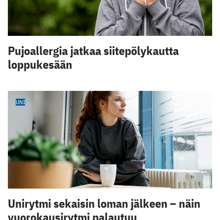
Pujoallergia jatkaa siitepölykautta
loppukesään
UNI
Unirytmi sekaisin loman jälkeen – näin
vuorokausirytmi palautuu