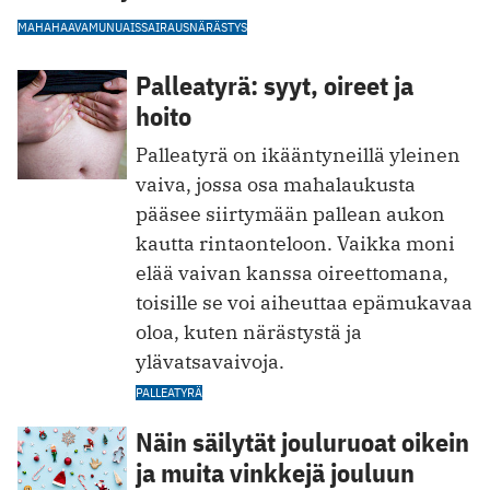
MAHAHAAVA
MUNUAISSAIRAUS
NÄRÄSTYS
Palleatyrä: syyt, oireet ja
hoito
Palleatyrä on ikääntyneillä yleinen
vaiva, jossa osa mahalaukusta
pääsee siirtymään pallean aukon
kautta rintaonteloon. Vaikka moni
elää vaivan kanssa oireettomana,
toisille se voi aiheuttaa epämukavaa
oloa, kuten närästystä ja
ylävatsavaivoja.
PALLEATYRÄ
Näin säilytät jouluruoat oikein
ja muita vinkkejä jouluun