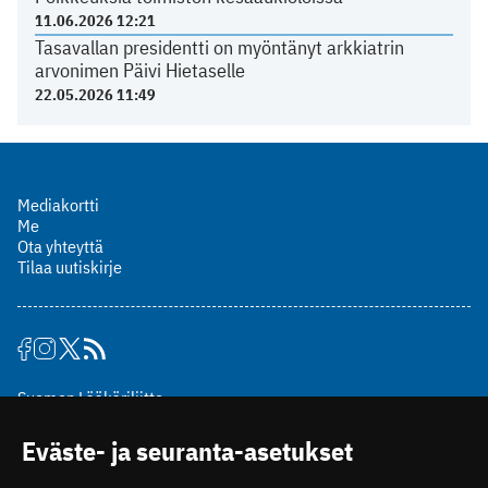
11.06.2026 12:21
Tasavallan presidentti on myöntänyt arkkiatrin
arvonimen Päivi Hietaselle
22.05.2026 11:49
Mediakortti
Me
Ota yhteyttä
Tilaa uutiskirje
Suomen Lääkäriliitto
Mäkelänkatu 2, PL 49
Eväste- ja seuranta-asetukset
00510 Helsinki
puh. (09) 393 091