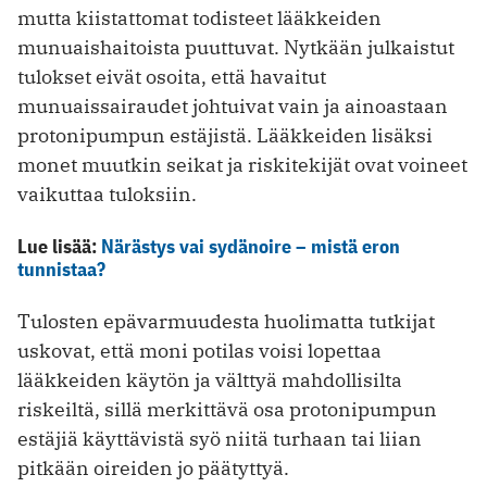
mutta kiistattomat todisteet lääkkeiden
munuaishaitoista puuttuvat. Nytkään julkaistut
tulokset eivät osoita, että havaitut
munuaissairaudet johtuivat vain ja ainoastaan
protonipumpun estäjistä. Lääkkeiden lisäksi
monet muutkin seikat ja riskitekijät ovat voineet
vaikuttaa tuloksiin.
Lue lisää:
Närästys vai sydänoire – mistä eron
tunnistaa?
Tulosten epävarmuudesta huolimatta tutkijat
uskovat, että moni potilas voisi lopettaa
lääkkeiden käytön ja välttyä mahdollisilta
riskeiltä, sillä merkittävä osa protonipumpun
estäjiä käyttävistä syö niitä turhaan tai liian
pitkään oireiden jo päätyttyä.