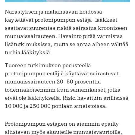
Närästyksen ja mahahaavan hoidossa
käytettävät protonipumpun estäjä -lääkkeet
saattavat suurentaa riskiä sairastua krooniseen
munuaissairauteen. Havainto pitää varmistaa
lisätutkimuksissa, mutta se antaa aiheen välttää
turhia lääkityksiä.
Tuoreen tutkimuksen perusteella
protonipumpun estäjiä käyttävät sairastuvat
munuaissairauteen 20–50 prosenttia
todennäköisemmin kuin samanikäiset, jotka
eivät ole lääkityksellä. Riski havaittiin erillisissä
10 000 ja 250 000 potilaan aineistoissa.
Protonipumpun estäjien on aiemmin epäilty
altistavan myös akuuteille munuaisvaurioille,