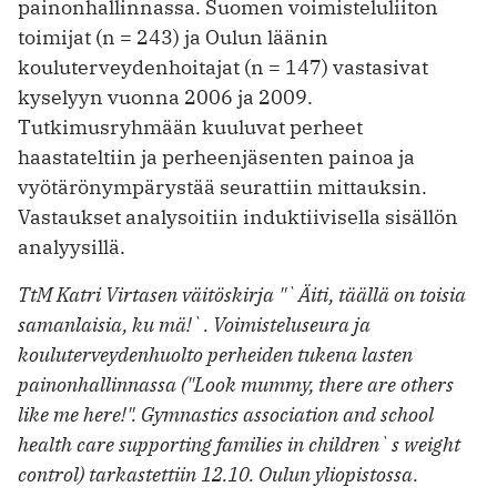
painonhallinnassa. Suomen voimisteluliiton
toimijat (n = 243) ja Oulun läänin
kouluterveydenhoitajat (n = 147) vastasivat
kyselyyn vuonna 2006 ja 2009.
Tutkimusryhmään kuuluvat perheet
haastateltiin ja perheenjäsenten painoa ja
vyötärönympärystää seurattiin mittauksin.
Vastaukset analysoitiin induktiivisella sisällön
analyysillä.
TtM Katri Virtasen väitöskirja "`Äiti, täällä on toisia
samanlaisia, ku mä!`. Voimisteluseura ja
kouluterveydenhuolto perheiden tukena lasten
painonhallinnassa ("Look mummy, there are others
like me here!". Gymnastics association and school
health care supporting families in children`s weight
control) tarkastettiin 12.10. Oulun yliopistossa.