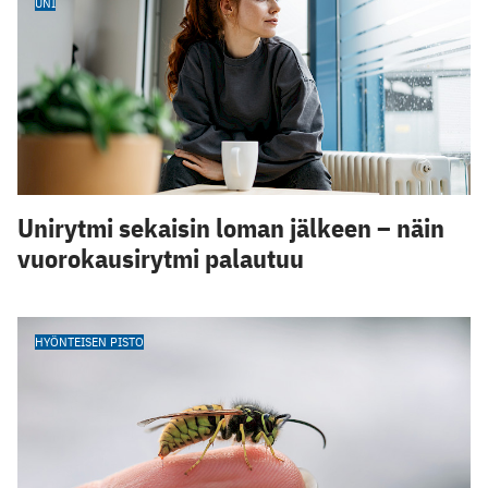
UNI
Unirytmi sekaisin loman jälkeen – näin
vuorokausirytmi palautuu
HYÖNTEISEN PISTO