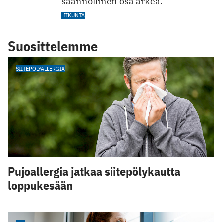
säännöllinen osa arkea.
LIIKUNTA
Suosittelemme
SIITEPÖLYALLERGIA
Pujoallergia jatkaa siitepölykautta
loppukesään