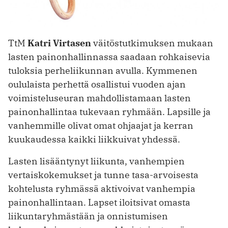
TtM
Katri Virtasen
väitöstutkimuksen mukaan
lasten painonhallinnassa saadaan rohkaisevia
tuloksia perheliikunnan avulla. Kymmenen
oululaista perhettä osallistui vuoden ajan
voimisteluseuran mahdollistamaan lasten
painonhallintaa tukevaan ryhmään. Lapsille ja
vanhemmille olivat omat ohjaajat ja kerran
kuukaudessa kaikki liikkuivat yhdessä.
Lasten lisääntynyt liikunta, vanhempien
vertaiskokemukset ja tunne tasa-arvoisesta
kohtelusta ryhmässä aktivoivat vanhempia
painonhallintaan. Lapset iloitsivat omasta
liikuntaryhmästään ja onnistumisen