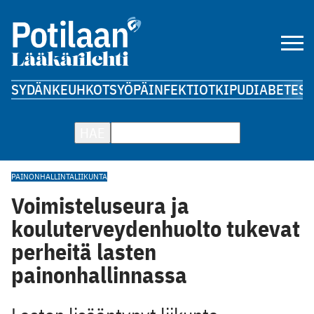
SYDÄN
KEUHKOT
SYÖPÄ
INFEKTIOT
KIPU
DIABETES
A
HAE
PAINONHALLINTA
LIIKUNTA
Voimisteluseura ja
kouluterveydenhuolto tukevat
perheitä lasten
painonhallinnassa