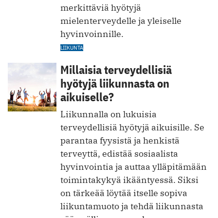
merkittäviä hyötyjä
mielenterveydelle ja yleiselle
hyvinvoinnille.
LIIKUNTA
Millaisia terveydellisiä
hyötyjä liikunnasta on
aikuiselle?
Liikunnalla on lukuisia
terveydellisiä hyötyjä aikuisille. Se
parantaa fyysistä ja henkistä
terveyttä, edistää sosiaalista
hyvinvointia ja auttaa ylläpitämään
toimintakykyä ikääntyessä. Siksi
on tärkeää löytää itselle sopiva
liikuntamuoto ja tehdä liikunnasta