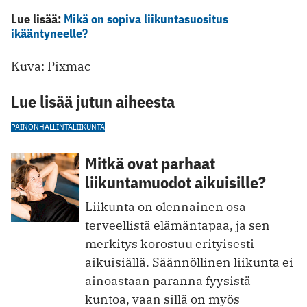
Lue lisää:
Mikä on sopiva liikuntasuositus
ikääntyneelle?
Kuva: Pixmac
Lue lisää jutun aiheesta
PAINONHALLINTA
LIIKUNTA
Mitkä ovat parhaat
liikuntamuodot aikuisille?
Liikunta on olennainen osa
terveellistä elämäntapaa, ja sen
merkitys korostuu erityisesti
aikuisiällä. Säännöllinen liikunta ei
ainoastaan paranna fyysistä
kuntoa, vaa n sillä on myös