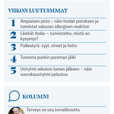
VIIKON LUETUIMMAT
1
Ampiaisen pisto – näin hoidat pistoksen ja
tunnistat vakavan allergisen reaktion
2
Läiskät iholla — tunnistatko, mistä on
kysymys?
3
Palleatyrä: syyt, oireet ja hoito
4
Tunnista punkin pureman jälki
5
Unirytmi sekaisin loman jälkeen – näin
vuorokausirytmi palautuu
KOLUMNI
Terveys on osa turvallisuutta