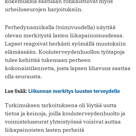
kokemuksia saatuaan rohkaistuivat myös
urheiluseurojen harjoituksiin.
Perhedynamiikalla (toimivuudella) näyttää
olevan merkitystä lasten liikapainoisuudessa.
Lapset reagoivat herkästi syömällä muutoksiin
elämässään. Kouluterveydenhuollon työtapoja
tulee kehittää tukemaan perheen
kokonaistilannetta, josta lapsen lihavuus saattaa
olla seurausta.
Lue lisää:
Liikunnan merkitys luuston terveydelle
Tutkimuksen tarkoituksena oli löytää uutta
tietoa ja keinoja, joilla kouluterveydenhuolto ja
voimisteluseurat yhteistyössä voisivat auttaa
liikapainoisten lasten perheitä